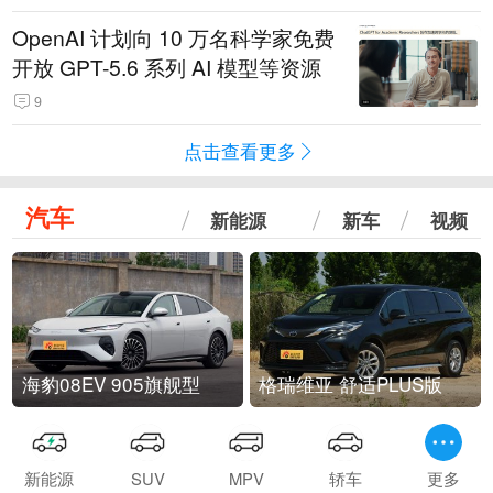
OpenAI 计划向 10 万名科学家免费
开放 GPT-5.6 系列 AI 模型等资源
9
点击查看更多
汽车
新能源
新车
视频
海豹08EV 905旗舰型
格瑞维亚 舒适PLUS版
新能源
SUV
MPV
轿车
更多