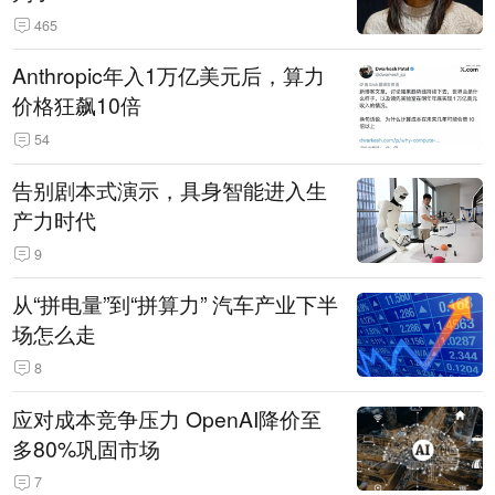
465
Anthropic年入1万亿美元后，算力
价格狂飙10倍
54
告别剧本式演示，具身智能进入生
产力时代
9
从“拼电量”到“拼算力” 汽车产业下半
场怎么走
8
应对成本竞争压力 OpenAI降价至
多80%巩固市场
7