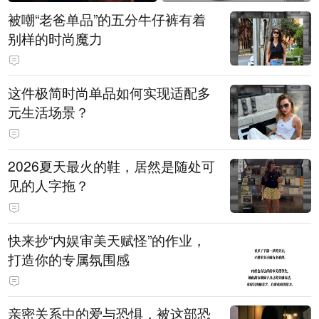
被嘲“老爸单品”的五分牛仔裤有着
别样的时尚魔力
这件极简时尚单品如何实现适配多
元生活场景？
2026夏天最火的鞋，居然是随处可
见的人字拖？
快来抄“内娱审美天赋怪”的作业，
打造你的专属氛围感
亲密关系中的爱与恐惧，被这部恐