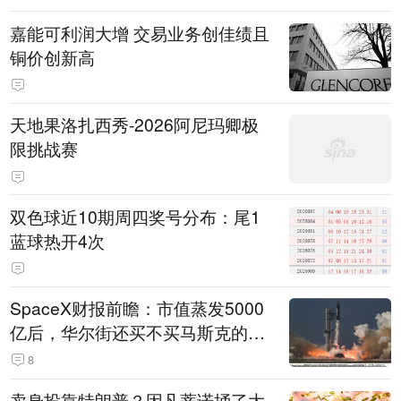
的机关事业单位约谈通报、限期整
嘉能可利润大增 交易业务创佳绩且
改
铜价创新高
天地果洛扎西秀-2026阿尼玛卿极
限挑战赛
双色球近10期周四奖号分布：尾1
蓝球热开4次
SpaceX财报前瞻：市值蒸发5000
亿后，华尔街还买不买马斯克的
账？
8
卖身投靠特朗普？因凡蒂诺捅了大