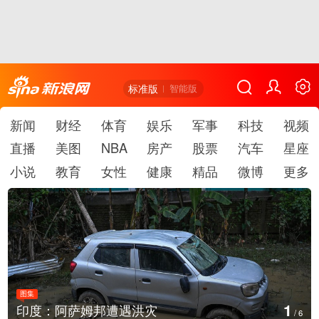
标准版
智能版
新闻
财经
体育
娱乐
军事
科技
视频
直播
美图
NBA
房产
股票
汽车
星座
小说
教育
女性
健康
精品
微博
更多
图集
2
巴西圣保罗州一化工厂发生火灾
/
6