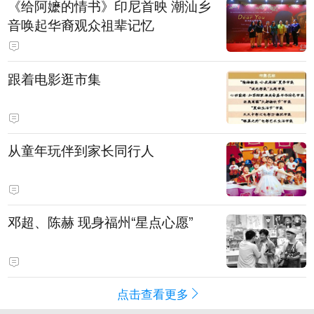
《给阿嬷的情书》印尼首映 潮汕乡
音唤起华裔观众祖辈记忆
跟着电影逛市集
从童年玩伴到家长同行人
邓超、陈赫 现身福州“星点心愿”
点击查看更多