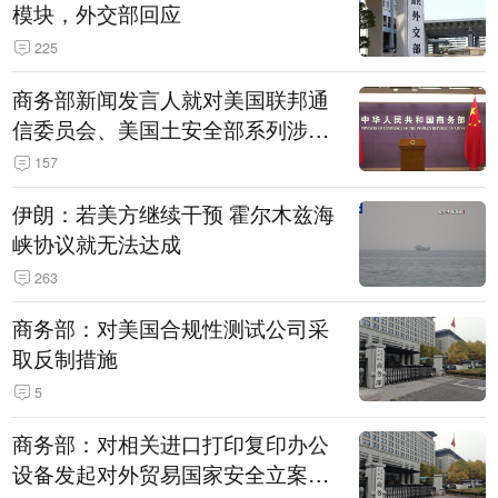
模块，外交部回应
225
商务部新闻发言人就对美国联邦通
信委员会、美国土安全部系列涉华
消极措施实施反制答记者问
157
伊朗：若美方继续干预 霍尔木兹海
峡协议就无法达成
263
商务部：对美国合规性测试公司采
取反制措施
5
商务部：对相关进口打印复印办公
设备发起对外贸易国家安全立案调