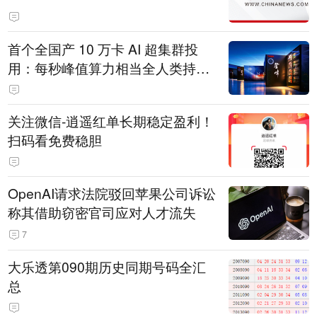
首个全国产 10 万卡 AI 超集群投
用：每秒峰值算力相当全人类持续
计算 200 年
关注微信-逍遥红单长期稳定盈利！
扫码看免费稳胆
OpenAI请求法院驳回苹果公司诉讼
称其借助窃密官司应对人才流失
7
大乐透第090期历史同期号码全汇
总