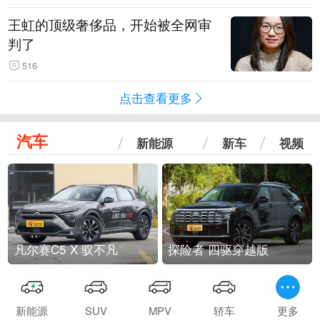
王虹的顶级奢侈品，开始被全网审
判了
516
点击查看更多
汽车
新能源
新车
视频
凡尔赛C5 X 驭不凡
探险者 四驱穿越版
新能源
SUV
MPV
轿车
更多