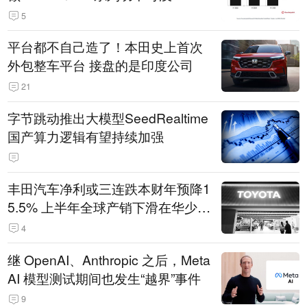
5
平台都不自己造了！本田史上首次
外包整车平台 接盘的是印度公司
21
字节跳动推出大模型SeedRealtime
国产算力逻辑有望持续加强
丰田汽车净利或三连跌本财年预降1
5.5% 上半年全球产销下滑在华少卖
14.3万辆
4
继 OpenAI、Anthropic 之后，Meta
AI 模型测试期间也发生“越界”事件
9