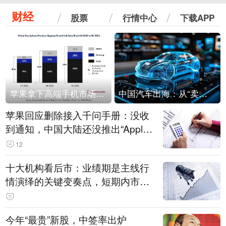
财经
股票
行情中心
下载APP
苹果拿下高端手机市场65%的份额：iPhone 17系列功不可没
中国汽车出海：从“卖出去”到“走进去”
苹果回应删除接入千问手册：没收
到通知，中国大陆还没推出“Apple
智能使用千问”功能
12
十大机构看后市：业绩期是主线行
情演绎的关键变奏点，短期内市场
或继续反弹，关注三条业绩主线
今年“最贵”新股，中签率出炉