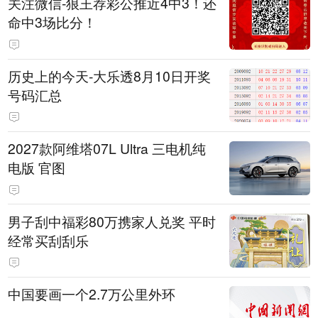
关注微信-狼王荐彩公推近4中3！还
命中3场比分！
历史上的今天-大乐透8月10日开奖
号码汇总
2027款阿维塔07L Ultra 三电机纯
电版 官图
男子刮中福彩80万携家人兑奖 平时
经常买刮刮乐
中国要画一个2.7万公里外环