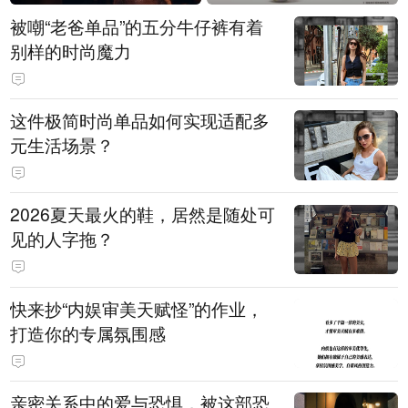
被嘲“老爸单品”的五分牛仔裤有着
别样的时尚魔力
这件极简时尚单品如何实现适配多
元生活场景？
2026夏天最火的鞋，居然是随处可
见的人字拖？
快来抄“内娱审美天赋怪”的作业，
打造你的专属氛围感
亲密关系中的爱与恐惧，被这部恐