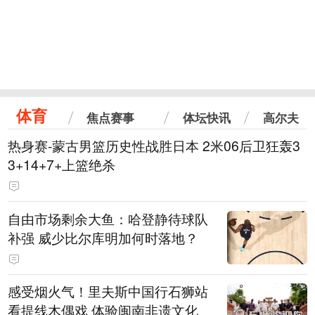
体育
焦点赛事
体坛快讯
高尔夫
热身赛-蒙古男篮历史性战胜日本 2米06后卫狂轰3
3+14+7+上篮绝杀
自由市场剩余大鱼：哈登静待球队
补强 威少比尔库明加何时落地？
感受烟火气！里夫斯中国行石狮站
看提线木偶戏 体验闽南非遗文化