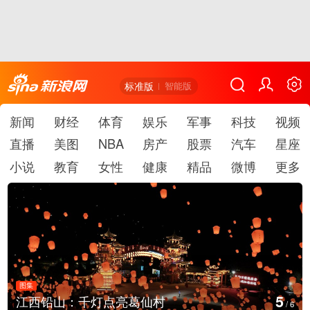
标准版
智能版
新闻
财经
体育
娱乐
军事
科技
视频
直播
美图
NBA
房产
股票
汽车
星座
小说
教育
女性
健康
精品
微博
更多
图集
6
江西铅山：千灯点亮葛仙村
/
6