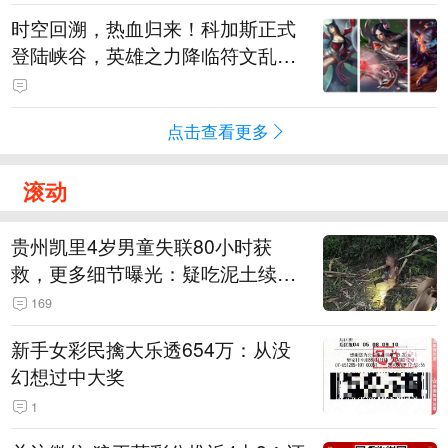
时空回溯，热血归来！科加斯正式
登陆峡谷，英雄之力降临符文乱
斗！
点击查看更多
滚动
贵州凯里4岁男童失联80小时获
救，更多细节曝光：疑吃泥土续
命，搜救至20米附近错过多找3天
169
新手女彩民擒大乐透654万：从没
幻想过中大奖
1