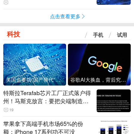
点击查看更多
科技
手机
试用
美国也要搞“国产替代”？先算清三笔账
谷歌AI大换血，背后究竟发生了什么？
特斯拉Terafab芯片工厂正式落户得
州！马斯克放言：要把尖端制造带
回美国
19
苹果拿下高端手机市场65%的份
额：iPhone 17系列功不可没