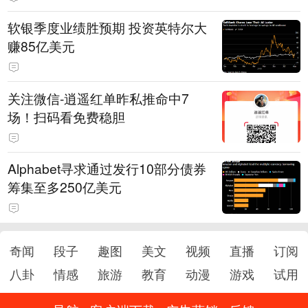
软银季度业绩胜预期 投资英特尔大
赚85亿美元
关注微信-逍遥红单昨私推命中7
场！扫码看免费稳胆
Alphabet寻求通过发行10部分债券
筹集至多250亿美元
奇闻
段子
趣图
美文
视频
直播
订阅
八卦
情感
旅游
教育
动漫
游戏
试用