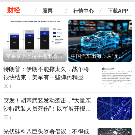
财经
股票
行情中心
下载APP
苹果拿下高端手机市场65%的份额：iPhone 17系列功不可没
中国汽车出海：从“卖出去”到“走进去”
特朗普：伊朗不能撑太久，战争将
很快结束，美军有一些弹药稍显紧
张！伊朗公布拟议的海峡管理文本
1
突发！胡塞武装发动袭击，“大量亲
沙特武装人员死伤”！以军展开报复
性空袭
3
光伏硅料八巨头签署倡议：不得低