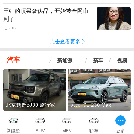
王虹的顶级奢侈品，开始被全网审
判了
516
点击查看更多
汽车
新能源
新车
视频
北京越野BJ30 旅行家
风云T9L 230 Max
新能源
SUV
MPV
轿车
更多