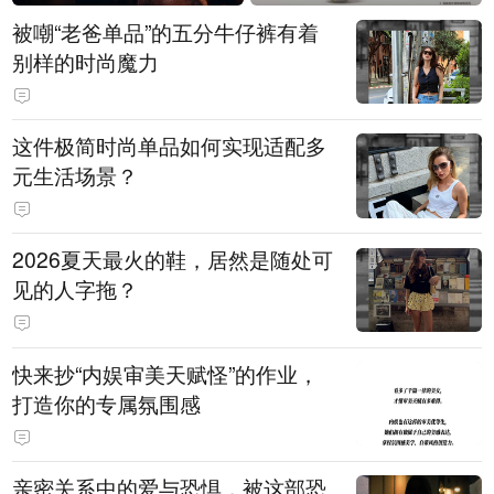
被嘲“老爸单品”的五分牛仔裤有着
别样的时尚魔力
这件极简时尚单品如何实现适配多
元生活场景？
2026夏天最火的鞋，居然是随处可
见的人字拖？
快来抄“内娱审美天赋怪”的作业，
打造你的专属氛围感
亲密关系中的爱与恐惧，被这部恐