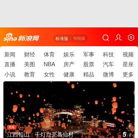
标准版
智能版
新闻
财经
体育
娱乐
军事
科技
视频
直播
美图
NBA
房产
股票
汽车
星座
小说
教育
女性
健康
精品
微博
更多
图集
6
山：千灯点亮葛仙村
上海：七彩
/
6