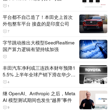
1
平台都不自己造了！本田史上首次
外包整车平台 接盘的是印度公司
7
字节跳动推出大模型SeedRealtime
国产算力逻辑有望持续加强
丰田汽车净利或三连跌本财年预降1
5.5% 上半年全球产销下滑在华少卖
14.3万辆
4
继 OpenAI、Anthropic 之后，Meta
AI 模型测试期间也发生“越界”事件
9