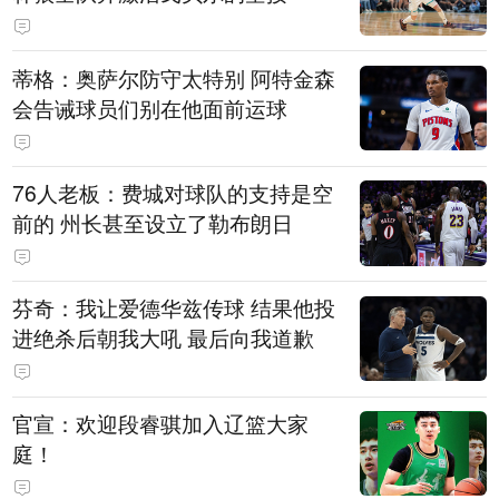
蒂格：奥萨尔防守太特别 阿特金森
会告诫球员们别在他面前运球
76人老板：费城对球队的支持是空
前的 州长甚至设立了勒布朗日
芬奇：我让爱德华兹传球 结果他投
进绝杀后朝我大吼 最后向我道歉
官宣：欢迎段睿骐加入辽篮大家
庭！