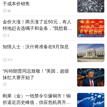
于成本价销售
30
金价大涨！两天涨了近50元，有人
特地赶去选镯子和金条，“我想着买
起来可以保值，小批量进一些货”
3
知情人士：沃什将准备在9月加息
717
“向特朗普同志致敬！”美国，超级
抹红大赛开始了
刚果（金）一纸禁令引爆铜市！铜
价逼近历史峰值，供应危机再升