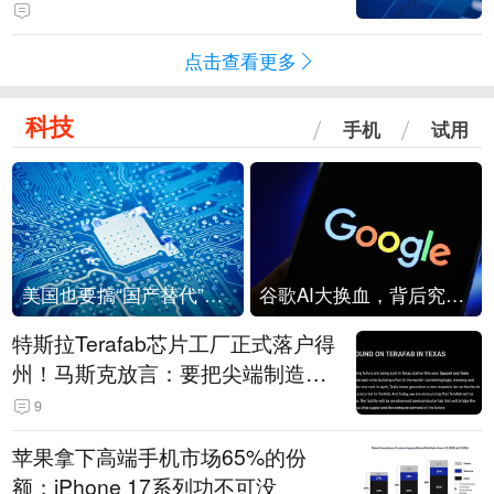
级？
点击查看更多
科技
手机
试用
美国也要搞“国产替代”？先算清三笔账
谷歌AI大换血，背后究竟发生了什么？
特斯拉Terafab芯片工厂正式落户得
州！马斯克放言：要把尖端制造带
回美国
9
苹果拿下高端手机市场65%的份
额：iPhone 17系列功不可没