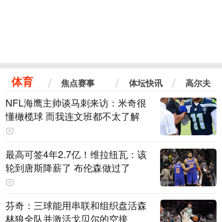
体育
焦点赛事
体坛快讯
高尔夫
NFL海鹰主帅谈马刺来访：米奇很
懂橄榄球 而我连文班都不太了解
最高可签4年2.7亿！维拉纽瓦：该
轮到唐斯降薪了 布伦森做过了
芬奇：三球能用串联和组织盘活森
林狼全队并激活戈贝尔的空接