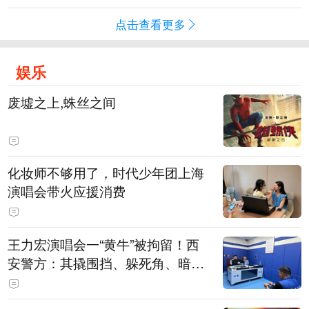
点击查看更多
娱乐
废墟之上,蛛丝之间
化妆师不够用了，时代少年团上海
演唱会带火应援消费
王力宏演唱会一“黄牛”被拘留！西
安警方：其撬围挡、躲死角、暗地
带10人入场