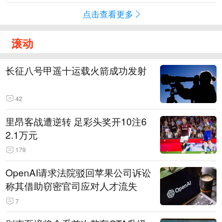
点击查看更多
滚动
长征八号甲遥十运载火箭成功发射
42
里昂客战遭逆转 足彩头奖开10注6
2.1万元
179
OpenAI请求法院驳回苹果公司诉讼
称其借助窃密官司应对人才流失
7