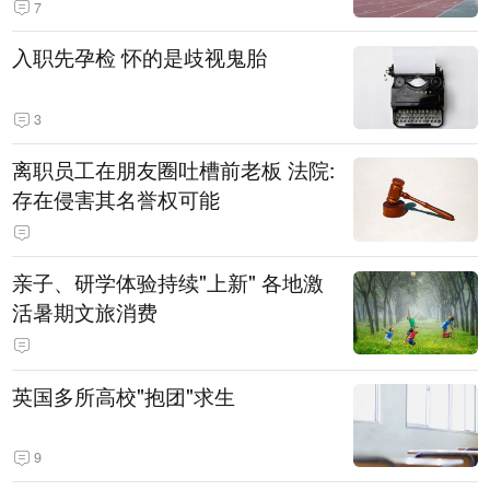
7
入职先孕检 怀的是歧视鬼胎
3
离职员工在朋友圈吐槽前老板 法院:
存在侵害其名誉权可能
亲子、研学体验持续"上新" 各地激
活暑期文旅消费
英国多所高校"抱团"求生
9