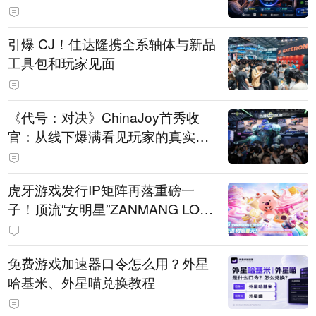
引爆 CJ！佳达隆携全系轴体与新品
工具包和玩家见面
《代号：对决》ChinaJoy首秀收
官：从线下爆满看见玩家的真实期
待
虎牙游戏发行IP矩阵再落重磅一
子！顶流“女明星”ZANMANG LOO
PY 正版3D消除手游《消消奇遇》
惊喜曝光
免费游戏加速器口令怎么用？外星
哈基米、外星喵兑换教程