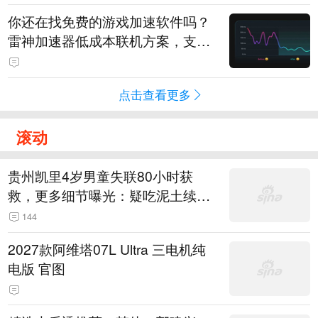
你还在找免费的游戏加速软件吗？
雷神加速器低成本联机方案，支持
免费试用
点击查看更多
滚动
贵州凯里4岁男童失联80小时获
救，更多细节曝光：疑吃泥土续
命，搜救至20米附近错过多找3天
144
2027款阿维塔07L Ultra 三电机纯
电版 官图