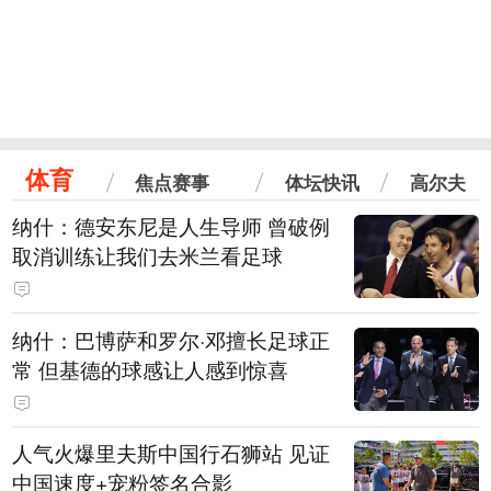
体育
焦点赛事
体坛快讯
高尔夫
纳什：德安东尼是人生导师 曾破例
取消训练让我们去米兰看足球
纳什：巴博萨和罗尔·邓擅长足球正
常 但基德的球感让人感到惊喜
人气火爆里夫斯中国行石狮站 见证
中国速度+宠粉签名合影