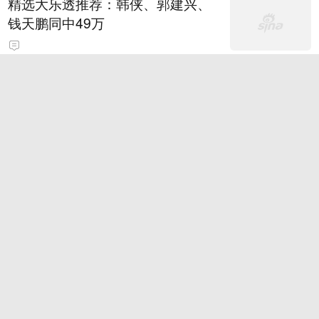
精选大乐透推荐：韩侠、郭建兴、
钱天鹏同中49万
OpenAI请求法院驳回苹果公司诉讼
称其借助窃密官司应对人才流失
7
关注微信-逍遥红单昨私推命中8
场！扫码看免费稳胆
女子随手拍下生锈同心锁发到网
上，锁主人竟然回复了！
7
时政微观察丨从40%的新目标看全
民健身事业高质量发展