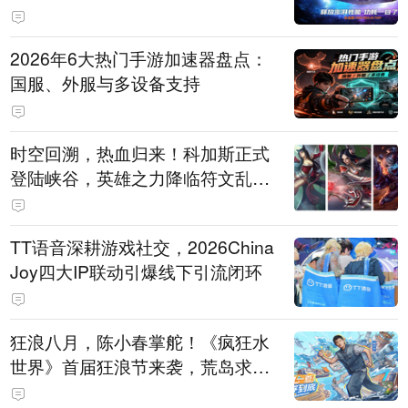
打造旗舰供电方案
2026年6大热门手游加速器盘点：
国服、外服与多设备支持
时空回溯，热血归来！科加斯正式
登陆峡谷，英雄之力降临符文乱
斗！
TT语音深耕游戏社交，2026China
Joy四大IP联动引爆线下引流闭环
狂浪八月，陈小春掌舵！《疯狂水
世界》首届狂浪节来袭，荒岛求生
直播即将开启