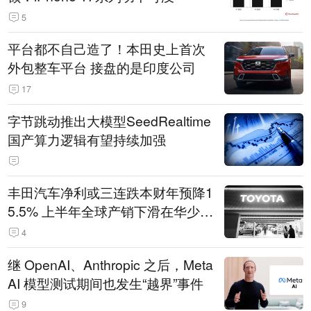
5
平台都不自己造了！本田史上首次
外包整车平台 接盘的是印度公司
17
字节跳动推出大模型SeedRealtime
国产算力逻辑有望持续加强
丰田汽车净利或三连跌本财年预降1
5.5% 上半年全球产销下滑在华少卖
14.3万辆
4
继 OpenAI、Anthropic 之后，Meta
AI 模型测试期间也发生“越界”事件
9