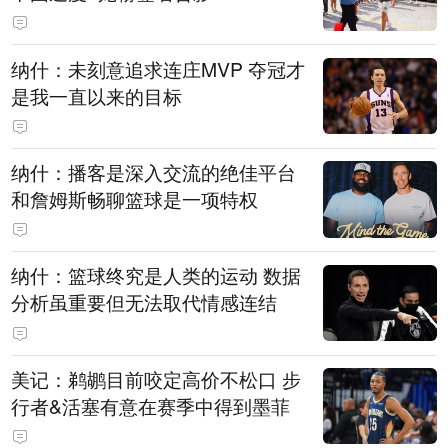
纳什：未刻意追求连庄MVP 夺冠才
是我一直以来的目标
纳什：播客是深入交流的绝佳平台
和詹姆斯畅聊篮球是一项特权
纳什：篮球终究是人类的运动 数据
分析虽重要但无法取代情感连结
美记：鹈鹕目前咬定高价不松口 步
行者&活塞有意在赛季中得到墨菲