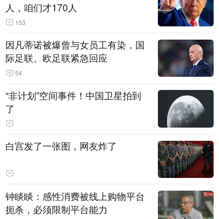
人，咱们才170人
153
因凡蒂诺被爆曾与女员工有染，国
际足联、欧足联紧急回应
54
“非计划”空间事件！中国卫星拍到
了
白宫发了一张图，网友炸了
钟睒睒：感性消费被线上购物平台
扼杀，必须限制平台能力