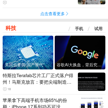
点击查看更多
科技
手机
试用
美国也要搞“国产替代”？先算清三笔账
谷歌AI大换血，背后究竟发生了什么？
特斯拉Terafab芯片工厂正式落户得
州！马斯克放言：要把尖端制造带
回美国
18
苹果拿下高端手机市场65%的份
额：iPhone 17系列功不可没