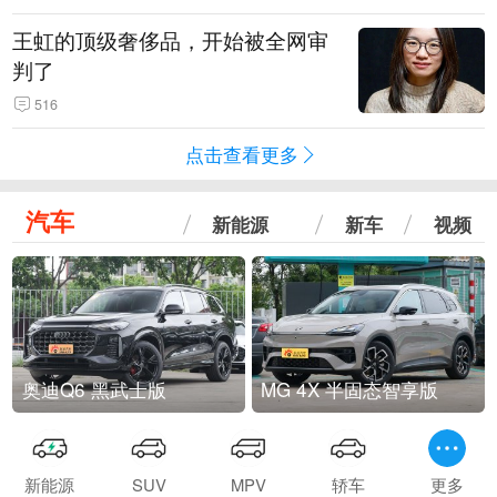
王虹的顶级奢侈品，开始被全网审
判了
516
点击查看更多
汽车
新能源
新车
视频
奥迪Q6 黑武士版
MG 4X 半固态智享版
新能源
SUV
MPV
轿车
更多