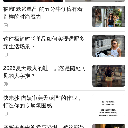
被嘲“老爸单品”的五分牛仔裤有着
别样的时尚魔力
这件极简时尚单品如何实现适配多
元生活场景？
2026夏天最火的鞋，居然是随处可
见的人字拖？
快来抄“内娱审美天赋怪”的作业，
打造你的专属氛围感
亲密关系中的爱与恐惧，被这部恐