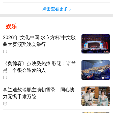
点击查看更多
娱乐
2026年“文化中国·水立方杯”中文歌
曲大赛颁奖晚会举行
《奥德赛》点映受热捧 影迷：诺兰
是一个很会造梦的人
李兰迪敖瑞鹏主演朝雪录，同心协
力无惧千难万险