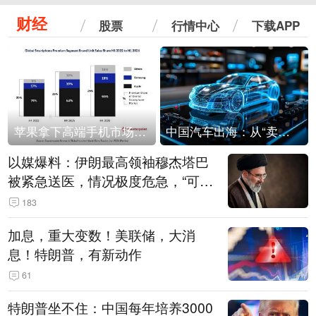
财经
股票
行情中心
下载APP
苹果拿下高端手机市场65%的份额：iPhone 17系列功不可没
中国汽车出海：从“卖出去”到“走进去”
以媒爆料：伊朗最高领袖穆杰塔巴
被紧急送医，情况极度危急，“可能
随时会死去”
183
加息，重大变数！美联储，大消
息！特朗普，有新动作
61
特朗普坐不住：中国每年培养3000