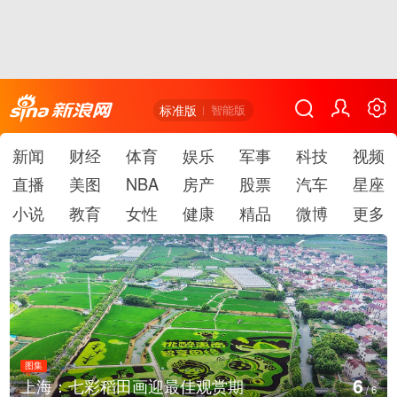
标准版
智能版
新闻
财经
体育
娱乐
军事
科技
视频
直播
美图
NBA
房产
股票
汽车
星座
小说
教育
女性
健康
精品
微博
更多
图集
1
最佳观赏期
厄瓜多尔总统诺沃亚会见
/
6