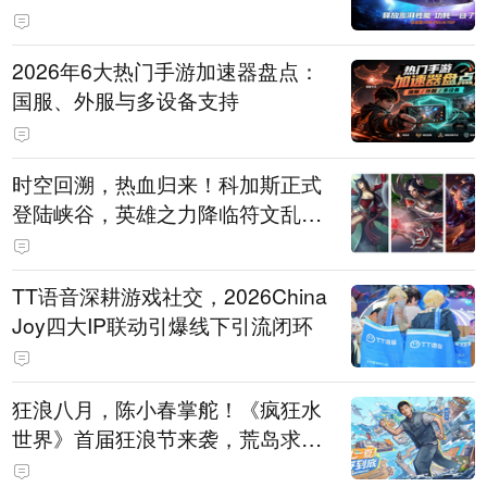
打造旗舰供电方案
2026年6大热门手游加速器盘点：
国服、外服与多设备支持
时空回溯，热血归来！科加斯正式
登陆峡谷，英雄之力降临符文乱
斗！
TT语音深耕游戏社交，2026China
Joy四大IP联动引爆线下引流闭环
狂浪八月，陈小春掌舵！《疯狂水
世界》首届狂浪节来袭，荒岛求生
直播即将开启