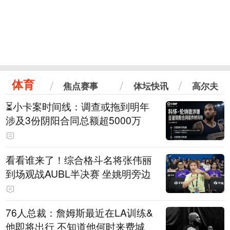
体育
焦点赛事
体坛快讯
高尔夫
⏳️小卡案时间线：调查或拖到明年
涉及3份阴阳合同总额超5000万
看看谁来了！综合格斗名将张伟丽
到场观战AUBL半决赛 坐姚明旁边
76人总裁：詹姆斯最近在LA训练&
他即将出行 不知道他何时来费城