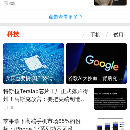
是“一次性社死”单品？
425
点击查看更多
科技
手机
试用
美国也要搞“国产替代”？先算清三笔账
谷歌AI大换血，背后究竟发生了什么？
特斯拉Terafab芯片工厂正式落户得
州！马斯克放言：要把尖端制造带
回美国
18
苹果拿下高端手机市场65%的份
额：iPhone 17系列功不可没