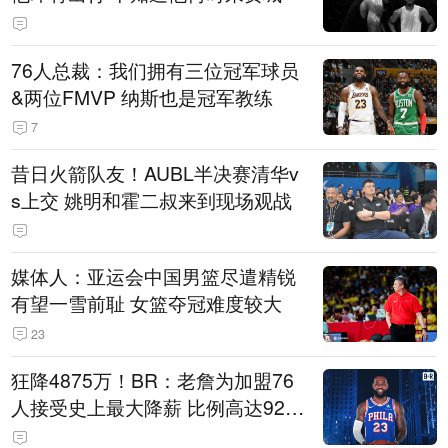
76人总裁：我们拥有三位冠军球员
&两位FMVP 纳斯也是冠军教练
7
昔日火箭队友！AUBL半决赛清华v
s上交 姚明和霍二叔来到现场观战
媒体人：亚运会中国男篮尽遣精锐
有望一雪前耻 女篮夺冠难度较大
23
狂降4875万！BR：老詹为加盟76
人接受史上最大降薪 比例高达92.
6%