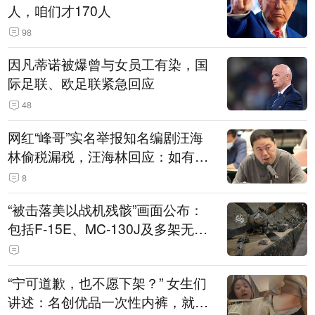
人，咱们才170人
98
因凡蒂诺被爆曾与女员工有染，国
际足联、欧足联紧急回应
48
网红“峰哥”实名举报知名编剧汪海
林偷税漏税，汪海林回应：如有违
法行为，相关机构自会进行评判和
8
处理
“被击落美以战机残骸”画面公布：
包括F-15E、MC-130J及多架无人
机
“宁可道歉，也不愿下架？” 女生们
讲述：名创优品一次性内裤，就