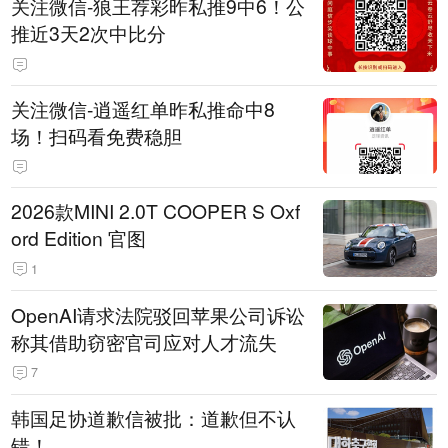
关注微信-狼王荐彩昨私推9中6！公
推近3天2次中比分
关注微信-逍遥红单昨私推命中8
场！扫码看免费稳胆
2026款MINI 2.0T COOPER S Oxf
ord Edition 官图
1
OpenAI请求法院驳回苹果公司诉讼
称其借助窃密官司应对人才流失
7
韩国足协道歉信被批：道歉但不认
错！