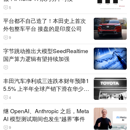
5
平台都不自己造了！本田史上首次
外包整车平台 接盘的是印度公司
9
字节跳动推出大模型SeedRealtime
国产算力逻辑有望持续加强
丰田汽车净利或三连跌本财年预降1
5.5% 上半年全球产销下滑在华少卖
14.3万辆
4
继 OpenAI、Anthropic 之后，Meta
AI 模型测试期间也发生“越界”事件
9