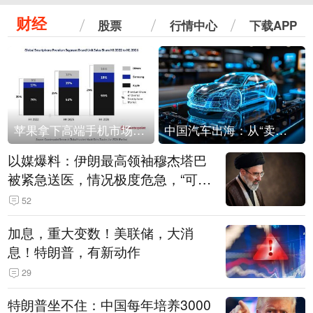
财经
股票
行情中心
下载APP
苹果拿下高端手机市场65%的份额：iPhone 17系列功不可没
中国汽车出海：从“卖出去”到“走进去”
以媒爆料：伊朗最高领袖穆杰塔巴
被紧急送医，情况极度危急，“可能
随时会死去”
52
加息，重大变数！美联储，大消
息！特朗普，有新动作
29
特朗普坐不住：中国每年培养3000