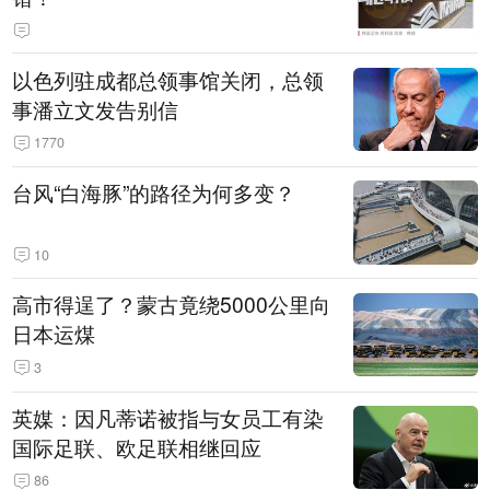
以色列驻成都总领事馆关闭，总领
事潘立文发告别信
1770
台风“白海豚”的路径为何多变？
10
高市得逞了？蒙古竟绕5000公里向
日本运煤
3
英媒：因凡蒂诺被指与女员工有染
国际足联、欧足联相继回应
86