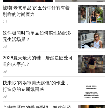
被嘲“老爸单品”的五分牛仔裤有着
别样的时尚魔力
这件极简时尚单品如何实现适配多
元生活场景？
2026夏天最火的鞋，居然是随处可
见的人字拖？
快来抄“内娱审美天赋怪”的作业，
打造你的专属氛围感
亲密关系中的爱与恐惧，被这部恐