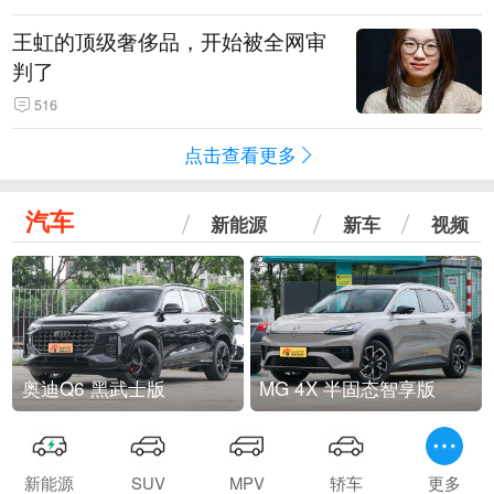
王虹的顶级奢侈品，开始被全网审
判了
516
点击查看更多
汽车
新能源
新车
视频
奥迪Q6 黑武士版
MG 4X 半固态智享版
新能源
SUV
MPV
轿车
更多