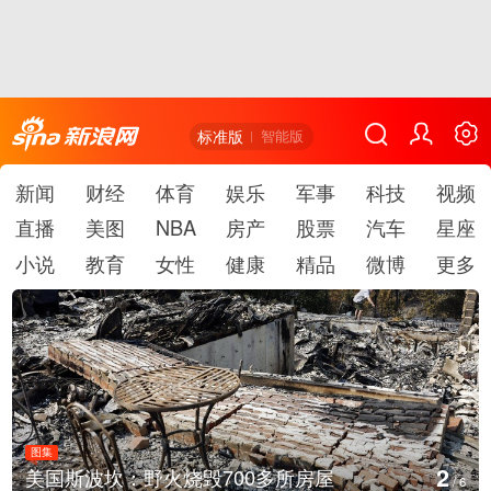
标准版
智能版
新闻
财经
体育
娱乐
军事
科技
视频
直播
美图
NBA
房产
股票
汽车
星座
小说
教育
女性
健康
精品
微博
更多
图集
3
叙利亚：大马士革发生爆炸
/
6