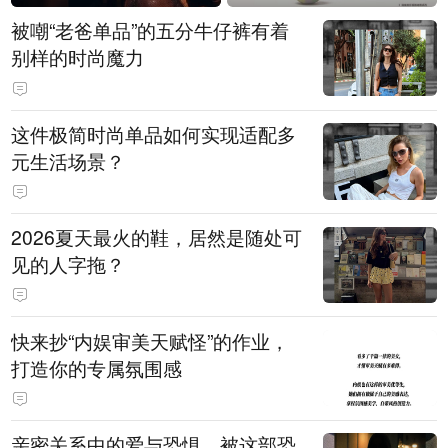
被嘲“老爸单品”的五分牛仔裤有着
别样的时尚魔力
这件极简时尚单品如何实现适配多
元生活场景？
2026夏天最火的鞋，居然是随处可
见的人字拖？
快来抄“内娱审美天赋怪”的作业，
打造你的专属氛围感
亲密关系中的爱与恐惧，被这部恐