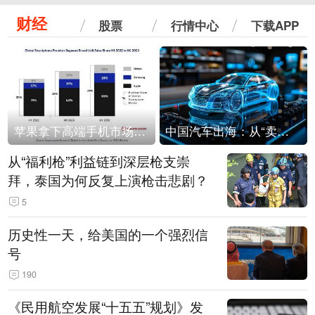
财经
股票
行情中心
下载APP
苹果拿下高端手机市场65%的份额：iPhone 17系列功不可没
中国汽车出海：从“卖出去”到“走进去”
从“福利枪”利益链到深层枪支崇
拜，泰国为何反复上演枪击悲剧？
5
历史性一天，给美国的一个强烈信
号
190
《民用航空发展“十五五”规划》发