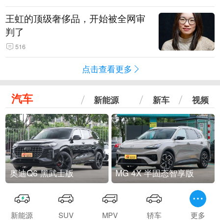
王虹的顶级奢侈品，开始被全网审
判了
516
点击查看更多
汽车
新能源
新车
视频
奥迪Q6 黑武士版
MG 4X 半固态智享版
新能源
SUV
MPV
轿车
更多