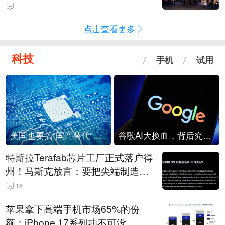
点击查看更多
科技
手机
试用
美国也要搞“国产替代”？先算清三笔账
谷歌AI大换血，背后究竟发生了什么？
特斯拉Terafab芯片工厂正式落户得
州！马斯克放言：要把尖端制造带
回美国
16
苹果拿下高端手机市场65%的份
额：iPhone 17系列功不可没