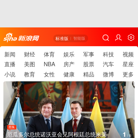
标准版
智能版
新闻
财经
体育
娱乐
军事
科技
视频
直播
美图
NBA
房产
股票
汽车
星座
小说
教育
女性
健康
精品
微博
更多
图集
1
厄瓜多尔总统诺沃亚会见阿根廷总统米莱
/
6