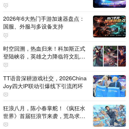
打造旗舰供电方案
2026年6大热门手游加速器盘点：
国服、外服与多设备支持
时空回溯，热血归来！科加斯正式
登陆峡谷，英雄之力降临符文乱
斗！
TT语音深耕游戏社交，2026China
Joy四大IP联动引爆线下引流闭环
狂浪八月，陈小春掌舵！《疯狂水
世界》首届狂浪节来袭，荒岛求生
直播即将开启