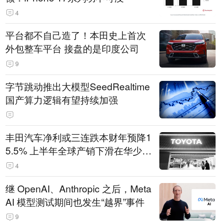
4
平台都不自己造了！本田史上首次
外包整车平台 接盘的是印度公司
9
字节跳动推出大模型SeedRealtime
国产算力逻辑有望持续加强
丰田汽车净利或三连跌本财年预降1
5.5% 上半年全球产销下滑在华少卖
14.3万辆
4
继 OpenAI、Anthropic 之后，Meta
AI 模型测试期间也发生“越界”事件
9