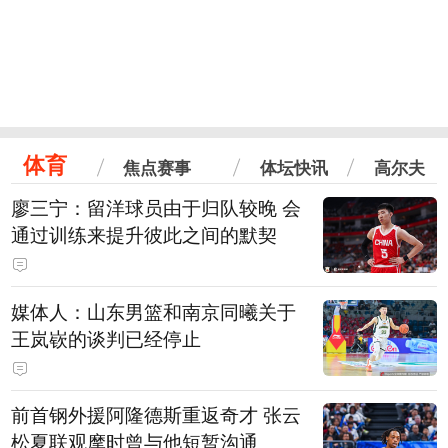
体育
焦点赛事
体坛快讯
高尔夫
廖三宁：留洋球员由于归队较晚 会
通过训练来提升彼此之间的默契
媒体人：山东男篮和南京同曦关于
王岚嵚的谈判已经停止
前首钢外援阿隆德斯重返奇才 张云
松夏联观摩时曾与他短暂沟通