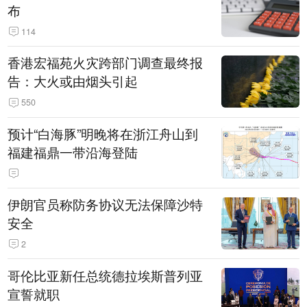
布
114
香港宏福苑火灾跨部门调查最终报
告：大火或由烟头引起
550
预计“白海豚”明晚将在浙江舟山到
福建福鼎一带沿海登陆
伊朗官员称防务协议无法保障沙特
安全
2
哥伦比亚新任总统德拉埃斯普列亚
宣誓就职