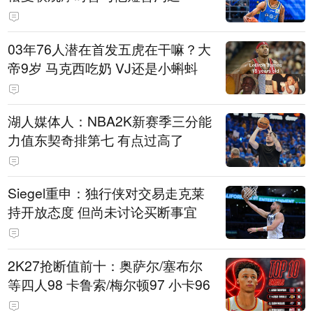
03年76人潜在首发五虎在干嘛？大
帝9岁 马克西吃奶 VJ还是小蝌蚪
湖人媒体人：NBA2K新赛季三分能
力值东契奇排第七 有点过高了
Siegel重申：独行侠对交易走克莱
持开放态度 但尚未讨论买断事宜
2K27抢断值前十：奥萨尔/塞布尔
等四人98 卡鲁索/梅尔顿97 小卡96