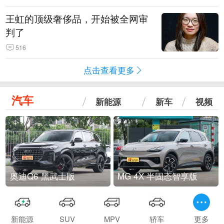
王虹的顶级奢侈品，开始被全网审
判了
516
点击查看更多
汽车
新能源
新车
视频
奥迪Q6 黑武士版
MG 4X 半固态智享版
新能源
SUV
MPV
轿车
更多