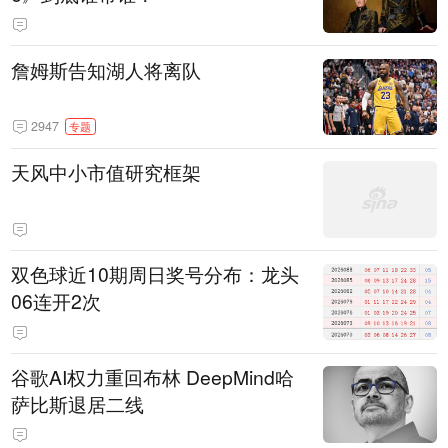
詹姆斯告知湖人将离队
2947
专题
天风中小市值研究框架
双色球近10期周日奖号分布：龙头
06连开2次
谷歌AI权力重回布林 DeepMind哈
萨比斯退居二线