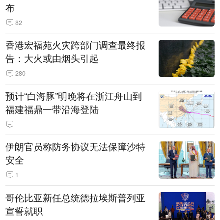
布
82
香港宏福苑火灾跨部门调查最终报
告：大火或由烟头引起
280
预计“白海豚”明晚将在浙江舟山到
福建福鼎一带沿海登陆
伊朗官员称防务协议无法保障沙特
安全
1
哥伦比亚新任总统德拉埃斯普列亚
宣誓就职