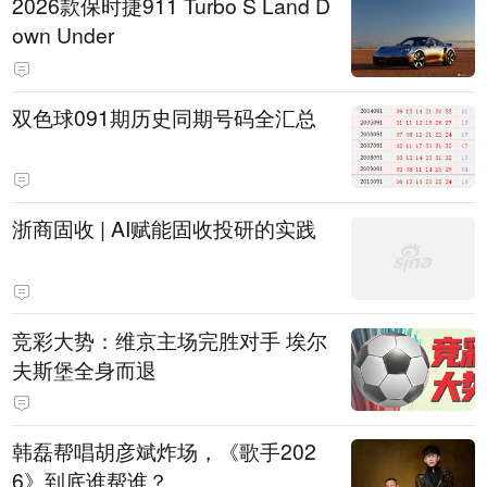
2026款保时捷911 Turbo S Land D
own Under
双色球091期历史同期号码全汇总
浙商固收 | AI赋能固收投研的实践
竞彩大势：维京主场完胜对手 埃尔
夫斯堡全身而退
韩磊帮唱胡彦斌炸场，《歌手202
6》到底谁帮谁？