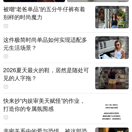
被嘲“老爸单品”的五分牛仔裤有着
别样的时尚魔力
这件极简时尚单品如何实现适配多
元生活场景？
2026夏天最火的鞋，居然是随处可
见的人字拖？
快来抄“内娱审美天赋怪”的作业，
打造你的专属氛围感
亲密关系中的爱与恐惧，被这部恐