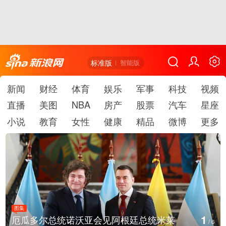
标准版
智能版
新闻
财经
体育
娱乐
军事
科技
视频
直播
美图
NBA
房产
股票
汽车
星座
小说
教育
女性
健康
精品
微博
更多
图集
1
厄瓜多尔总统诺沃亚会见阿根廷总统米莱
/
6