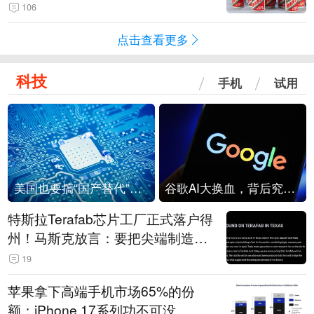
106
点击查看更多
科技
手机
试用
美国也要搞“国产替代”？先算清三笔账
谷歌AI大换血，背后究竟发生了什么？
特斯拉Terafab芯片工厂正式落户得
州！马斯克放言：要把尖端制造带
回美国
19
苹果拿下高端手机市场65%的份
额：iPhone 17系列功不可没