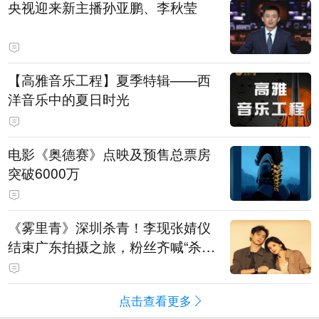
央视迎来新主播孙亚鹏、李秋莹
【高雅音乐工程】夏季特辑——西
洋音乐中的夏日时光
电影《奥德赛》点映及预售总票房
突破6000万
《雾里青》深圳杀青！李现张婧仪
结束广东拍摄之旅，粉丝齐喊“杀青
快乐”
点击查看更多