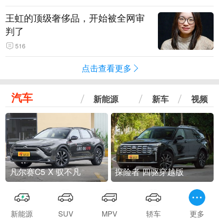
王虹的顶级奢侈品，开始被全网审
判了
516
点击查看更多
汽车
新能源
新车
视频
凡尔赛C5 X 驭不凡
探险者 四驱穿越版
新能源
SUV
MPV
轿车
更多