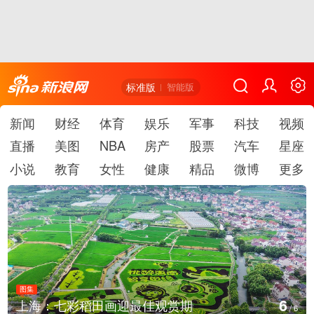
标准版
智能版
新闻
财经
体育
娱乐
军事
科技
视频
直播
美图
NBA
房产
股票
汽车
星座
小说
教育
女性
健康
精品
微博
更多
图集
1
厄瓜多尔总统诺沃亚会见阿根廷总统米莱
/
6