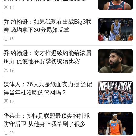
16
乔·约翰逊：如果我现在出战Big3联
赛 场均拿下30分易如反掌
16
乔·约翰逊：奇才推迟续约能给浓眉
压力 促使他在赛季初统治比赛
19
媒体人：76人只是纸面实力强 还记
得当年杜哈欧的篮网吗？
19
华莱士：多特是联盟最顶尖的持球
防守后卫 从他身上我学到了很多
20