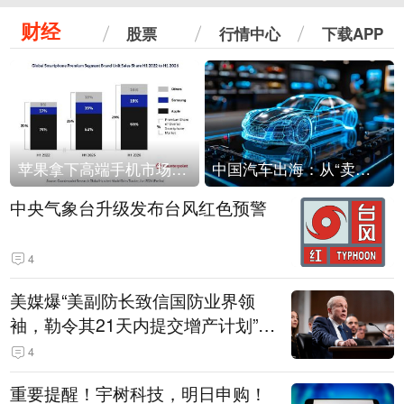
财经
股票
行情中心
下载APP
苹果拿下高端手机市场65%的份额：iPhone 17系列功不可没
中国汽车出海：从“卖出去”到“走进去”
中央气象台升级发布台风红色预警
4
美媒爆“美副防长致信国防业界领
袖，勒令其21天内提交增产计划”，
五角大楼回应
4
重要提醒！宇树科技，明日申购！