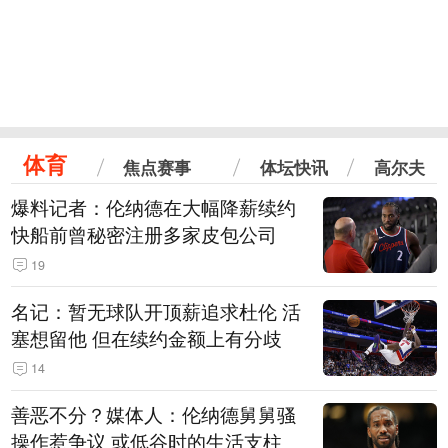
体育
焦点赛事
体坛快讯
高尔夫
爆料记者：伦纳德在大幅降薪续约
快船前曾秘密注册多家皮包公司
19
名记：暂无球队开顶薪追求杜伦 活
塞想留他 但在续约金额上有分歧
14
善恶不分？媒体人：伦纳德舅舅骚
操作惹争议 或低谷时的生活支柱