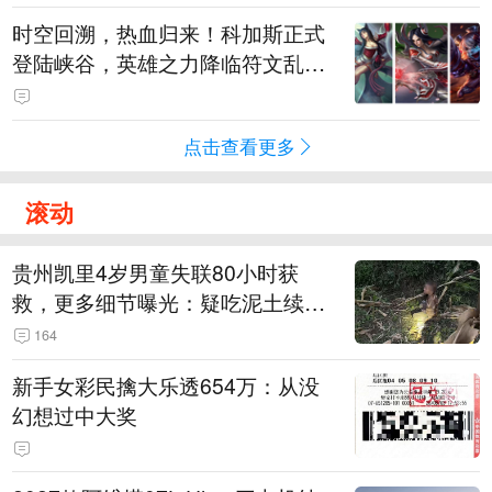
时空回溯，热血归来！科加斯正式
登陆峡谷，英雄之力降临符文乱
斗！
点击查看更多
滚动
贵州凯里4岁男童失联80小时获
救，更多细节曝光：疑吃泥土续
命，搜救至20米附近错过多找3天
164
新手女彩民擒大乐透654万：从没
幻想过中大奖