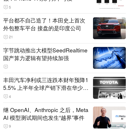
5
平台都不自己造了！本田史上首次
外包整车平台 接盘的是印度公司
21
字节跳动推出大模型SeedRealtime
国产算力逻辑有望持续加强
丰田汽车净利或三连跌本财年预降1
5.5% 上半年全球产销下滑在华少卖
14.3万辆
4
继 OpenAI、Anthropic 之后，Meta
AI 模型测试期间也发生“越界”事件
9