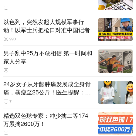
以色列，突然发起大规模军事行
动！以军士兵把枪口对准中国记者
990
男子刮中25万不敢相信 第一时间和
家人分享
24岁女子从牙龈肿痛发展成全身骨
痛，暴瘦至25公斤！医生提醒：这
个器官体积仅米粒至黄豆大小
7
精选双色球专家：冲少擒二等174
万累擒2600万！