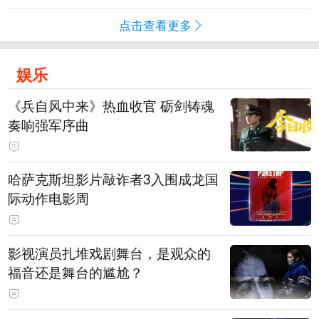
点击查看更多
娱乐
《兵自风中来》热血收官 砺剑铸魂
奏响强军序曲
哈萨克斯坦影片敲诈者3入围成龙国
际动作电影周
影视演员扎堆戏剧舞台，是观众的
福音还是舞台的尴尬？