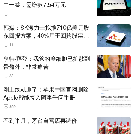
中一签，需缴款7.54万元
韩媒：SK海力士拟推710亿美元股
东回报方案，40%用于回购股票，
相当于美股发行规模
41
亨特·拜登：我爸的癌细胞已扩散到
骨骼外，非常痛苦
33
刚上线就删了！苹果中国官网删除
Apple智能接入阿里千问手册
359
不到半月，茅台自营店再调价