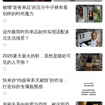
被嘲“老爸单品”的五分牛仔裤有着
别样的时尚魔力
这件极简时尚单品如何实现适配多
元生活场景？
2026夏天最火的鞋，居然是随处可
见的人字拖？
快来抄“内娱审美天赋怪”的作业，
打造你的专属氛围感
亲密关系中的爱与恐惧，被这部恐