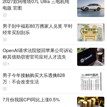
2027款阿维塔07L Ultra 三电机纯
电版 官图
男子刮中福彩80万携家人兑奖 平时
经常买刮刮乐
OpenAI请求法院驳回苹果公司诉讼
称其借助窃密官司应对人才流失
7
男子今年接触购买大乐透擒828
万：不会改变生活
7月份我国CPI同比上涨0.5%