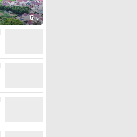
1
/
6