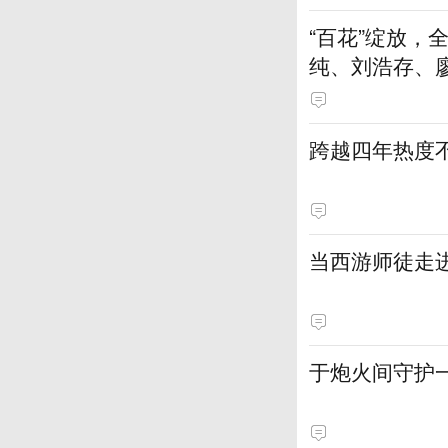
“百花”绽放
纯、刘浩存、
跨越四年热度
当西游师徒走
于炮火间守护