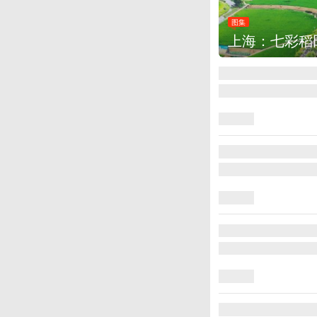
图集
厄瓜