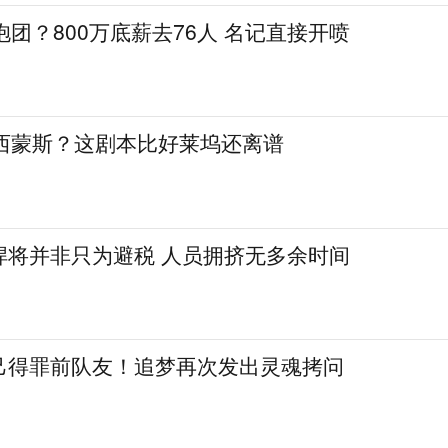
抱团？800万底薪去76人 名记直接开喷
签西蒙斯？这剧本比好莱坞还离谱
悍将并非只为避税 人员拥挤无多余时间
己得罪前队友！追梦再次发出灵魂拷问