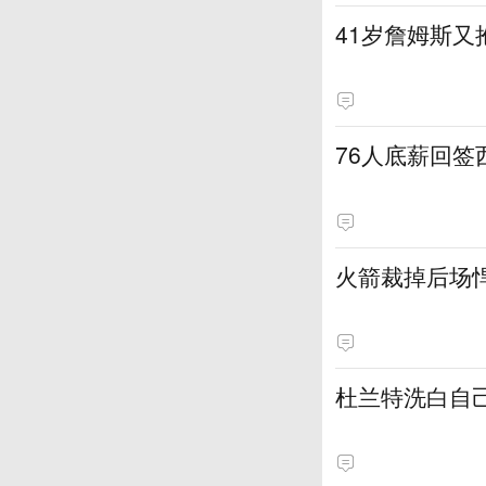
41岁詹姆斯又
76人底薪回
火箭裁掉后场
杜兰特洗白自