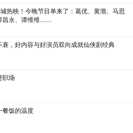
，全城热映！今晚节目单来了：葛优、黄渤、马思
廖昌永、谭维维……
不衰，好内容与好演员双向成就仙侠剧经典
进职场
一餐饭的温度