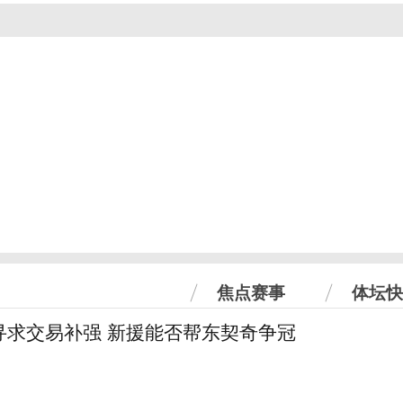
焦点赛事
体坛快
寻求交易补强 新援能否帮东契奇争冠