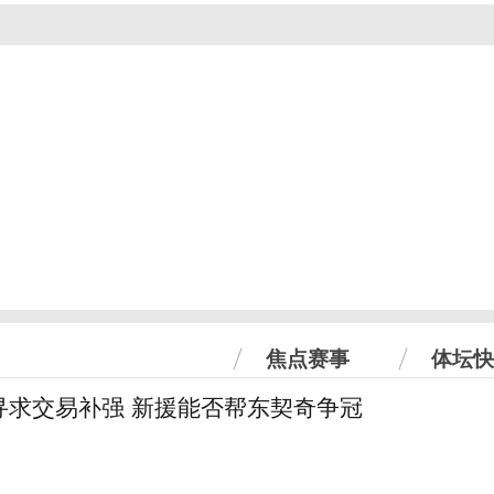
焦点赛事
体坛快
寻求交易补强 新援能否帮东契奇争冠