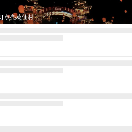
图集
上海：七