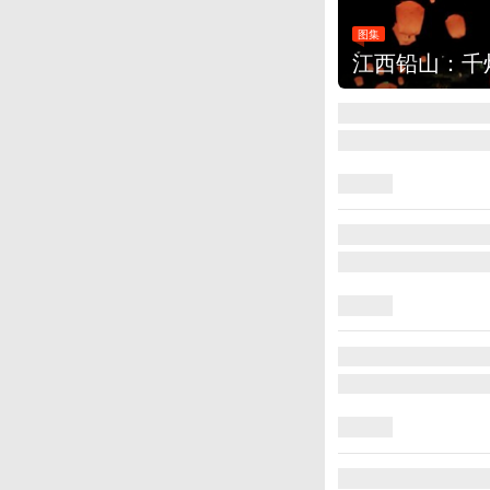
图集
江西铅山：千灯点亮葛仙村