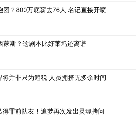
抱团？800万底薪去76人 名记直接开喷
签西蒙斯？这剧本比好莱坞还离谱
悍将并非只为避税 人员拥挤无多余时间
己得罪前队友！追梦再次发出灵魂拷问