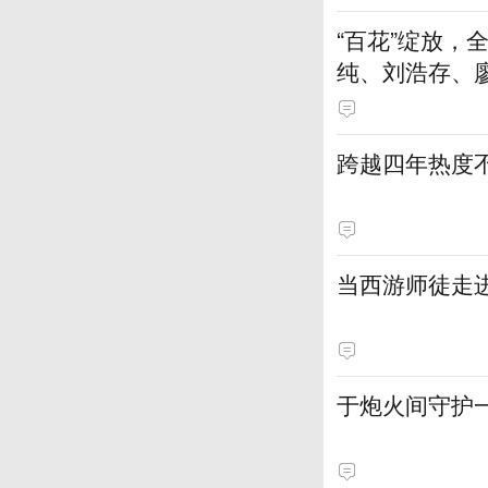
“百花”绽放
纯、刘浩存、
跨越四年热度
当西游师徒走
于炮火间守护