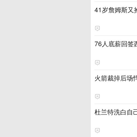
41岁詹姆斯又
76人底薪回
火箭裁掉后场
杜兰特洗白自