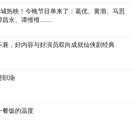
，全城热映！今晚节目单来了：葛优、黄渤、马思
廖昌永、谭维维……
不衰，好内容与好演员双向成就仙侠剧经典
进职场
一餐饭的温度