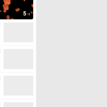
6
彩稻田画迎最佳观赏期
/
6