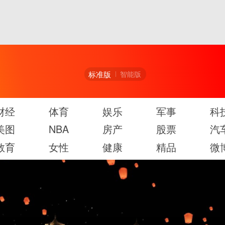
标准版
智能版
财经
体育
娱乐
军事
科
美图
NBA
房产
股票
汽
教育
女性
健康
精品
微