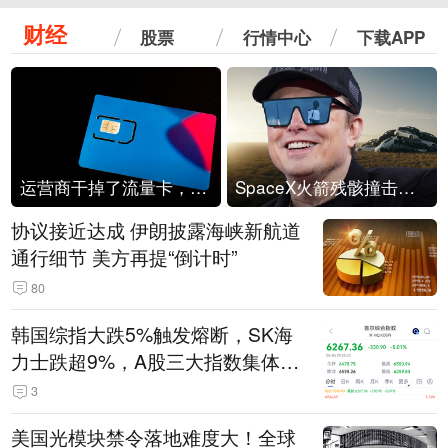
财经
股票
行情中心
下载APP
运营商干掉了流量卡，他们真的玩不起了
SpaceX火箭残骸撞击月球
协议接近达成 伊朗披露海峡新航道
通行细节 美方再提“倒计时”
80
韩国综指大跌5%触发熔断，SK海
力士跌超9%，A股三大指数集体低
开
3
美国光模块禁令落地难度大！全球