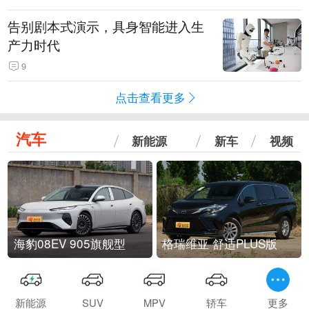
告别剧本式演示，具身智能进入生
产力时代
9
点击查看更多
汽车
新能源
新车
视频
海豹08EV 905旗舰型
格瑞维亚 舒适PLUS版
新能源
SUV
MPV
轿车
更多