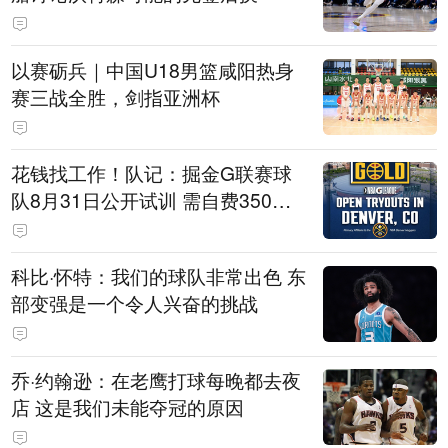
以赛砺兵｜中国U18男篮咸阳热身
赛三战全胜，剑指亚洲杯
花钱找工作！队记：掘金G联赛球
队8月31日公开试训 需自费350美
元
科比·怀特：我们的球队非常出色 东
部变强是一个令人兴奋的挑战
乔·约翰逊：在老鹰打球每晚都去夜
店 这是我们未能夺冠的原因