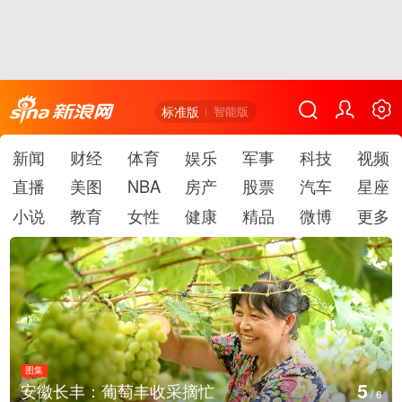
标准版
智能版
新闻
财经
体育
娱乐
军事
科技
视频
直播
美图
NBA
房产
股票
汽车
星座
小说
教育
女性
健康
精品
微博
更多
图集
6
采摘忙
湖北房县：路畅景美
/
6