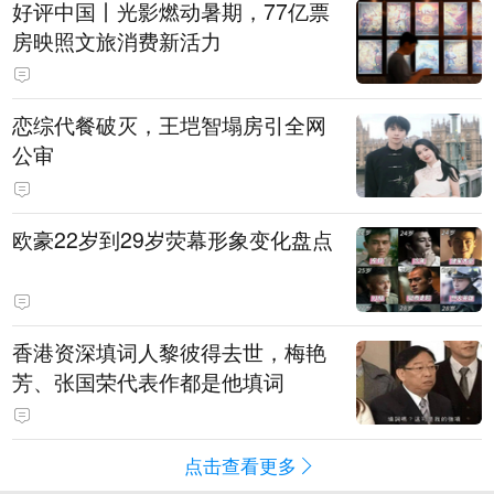
好评中国丨光影燃动暑期，77亿票
房映照文旅消费新活力
恋综代餐破灭，王垲智塌房引全网
公审
欧豪22岁到29岁荧幕形象变化盘点
香港资深填词人黎彼得去世，梅艳
芳、张国荣代表作都是他填词
点击查看更多