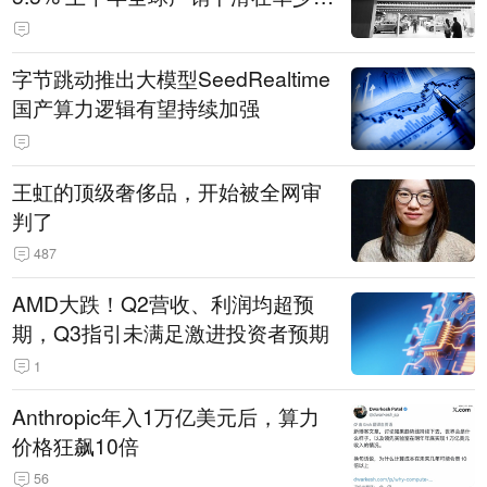
14.3万辆
字节跳动推出大模型SeedRealtime
国产算力逻辑有望持续加强
王虹的顶级奢侈品，开始被全网审
判了
487
AMD大跌！Q2营收、利润均超预
期，Q3指引未满足激进投资者预期
1
Anthropic年入1万亿美元后，算力
价格狂飙10倍
56