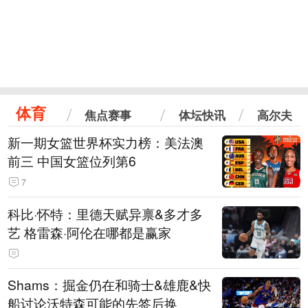
体育
焦点赛事
体坛快讯
高尔夫
新一期女篮世界杯实力榜：美法澳
前三 中国女篮位列第6
7
科比·怀特：里德天赋异禀&多才多
艺 格雷森·阿伦在哪都是赢家
Shams：掘金仍在和骑士&雄鹿&快
船讨论沃特森可能的先签后换