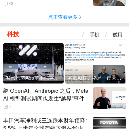
42
点击查看更多
科技
手机
试用
智己汽车App苹果端突然“下架”
谷歌AI权力格局一夜大洗牌
继 OpenAI、Anthropic 之后，Meta
AI 模型测试期间也发生“越界”事件
7
丰田汽车净利或三连跌本财年预降1
5.5% 上半年全球产销下滑在华少卖