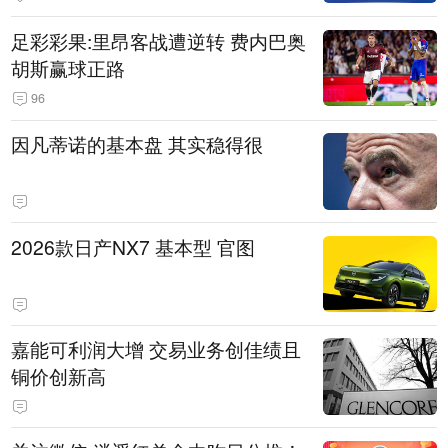
的机关事业单位约谈通报、限期整
足彩彩果:里昂客战遭逆转 费内巴奥
改
胡斯赢球正路
96
因凡蒂诺的基本盘 其实稳得很
2026款日产NX7 基本型 官图
嘉能可利润大增 交易业务创佳绩且
铜价创新高