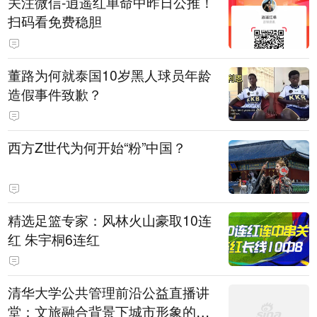
关注微信-逍遥红单命中昨日公推！
扫码看免费稳胆
董路为何就泰国10岁黑人球员年龄
造假事件致歉？
西方Z世代为何开始“粉”中国？
精选足篮专家：风林火山豪取10连
红 朱宇桐6连红
清华大学公共管理前沿公益直播讲
堂：文旅融合背景下城市形象的构