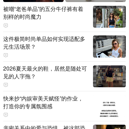
被嘲“老爸单品”的五分牛仔裤有着
别样的时尚魔力
这件极简时尚单品如何实现适配多
元生活场景？
2026夏天最火的鞋，居然是随处可
见的人字拖？
快来抄“内娱审美天赋怪”的作业，
打造你的专属氛围感
亲密关系中的爱与恐惧，被这部恐