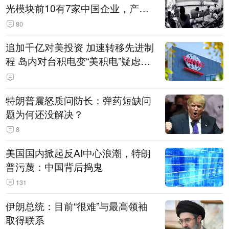
光模块前10有7家中国企业，产业
界人士：想“脱钩”并不容易
80
追加千亿对美投资 加速转移先进制
程 岛内对台积电变“美积电”疑虑担
忧加剧
特朗普震怒质问防长：弹药短缺问
题为何还没解决？
8
美国国内掀起反AI中心浪潮，特朗
普污蔑：中国背后捣鬼
131
伊朗总统：目前“很难”与最高领袖
取得联系