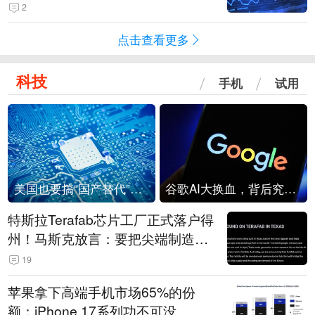
2
点击查看更多
科技
手机
试用
美国也要搞“国产替代”？先算清三笔账
谷歌AI大换血，背后究竟发生了什么？
特斯拉Terafab芯片工厂正式落户得
州！马斯克放言：要把尖端制造带
回美国
19
苹果拿下高端手机市场65%的份
额：iPhone 17系列功不可没