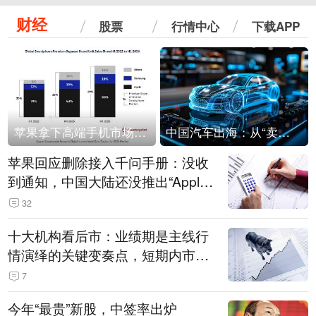
财经
股票
行情中心
下载APP
苹果拿下高端手机市场65%的份额：iPhone 17系列功不可没
中国汽车出海：从“卖出去”到“走进去”
苹果回应删除接入千问手册：没收
到通知，中国大陆还没推出“Apple
智能使用千问”功能
32
十大机构看后市：业绩期是主线行
情演绎的关键变奏点，短期内市场
或继续反弹，关注三条业绩主线
7
今年“最贵”新股，中签率出炉