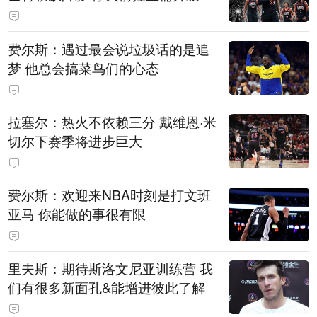
费尔斯：遇过最会说垃圾话的是追
梦 他总会搞菜鸟们的心态
拉塞尔：热火不依赖三分 戴维恩·米
切尔下赛季将进步巨大
费尔斯：欢迎来NBA时刻是打文班
亚马 你能做的事很有限
里夫斯：期待斯洛文尼亚训练营 我
们有很多新面孔&能增进彼此了解