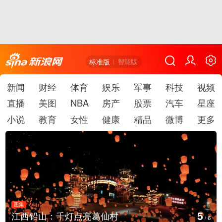
标准版
智能版
新闻
财经
体育
娱乐
军事
科技
视频
直播
美图
NBA
房产
股票
汽车
星座
小说
教育
女性
健康
精品
微博
更多
图集
6
葛仙村
上海：七彩稻田画迎最佳
/
6