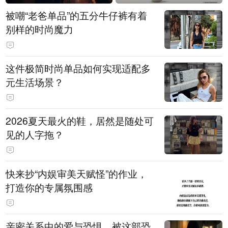
被嘲“老爸单品”的五分牛仔裤有着
别样的时尚魔力
这件极简时尚单品如何实现适配多
元生活场景？
2026夏天最火的鞋，居然是随处可
见的人字拖？
快来抄“内娱审美天赋怪”的作业，
打造你的专属氛围感
亲密关系中的爱与恐惧，被这部恐