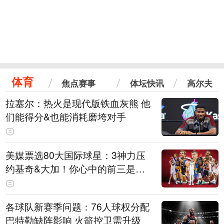
体育
焦点赛事
体坛快讯
高尔夫
拉塞尔：热火是现代版铁血灰熊 他
们能得分&也能消耗磨垮对手
美媒票选80大国际球星：3神力压
约基奇&大加！你心中的前三是
谁？
各球队新赛季问题：76人球权分配
巴特勒缺阵影响 火箭控卫需升级