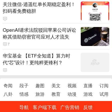
关注微信-逍遥红单长期稳定盈利！
扫码看免费稳胆
OpenAI请求法院驳回苹果公司诉讼
称其借助窃密官司应对人才流失
7
华宝基金 【ETF全知道】算力时
代“芯”设计！更纯粹更锋利？
奇闻
段子
趣图
美文
视频
直播
订阅
八卦
情感
旅游
教育
动漫
游戏
试用
导航
客户端下载
广告营销
反馈