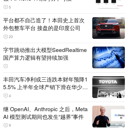
5
平台都不自己造了！本田史上首次
外包整车平台 接盘的是印度公司
23
字节跳动推出大模型SeedRealtime
国产算力逻辑有望持续加强
丰田汽车净利或三连跌本财年预降1
5.5% 上半年全球产销下滑在华少卖
14.3万辆
4
继 OpenAI、Anthropic 之后，Meta
AI 模型测试期间也发生“越界”事件
9