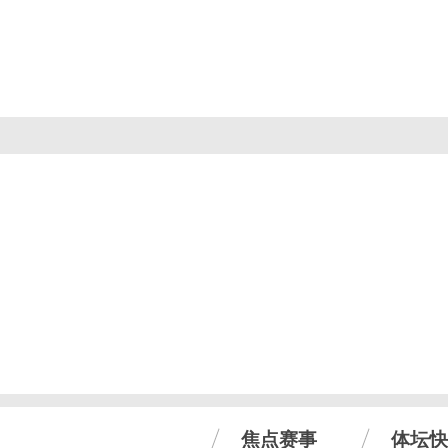
焦点赛事
体坛快