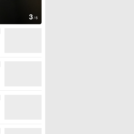
图集
3
云南普洱：乡村风光如画
/
6