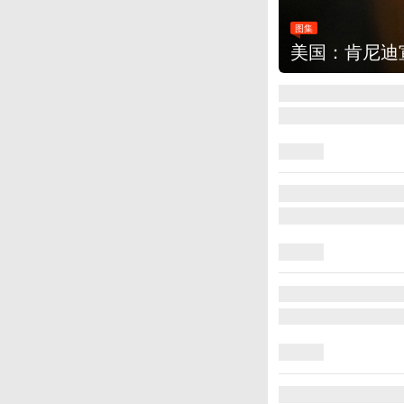
图集
美国：肯尼迪