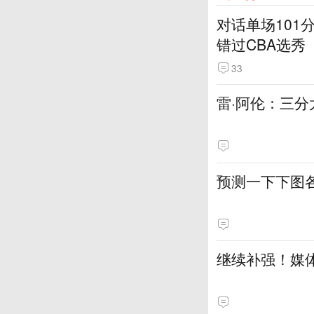
对话单场101
错过CBA选秀
33
雷·阿伦：三分
预测一下下图
继续补强！媒