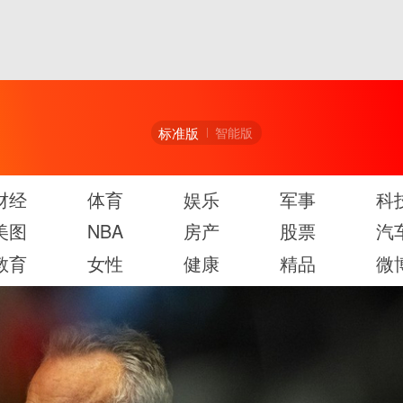
标准版
智能版
财经
体育
娱乐
军事
科
美图
NBA
房产
股票
汽
教育
女性
健康
精品
微