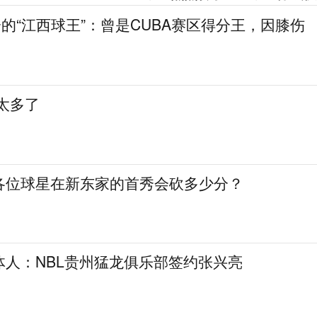
分的“江西球王”：曾是CUBA赛区得分王，因膝伤
太多了
各位球星在新东家的首秀会砍多少分？
体人：NBL贵州猛龙俱乐部签约张兴亮