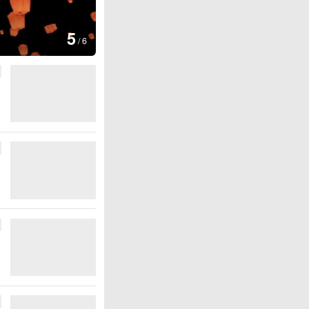
6
彩稻田画迎最佳观赏期
/
6