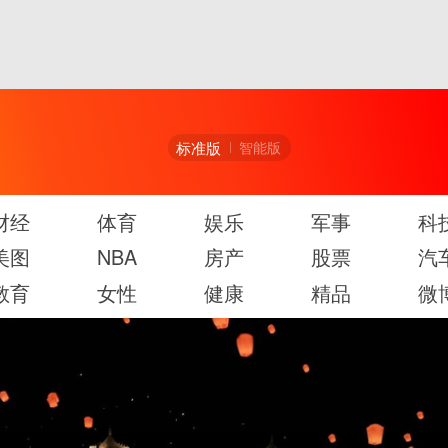
标准版
智能版
财经
体育
娱乐
军事
科
美图
NBA
房产
股票
汽
教育
女性
健康
精品
微