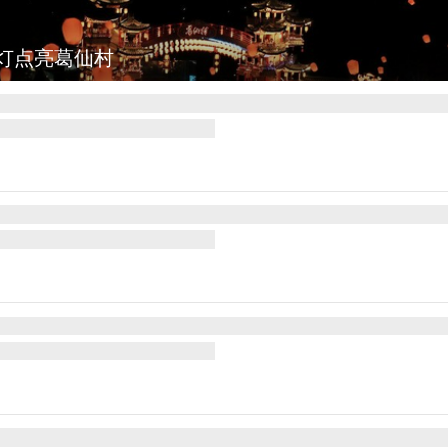
图集
上海：七