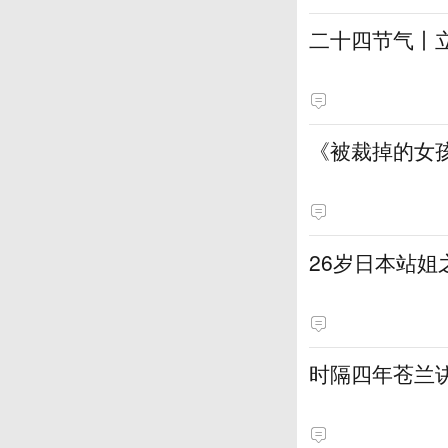
二十四节气丨
《被裁掉的女
​26岁日本站
时隔四年苍兰