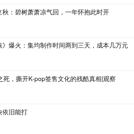
立秋：碧树萧萧凉气回，一年怀抱此时开
孩》爆火：集均制作时间两到三天，成本几万元
姐之死，撕开K-pop签售文化的残酷真相|观察
诀依旧能打