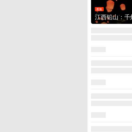
图集
江西铅山：千灯点亮葛仙村