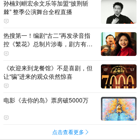
孙楠刘畊宏余文乐等加盟“披荆斩
棘” 整季公演舞台全程直播
热搜第一！编剧“古二”再发录音指
控《繁花》总制片涉毒，剧方有税
务问题，录音中王家卫称“一点够
了，要不然又要出事”
《欢迎来到龙餐馆》不是喜剧，但
让“骗”进来的观众依然惊喜
电影《去你的岛》票房破5000万
点击查看更多