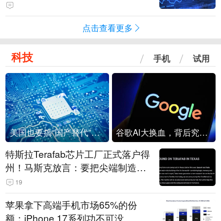
点击查看更多
科技
手机
试用
美国也要搞“国产替代”？先算清三笔账
谷歌AI大换血，背后究竟发生了什么？
特斯拉Terafab芯片工厂正式落户得
州！马斯克放言：要把尖端制造带
回美国
19
苹果拿下高端手机市场65%的份
额：iPhone 17系列功不可没