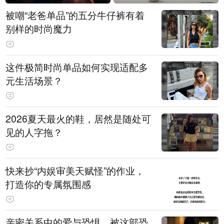
被嘲“老爸单品”的五分牛仔裤有着
别样的时尚魔力
这件极简时尚单品如何实现适配多
元生活场景？
2026夏天最火的鞋，居然是随处可
见的人字拖？
快来抄“内娱审美天赋怪”的作业，
打造你的专属氛围感
亲密关系中的爱与恐惧，被这部恐