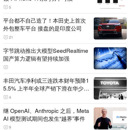
5
平台都不自己造了！本田史上首次
外包整车平台 接盘的是印度公司
21
字节跳动推出大模型SeedRealtime
国产算力逻辑有望持续加强
丰田汽车净利或三连跌本财年预降1
5.5% 上半年全球产销下滑在华少卖
14.3万辆
4
继 OpenAI、Anthropic 之后，Meta
AI 模型测试期间也发生“越界”事件
9