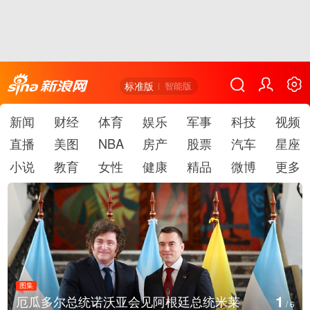
标准版
智能版
新闻
财经
体育
娱乐
军事
科技
视频
直播
美图
NBA
房产
股票
汽车
星座
小说
教育
女性
健康
精品
微博
更多
图集
2
美国斯波坎：野火烧毁700多所房屋
/
6