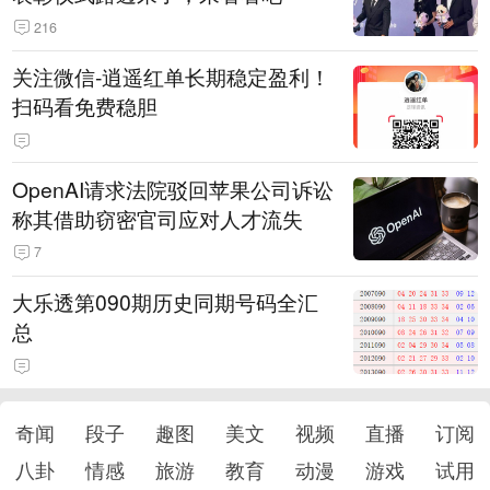
216
关注微信-逍遥红单长期稳定盈利！
扫码看免费稳胆
OpenAI请求法院驳回苹果公司诉讼
称其借助窃密官司应对人才流失
7
大乐透第090期历史同期号码全汇
总
奇闻
段子
趣图
美文
视频
直播
订阅
八卦
情感
旅游
教育
动漫
游戏
试用