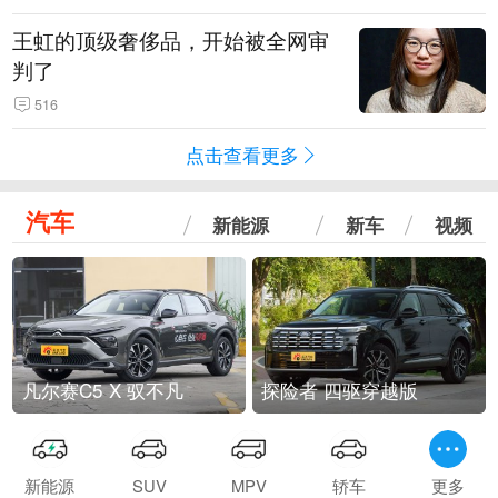
王虹的顶级奢侈品，开始被全网审
判了
516
点击查看更多
汽车
新能源
新车
视频
凡尔赛C5 X 驭不凡
探险者 四驱穿越版
新能源
SUV
MPV
轿车
更多