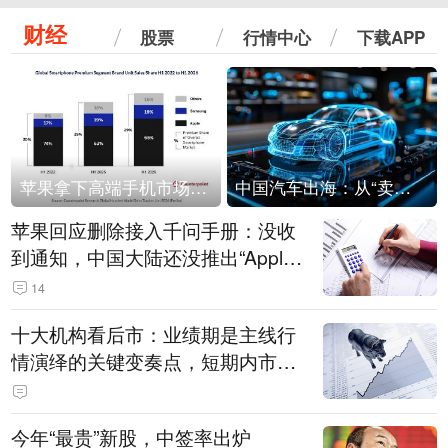
财经
股票
行情中心
下载APP
苹果拿下高端手机市场65%的份额：iPhone 17系列功不可没
中国汽车出海：从“卖出去”到“走进去”
苹果回应删除接入千问手册：没收
到通知，中国大陆还没推出“Apple
智能使用千问”功能
14
十大机构看后市：业绩期是主线行
情演绎的关键变奏点，短期内市场
或继续反弹，关注三条业绩主线
今年“最贵”新股，中签率出炉