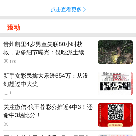
点击查看更多
滚动
贵州凯里4岁男童失联80小时获
救，更多细节曝光：疑吃泥土续
命，搜救至20米附近错过多找3天
178
新手女彩民擒大乐透654万：从没
幻想过中大奖
1
关注微信-狼王荐彩公推近4中3！还
命中3场比分！