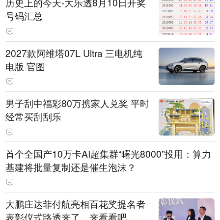
历史上的今天-大乐透8月10日开奖
号码汇总
2027款阿维塔07L Ultra 三电机纯
电版 官图
男子刮中福彩80万携家人兑奖 平时
经常买刮刮乐
首个全国产10万卡AI超集群“曙光8000”投用：算力
基建将批量复制还是催生泡沫？
大鹏庄达菲付航亮相百花奖提名者
表彰仪式路透来了，来看看吧