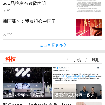
eep品牌发布致歉声明
92
韩国部长：我最担心中国了
266
点击查看更多
科技
手机
试用
智己汽车App苹果端突然“下架”
谷歌AI权力格局一夜大洗牌
继 OpenAI、Anthropic 之后，Meta