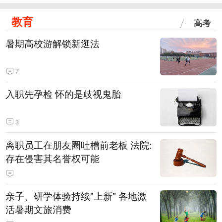
教育
高考
暑期高校游解锁新逛法
7
入职先孕检 怀的是歧视鬼胎
3
离职员工在朋友圈吐槽前老板 法院:
存在侵害其名誉权可能
亲子、研学体验持续"上新" 各地激
活暑期文旅消费