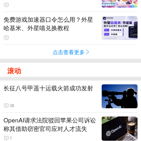
PY 正版3D消除手游《消消奇遇》
惊喜曝光
免费游戏加速器口令怎么用？外星
哈基米、外星喵兑换教程
点击查看更多
滚动
长征八号甲遥十运载火箭成功发射
38
OpenAI请求法院驳回苹果公司诉讼
称其借助窃密官司应对人才流失
7