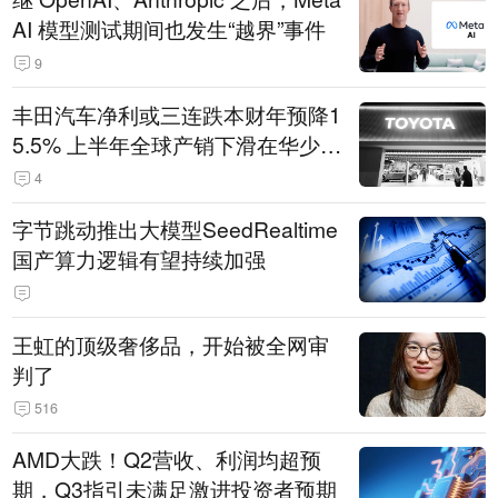
AI 模型测试期间也发生“越界”事件
9
丰田汽车净利或三连跌本财年预降1
5.5% 上半年全球产销下滑在华少卖
14.3万辆
4
字节跳动推出大模型SeedRealtime
国产算力逻辑有望持续加强
王虹的顶级奢侈品，开始被全网审
判了
516
AMD大跌！Q2营收、利润均超预
期，Q3指引未满足激进投资者预期