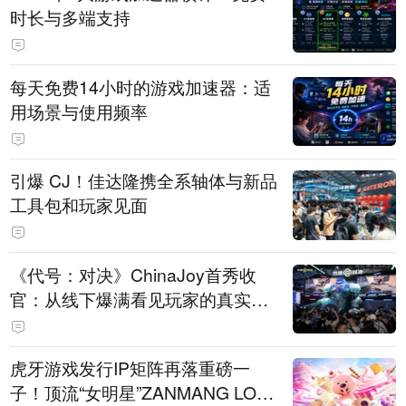
时长与多端支持
每天免费14小时的游戏加速器：适
用场景与使用频率
引爆 CJ！佳达隆携全系轴体与新品
工具包和玩家见面
《代号：对决》ChinaJoy首秀收
官：从线下爆满看见玩家的真实期
待
虎牙游戏发行IP矩阵再落重磅一
子！顶流“女明星”ZANMANG LOO