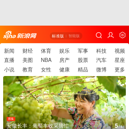
标准版
智能版
新闻
财经
体育
娱乐
军事
科技
视频
直播
美图
NBA
房产
股票
汽车
星座
小说
教育
女性
健康
精品
微博
更多
图集
6
采摘忙
湖北房县：路畅景美
/
6