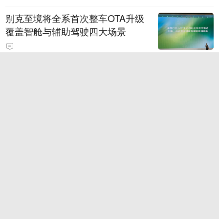
别克至境将全系首次整车OTA升级
覆盖智舱与辅助驾驶四大场景
大乐透第089期历史同期号码全汇
总
2026款奕派M8 纯电 600Max 乾崑
版
软银季度业绩胜预期 投资英特尔大
赚85亿美元
“2000万拆迁款，经历政府发文、法院调解、法院