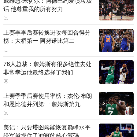
戴维恩·米切尔：阿德巴约爱喷垃圾
话 他尊重我的所有努力
上赛季季后赛转换进攻每回合得分
榜：大桥第一 阿努诺比第二
76人总裁：詹姆斯有很多绝佳去处
非常幸运他最终选择了我们
上赛季季后赛使用率榜：杰伦·布朗
和恩比德并列第一 詹姆斯第九
美记：只要塔图姆能恢复巅峰水平
绿军就握住了冲冠的核心筹码