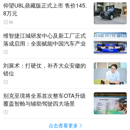
仰望U8L鼎藏版正式上市 售价145.
8万元
53
维智捷江城研发中心及新工厂正式
落成启用：全面赋能中国汽车产业
刘展术：打硬仗，补齐大众安徽的
错位
别克至境将全系首次整车OTA升级
覆盖智舱与辅助驾驶四大场景
点击查看更多