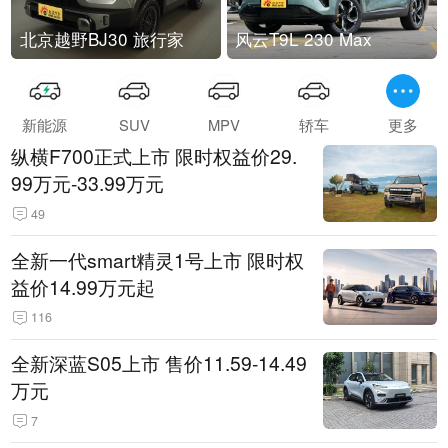
北京越野BJ30 旅行家
风云T9L 230 Max
新能源
SUV
MPV
轿车
更多
纵横F700正式上市 限时权益价29.
99万元-33.99万元
49
全新一代smart精灵1号上市 限时权
益价14.99万元起
116
全新深蓝S05上市 售价11.59-14.49
万元
7