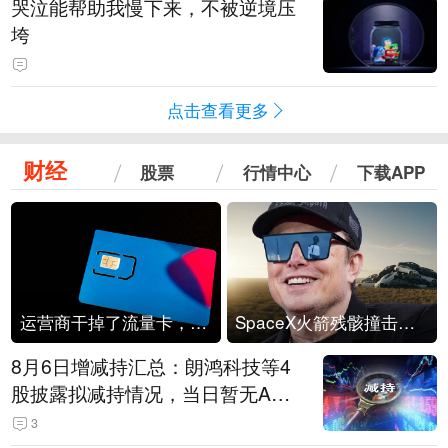
哭泣能帮助我慢下来，不被逆境压
垮
点击查看更多
财经
股票
行情中心
下载APP
运营商干掉了流量卡，他们真的玩不起了
SpaceX火箭残骸撞击月球
8月6日增减持汇总：朗鸿科技等4
股披露拟减持情况，当日暂无A股
公司披露拟增持情况（表）
3