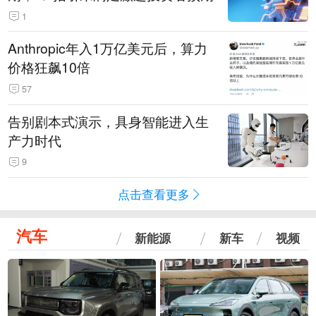
1
Anthropic年入1万亿美元后，算力
价格狂飙10倍
57
告别剧本式演示，具身智能进入生
产力时代
9
点击查看更多
汽车
新能源
新车
视频