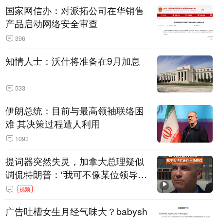
国家网信办：对派拓公司在华销售
产品启动网络安全审查
396
知情人士：沃什将准备在9月加息
533
伊朗总统：目前与最高领袖联络困
难 其决策过程遭人利用
1093
提词器突然失灵，加拿大总理疑似
调侃特朗普：“我可不像某位领导
人，把这当成一场阴谋”，全场哄笑
视频
广告吐槽女生月经气味大？babysh