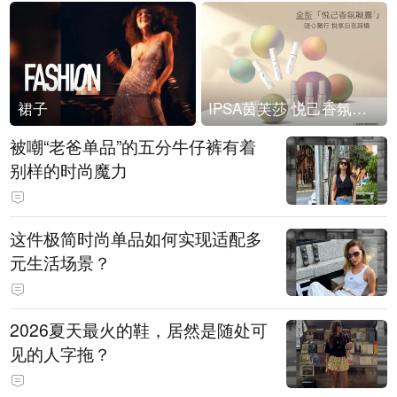
裙子
IPSA茵芙莎 悦己香氛凝露上市
被嘲“老爸单品”的五分牛仔裤有着
别样的时尚魔力
这件极简时尚单品如何实现适配多
元生活场景？
2026夏天最火的鞋，居然是随处可
见的人字拖？