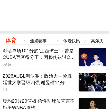
体育
焦点赛事
体坛快讯
高尔夫
对话单场101分的“江西球王”：曾是
CUBA赛区得分王，因膝伤错过CB
A选秀
26
2026AUBL淘汰赛：政治大学险胜
延世大学晋级四强 谢旻耕11分
场均20分20篮板 跨性别球员直言不
拒绝WNBA邀约