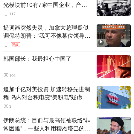
光模块前10有7家中国企业，产业
界人士：想“脱钩”并不容易
117
提词器突然失灵，加拿大总理疑似
调侃特朗普：“我可不像某位领导
人，把这当成一场阴谋”，全场哄笑
视频
韩国部长：我最担心中国了
106
追加千亿对美投资 加速转移先进制
程 岛内对台积电变“美积电”疑虑担
忧加剧
3
伊朗总统：目前与最高领袖联络“非
常困难”，一些人利用穆杰塔巴的正