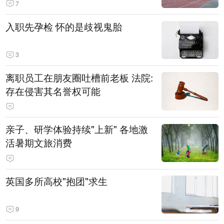
7
入职先孕检 怀的是歧视鬼胎
3
离职员工在朋友圈吐槽前老板 法院:
存在侵害其名誉权可能
亲子、研学体验持续"上新" 各地激
活暑期文旅消费
英国多所高校"抱团"求生
9