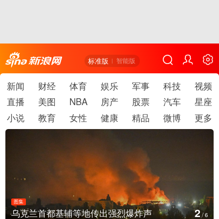
标准版
智能版
新闻
财经
体育
娱乐
军事
科技
视频
直播
美图
NBA
房产
股票
汽车
星座
小说
教育
女性
健康
精品
微博
更多
图集
3
美国：肯尼迪宣布医疗改革新举措
/
6