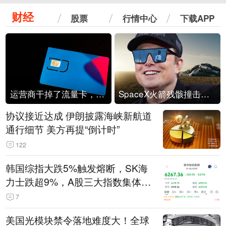
财经
股票
行情中心
下载APP
运营商干掉了流量卡，他们真的玩不起了
SpaceX火箭残骸撞击月球
协议接近达成 伊朗披露海峡新航道
通行细节 美方再提“倒计时”
122
韩国综指大跌5%触发熔断，SK海
力士跌超9%，A股三大指数集体低
开
7
美国光模块禁令落地难度大！全球