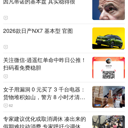
因凡蒂诺的基本盘 其实稳得很
2026款日产NX7 基本型 官图
关注微信-逍遥红单命中昨日公推！
扫码看免费稳胆
女子用漏洞 0 元买了 3 千台电器：
货物堆积如山，警方 8 小时才清点
完
62
专家建议优化或取消调休 凑出来的
假期难拉动消费 专家呼吁少调休多