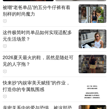
被嘲“老爸单品”的五分牛仔裤有着
别样的时尚魔力
这件极简时尚单品如何实现适配多
元生活场景？
2026夏天最火的鞋，居然是随处可
见的人字拖？
快来抄“内娱审美天赋怪”的作业，
打造你的专属氛围感
亲密关系中的爱与恐惧，被这部恐