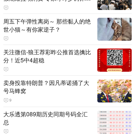
放假
周五下午弹性离岗～ 那些黏人的绝
世小猫～有你家逆子？
关注微信-狼王荐彩昨公推首选擒比
分！近5中4超稳
卖身投靠特朗普？因凡蒂诺捅了大
号马蜂窝
9
大乐透第089期历史同期号码全汇
总