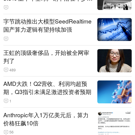
14.3万辆
字节跳动推出大模型SeedRealtime
国产算力逻辑有望持续加强
王虹的顶级奢侈品，开始被全网审
判了
489
AMD大跌！Q2营收、利润均超预
期，Q3指引未满足激进投资者预期
1
Anthropic年入1万亿美元后，算力
价格狂飙10倍
56