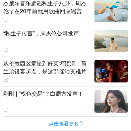
杰威尔音乐辟谣私生子八卦，周杰
伦早在20年前就用歌曲回应谣言
“私生子传言”，周杰伦公司发声
从伦敦西区童星到好莱坞顶流：荷
兰弟银幕起点，是这部催泪灾难片
刚刚 | “权色交易”？白鹿方发声！
点击查看更多