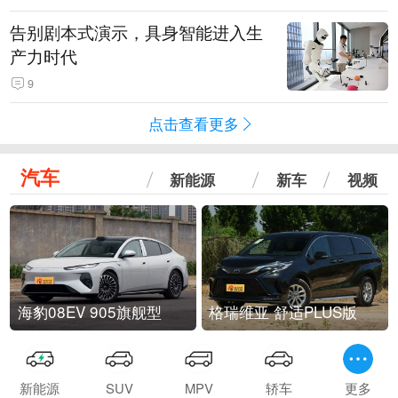
告别剧本式演示，具身智能进入生
产力时代
9
点击查看更多
汽车
新能源
新车
视频
海豹08EV 905旗舰型
格瑞维亚 舒适PLUS版
新能源
SUV
MPV
轿车
更多