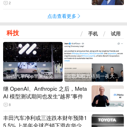
常决策过程在伊朗内部制造分歧
2
点击查看更多
科技
手机
试用
智己汽车App苹果端突然“下架”
谷歌AI权力格局一夜大洗牌
继 OpenAI、Anthropic 之后，Meta
AI 模型测试期间也发生“越界”事件
8
丰田汽车净利或三连跌本财年预降1
5.5% 上半年全球产销下滑在华少卖