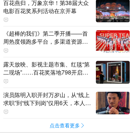
百花燕归，万象京华！第38届大众
电影百花奖系列活动在京开幕
《超棒的我们》第二季开播——首
周热度领跑多平台，多渠道资源加
持助推棒球文化出圈
露天放映、影视主题市集、红毯“第
二现场”……百花奖落地798开启城
市文化体验新场景
演员陈明入职开封万岁山，从“线上
求职”到“线下到岗”仅用6天，本人发
声
点击查看更多