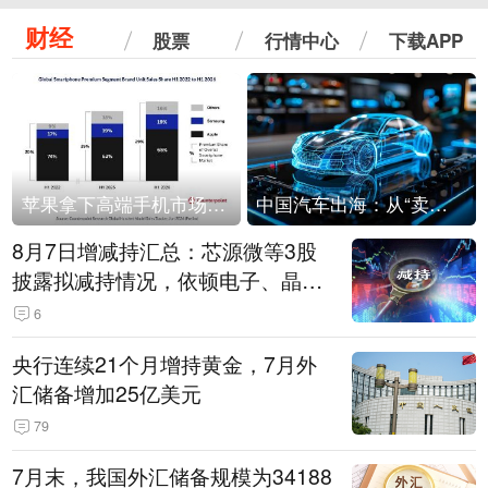
财经
股票
行情中心
下载APP
苹果拿下高端手机市场65%的份额：iPhone 17系列功不可没
中国汽车出海：从“卖出去”到“走进去”
8月7日增减持汇总：芯源微等3股
披露拟减持情况，依顿电子、晶华
微拟增持（表）
6
央行连续21个月增持黄金，7月外
汇储备增加25亿美元
79
7月末，我国外汇储备规模为34188