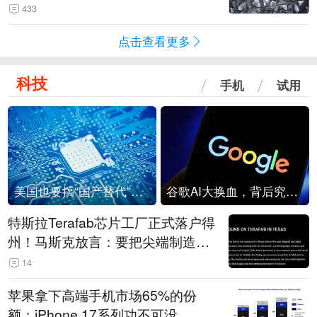
433
点击查看更多
科技
手机
试用
美国也要搞“国产替代”？先算清三笔账
谷歌AI大换血，背后究竟发生了什么？
特斯拉Terafab芯片工厂正式落户得
州！马斯克放言：要把尖端制造带
回美国
14
苹果拿下高端手机市场65%的份
额：iPhone 17系列功不可没