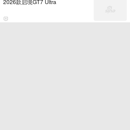
2026款启境GT7 Ultra
双色球091期历史同期号码全汇总
中广核8·7公众开放体验日
关注微信-逍遥红单昨私推命中7
场！扫码看免费稳胆
国防部：中国军队坚决反制任何闹
海挑衅图谋