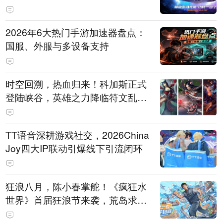
打造旗舰供电方案
2026年6大热门手游加速器盘点：
国服、外服与多设备支持
时空回溯，热血归来！科加斯正式
登陆峡谷，英雄之力降临符文乱
斗！
TT语音深耕游戏社交，2026China
Joy四大IP联动引爆线下引流闭环
狂浪八月，陈小春掌舵！《疯狂水
世界》首届狂浪节来袭，荒岛求生
直播即将开启