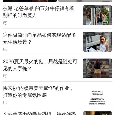
被嘲“老爸单品”的五分牛仔裤有着
别样的时尚魔力
这件极简时尚单品如何实现适配多
元生活场景？
2026夏天最火的鞋，居然是随处可
见的人字拖？
快来抄“内娱审美天赋怪”的作业，
打造你的专属氛围感
亲密关系中的爱与恐惧，被这部恐