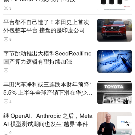
3
平台都不自己造了！本田史上首次
外包整车平台 接盘的是印度公司
8
字节跳动推出大模型SeedRealtime
国产算力逻辑有望持续加强
丰田汽车净利或三连跌本财年预降1
5.5% 上半年全球产销下滑在华少卖
14.3万辆
4
继 OpenAI、Anthropic 之后，Meta
AI 模型测试期间也发生“越界”事件
9