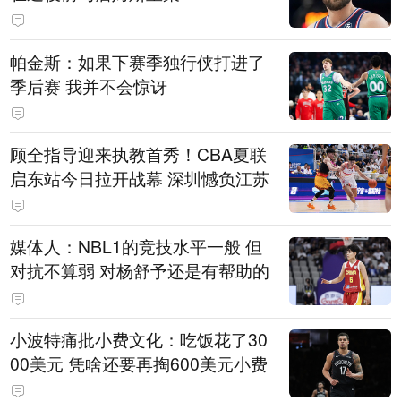
帕金斯：如果下赛季独行侠打进了
季后赛 我并不会惊讶
顾全指导迎来执教首秀！CBA夏联
启东站今日拉开战幕 深圳憾负江苏
媒体人：NBL1的竞技水平一般 但
对抗不算弱 对杨舒予还是有帮助的
小波特痛批小费文化：吃饭花了30
00美元 凭啥还要再掏600美元小费