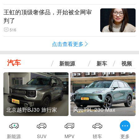
王虹的顶级奢侈品，开始被全网审
判了
516
点击查看更多
汽车
新能源
新车
视频
北京越野BJ30 旅行家
风云T9L 230 Max
新能源
SUV
MPV
轿车
更多