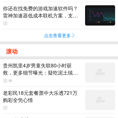
你还在找免费的游戏加速软件吗？
雷神加速器低成本联机方案，支持
免费试用
点击查看更多
滚动
贵州凯里4岁男童失联80小时获
救，更多细节曝光：疑吃泥土续
命，搜救至20米附近错过多找3天
15
老彩民18元套餐票中大乐透721万
购彩全凭心情