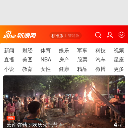
标准版
智能版
新闻
财经
体育
娱乐
军事
科技
视频
直播
美图
NBA
房产
股票
汽车
星座
小说
教育
女性
健康
精品
微博
更多
图集
4
云南弥勒：欢庆火把节
/
6