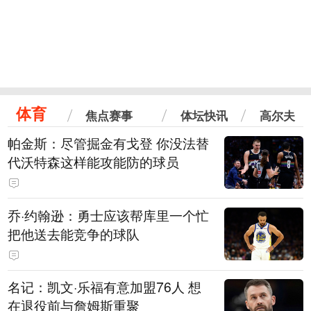
体育
焦点赛事
体坛快讯
高尔夫
帕金斯：尽管掘金有戈登 你没法替
代沃特森这样能攻能防的球员
乔·约翰逊：勇士应该帮库里一个忙
把他送去能竞争的球队
名记：凯文·乐福有意加盟76人 想
在退役前与詹姆斯重聚