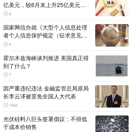
亿美元，较6月末上升25亿美元，
升幅为0.07%
9
国家网信办就《大型个人信息处理
者个人信息保护规定（征求意见
稿）》公开征求意见
4
霍尔木兹海峡谈判推进 美国真正得
到了什么？
7
因严重违纪违法 金融监管总局原局
长李云泽被罢免全国人大代表
1042
光伏硅料八巨头签署倡议：不得低
于成本价销售