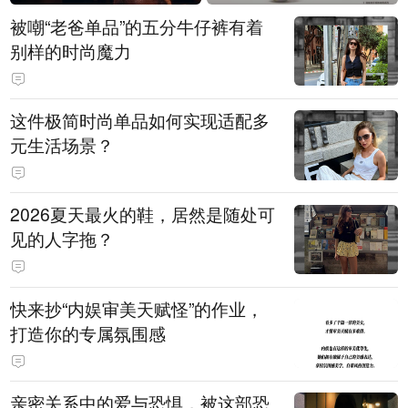
被嘲“老爸单品”的五分牛仔裤有着
别样的时尚魔力
这件极简时尚单品如何实现适配多
元生活场景？
2026夏天最火的鞋，居然是随处可
见的人字拖？
快来抄“内娱审美天赋怪”的作业，
打造你的专属氛围感
亲密关系中的爱与恐惧，被这部恐