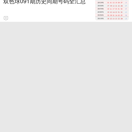
双色球091期历史同期号码全汇总
中广核8·7公众开放体验日
关注微信-逍遥红单昨私推命中7
场！扫码看免费稳胆
谷歌AI权力重回布林 DeepMind哈
萨比斯退居二线
内蒙古呼伦贝尔立秋穿上羽绒服了