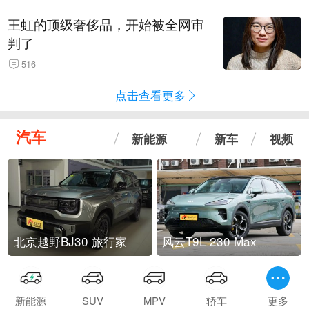
王虹的顶级奢侈品，开始被全网审
判了
516
点击查看更多
汽车
新能源
新车
视频
北京越野BJ30 旅行家
风云T9L 230 Max
新能源
SUV
MPV
轿车
更多