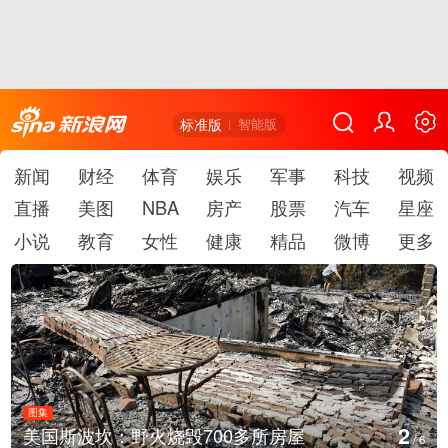
标准版
智能版
新闻
财经
体育
娱乐
军事
科技
视频
直播
美图
NBA
房产
股票
汽车
星座
小说
教育
女性
健康
精品
微博
更多
图集
2
美国斯波坎：野火烧毁700多所房屋
/
6