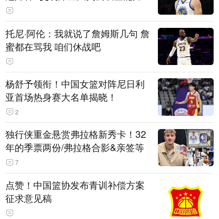
托尼·阿伦：我就说了詹姆斯几句 詹
蜜都在骂我 咱们休战吧
杨舒予领衔！中国女篮对阵尼日利
亚首场热身赛大名单揭晓！
2
独行侠重金悬赏弗拉格新秀卡！32
年的季票两份/弗拉格合影&亲签等
7
点赞！中国篮协发布青训补偿方案
征求意见稿