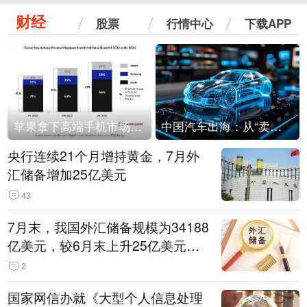
财经
股票
行情中心
下载APP
苹果拿下高端手机市场65%的份额：iPhone 17系列功不可没
中国汽车出海：从“卖出去”到“走进去”
央行连续21个月增持黄金，7月外
汇储备增加25亿美元
43
7月末，我国外汇储备规模为34188
亿美元，较6月末上升25亿美元，
升幅为0.07%
2
国家网信办就《大型个人信息处理