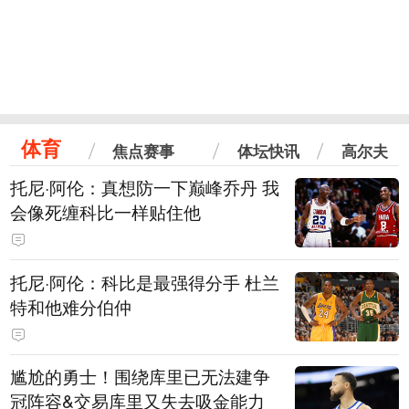
体育
焦点赛事
体坛快讯
高尔夫
托尼·阿伦：真想防一下巅峰乔丹 我
会像死缠科比一样贴住他
托尼·阿伦：科比是最强得分手 杜兰
特和他难分伯仲
尴尬的勇士！围绕库里已无法建争
冠阵容&交易库里又失去吸金能力