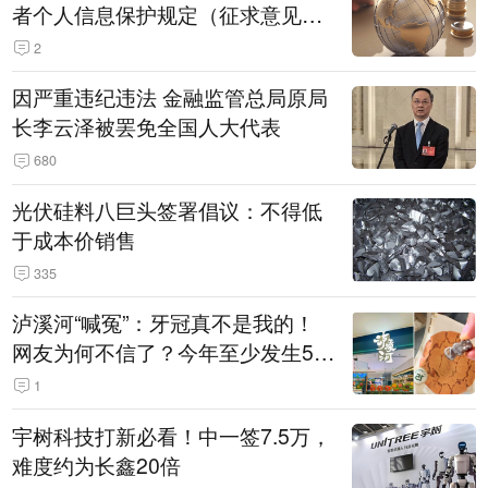
者个人信息保护规定（征求意见
稿）》公开征求意见
2
因严重违纪违法 金融监管总局原局
长李云泽被罢免全国人大代表
680
光伏硅料八巨头签署倡议：不得低
于成本价销售
335
泸溪河“喊冤”：牙冠真不是我的！
网友为何不信了？今年至少发生5
起“食品冤案”
1
宇树科技打新必看！中一签7.5万，
难度约为长鑫20倍