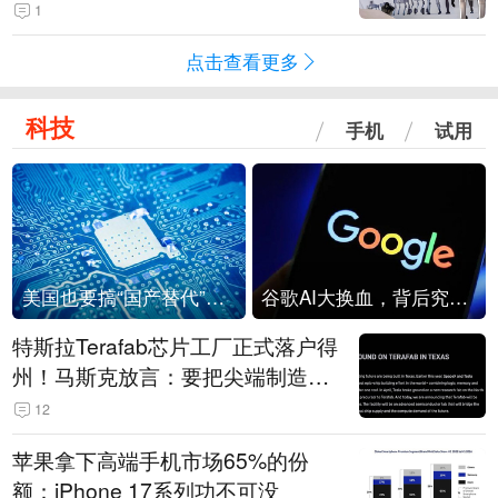
1
点击查看更多
科技
手机
试用
美国也要搞“国产替代”？先算清三笔账
谷歌AI大换血，背后究竟发生了什么？
特斯拉Terafab芯片工厂正式落户得
州！马斯克放言：要把尖端制造带
回美国
12
苹果拿下高端手机市场65%的份
额：iPhone 17系列功不可没