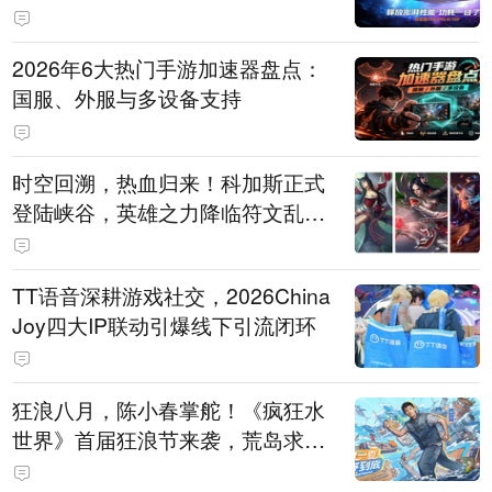
打造旗舰供电方案
2026年6大热门手游加速器盘点：
国服、外服与多设备支持
时空回溯，热血归来！科加斯正式
登陆峡谷，英雄之力降临符文乱
斗！
TT语音深耕游戏社交，2026China
Joy四大IP联动引爆线下引流闭环
狂浪八月，陈小春掌舵！《疯狂水
世界》首届狂浪节来袭，荒岛求生
直播即将开启