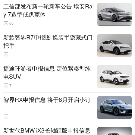
工信部发布新一轮新车公告 埃安Ra
y 7造型低趴宽体
60
新款智界R7申报图 换装半隐藏式门
把手
捷途环游者申报信息 定位紧凑型纯
电SUV
7
智界RX申报信息 将于8月开启小订
新世代BMW iX3长轴距版申报信息