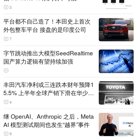
3
平台都不自己造了！本田史上首次
外包整车平台 接盘的是印度公司
7
字节跳动推出大模型SeedRealtime
国产算力逻辑有望持续加强
丰田汽车净利或三连跌本财年预降1
5.5% 上半年全球产销下滑在华少卖
14.3万辆
4
继 OpenAI、Anthropic 之后，Meta
AI 模型测试期间也发生“越界”事件
9