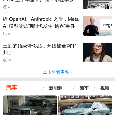
14.3万辆
4
继 OpenAI、Anthropic 之后，Meta
AI 模型测试期间也发生“越界”事件
9
王虹的顶级奢侈品，开始被全网审
判了
516
点击查看更多
汽车
新能源
新车
视频