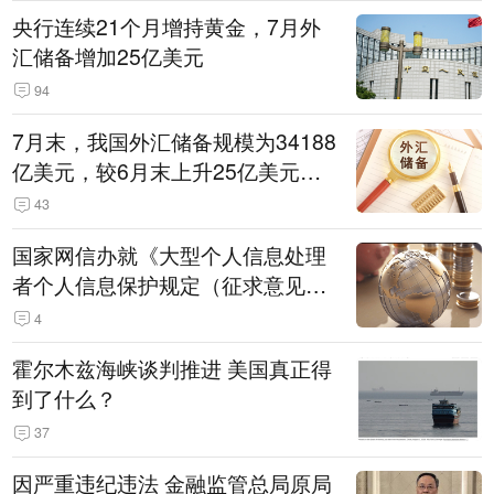
央行连续21个月增持黄金，7月外
汇储备增加25亿美元
94
7月末，我国外汇储备规模为34188
亿美元，较6月末上升25亿美元，
升幅为0.07%
43
国家网信办就《大型个人信息处理
者个人信息保护规定（征求意见
稿）》公开征求意见
4
霍尔木兹海峡谈判推进 美国真正得
到了什么？
37
因严重违纪违法 金融监管总局原局