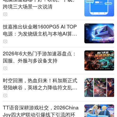
跨境三大场景一次说清
技嘉推出钛金雕1600PG5 AI TOP
电源：为发烧级主机与本地AI算力
打造旗舰供电方案
2026年6大热门手游加速器盘点：
国服、外服与多设备支持
时空回溯，热血归来！科加斯正式
登陆峡谷，英雄之力降临符文乱
斗！
TT语音深耕游戏社交，2026China
Joy四大IP联动引爆线下引流闭环