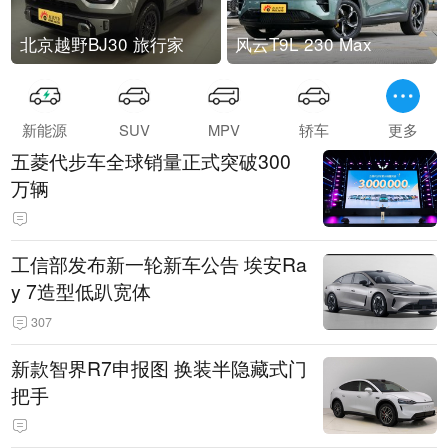
北京越野BJ30 旅行家
风云T9L 230 Max
新能源
SUV
MPV
轿车
更多
五菱代步车全球销量正式突破300
万辆
工信部发布新一轮新车公告 埃安Ra
y 7造型低趴宽体
307
新款智界R7申报图 换装半隐藏式门
把手