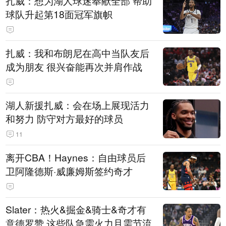
扎威：想为湖人球迷奉献全部 帮助
球队升起第18面冠军旗帜
扎威：我和布朗尼在高中当队友后
成为朋友 很兴奋能再次并肩作战
湖人新援扎威：会在场上展现活力
和努力 防守对方最好的球员
11
离开CBA！Haynes：自由球员后
卫阿隆德斯·威廉姆斯签约奇才
Slater：热火&掘金&骑士&奇才有
意德罗赞 这些队急需火力且需节流