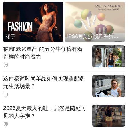
裙子
IPSA茵芙莎 悦己香氛凝露上市
被嘲“老爸单品”的五分牛仔裤有着
别样的时尚魔力
这件极简时尚单品如何实现适配多
元生活场景？
2026夏天最火的鞋，居然是随处可
见的人字拖？