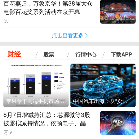
百花燕归，万象京华！第38届大众
电影百花奖系列活动在京开幕
点击查看更多
财经
股票
行情中心
下载APP
苹果拿下高端手机市场65%的份额：iPhone 17系列功不可没
中国汽车出海：从“卖出去”到“走进去”
8月7日增减持汇总：芯源微等3股
披露拟减持情况，依顿电子、晶华
微拟增持（表）
9