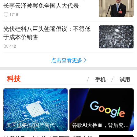
长李云泽被罢免全国人大代表
1716
光伏硅料八巨头签署倡议：不得低
于成本价销售
442
点击查看更多
科技
手机
试用
美国也要搞“国产替代”？先算清三笔账
谷歌AI大换血，背后究竟发生了什么？