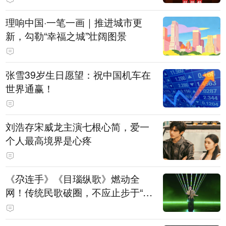
理响中国·一笔一画｜推进城市更
新，勾勒“幸福之城”壮阔图景
张雪39岁生日愿望：祝中国机车在
世界通赢！
刘浩存宋威龙主演七根心简，爱一
个人最高境界是心疼
《尕连手》《目瑙纵歌》燃动全
网！传统民歌破圈，不应止步于“上
头”