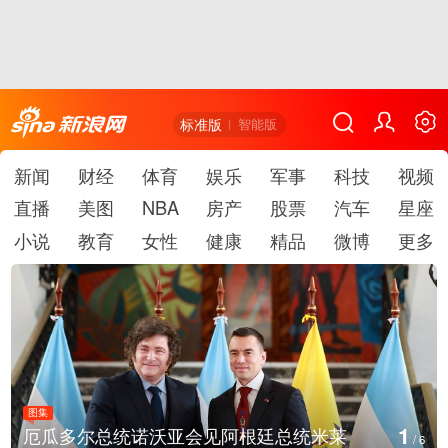
标准版
智能版
新闻
财经
体育
娱乐
军事
科技
视频
直播
美图
NBA
房产
股票
汽车
星座
小说
教育
女性
健康
精品
微博
更多
图集
2
厄瓜多尔总统诺沃亚会见阿根廷总统米莱
/
6