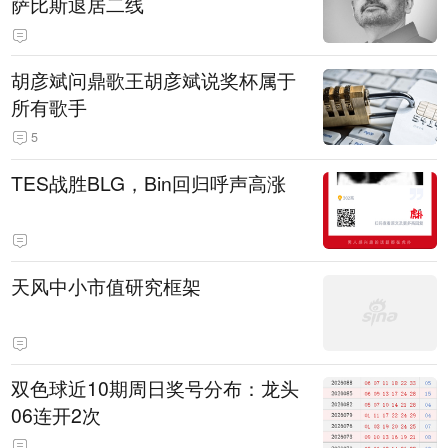
萨比斯退居二线
胡彦斌问鼎歌王胡彦斌说奖杯属于
所有歌手
5
TES战胜BLG，Bin回归呼声高涨
天风中小市值研究框架
双色球近10期周日奖号分布：龙头
06连开2次