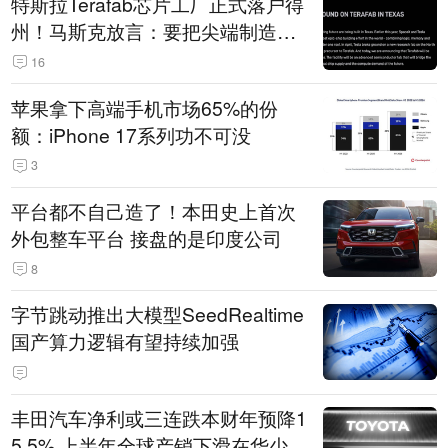
特斯拉Terafab芯片工厂正式落户得
州！马斯克放言：要把尖端制造带
回美国
16
苹果拿下高端手机市场65%的份
额：iPhone 17系列功不可没
3
平台都不自己造了！本田史上首次
外包整车平台 接盘的是印度公司
8
字节跳动推出大模型SeedRealtime
国产算力逻辑有望持续加强
丰田汽车净利或三连跌本财年预降1
5.5% 上半年全球产销下滑在华少卖