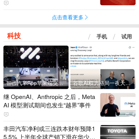
领先数智技术服务商，AI带来新机
遇
点击查看更多
科技
手机
试用
智己汽车App苹果端突然“下架”
谷歌AI权力格局一夜大洗牌
继 OpenAI、Anthropic 之后，Meta
AI 模型测试期间也发生“越界”事件
丰田汽车净利或三连跌本财年预降1
5.5% 上半年全球产销下滑在华少卖