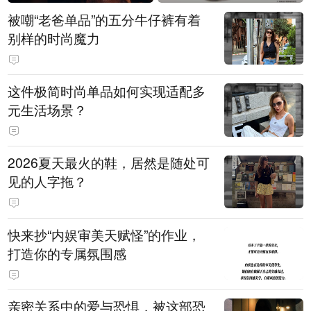
被嘲“老爸单品”的五分牛仔裤有着
别样的时尚魔力
这件极简时尚单品如何实现适配多
元生活场景？
2026夏天最火的鞋，居然是随处可
见的人字拖？
快来抄“内娱审美天赋怪”的作业，
打造你的专属氛围感
亲密关系中的爱与恐惧，被这部恐