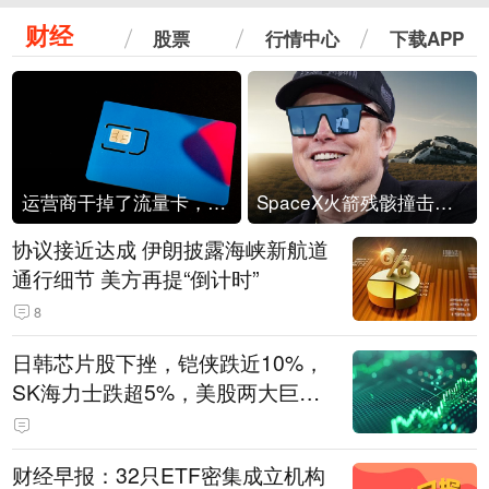
财经
股票
行情中心
下载APP
运营商干掉了流量卡，他们真的玩不起了
SpaceX火箭残骸撞击月球
协议接近达成 伊朗披露海峡新航道
通行细节 美方再提“倒计时”
8
日韩芯片股下挫，铠侠跌近10%，
SK海力士跌超5%，美股两大巨头
遭遇业绩杀
财经早报：32只ETF密集成立机构