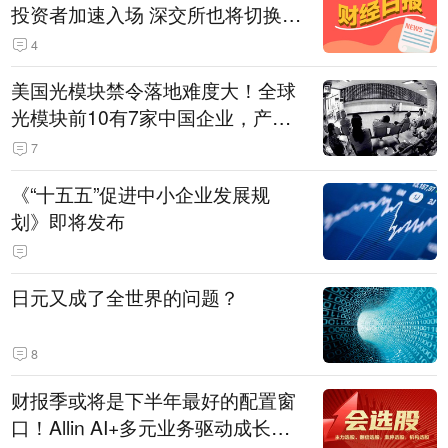
投资者加速入场 深交所也将切换交
易线路
4
美国光模块禁令落地难度大！全球
光模块前10有7家中国企业，产业
界人士：想“脱钩”并不容易
7
《“十五五”促进中小企业发展规
划》即将发布
日元又成了全世界的问题？
8
财报季或将是下半年最好的配置窗
口！Allin AI+多元业务驱动成长；