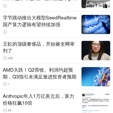
14.3万辆
字节跳动推出大模型SeedRealtime
国产算力逻辑有望持续加强
王虹的顶级奢侈品，开始被全网审
判了
485
AMD大跌！Q2营收、利润均超预
期，Q3指引未满足激进投资者预期
1
Anthropic年入1万亿美元后，算力
价格狂飙10倍
56