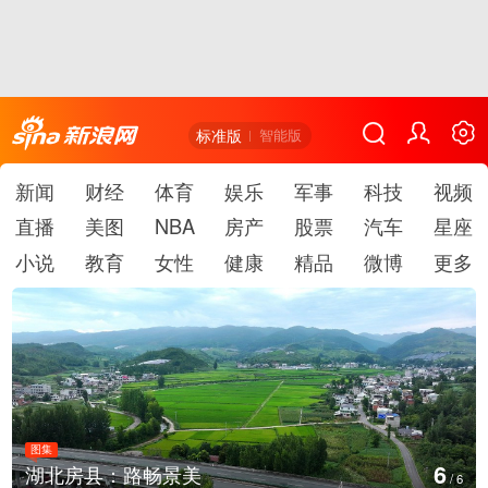
标准版
智能版
新闻
财经
体育
娱乐
军事
科技
视频
直播
美图
NBA
房产
股票
汽车
星座
小说
教育
女性
健康
精品
微博
更多
图集
1
德国：巴特施瓦尔巴赫森林野火
/
6