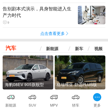
告别剧本式演示，具身智能进入生
产力时代
9
点击查看更多
汽车
新能源
新车
视频
海豹08EV 905旗舰型
格瑞维亚 舒适PLUS版
新能源
SUV
MPV
轿车
更多