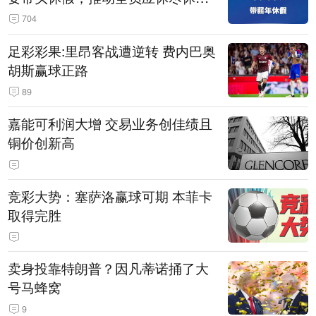
休满休足，对纸面休假、弄虚作假
704
的机关事业单位约谈通报、限期整
足彩彩果:里昂客战遭逆转 费内巴奥
改
胡斯赢球正路
89
嘉能可利润大增 交易业务创佳绩且
铜价创新高
竞彩大势：塞萨洛赢球可期 本菲卡
取得完胜
卖身投靠特朗普？因凡蒂诺捅了大
号马蜂窝
9