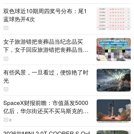
双色球近10期周四奖号分布：尾1
蓝球热开4次
女子旅游错把丧葬品当纪念品买
下，女子回应旅游错把丧葬品当纪
念品：已妥善解决，因自己无知闹
了大乌龙
有些风景，一旦看过，便惊艳了时
光
SpaceX财报前瞻：市值蒸发5000
亿后，华尔街还买不买马斯克的
账？
8
2026款MINI 2.0T COOPER S Oxf