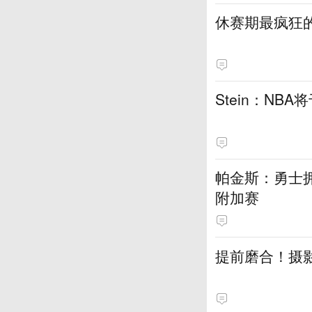
休赛期最疯狂
Stein：NB
帕金斯：勇士
附加赛
提前磨合！摄