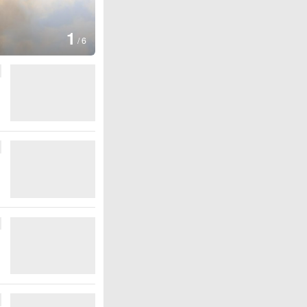
图集
2
美国：肯尼迪宣布医疗改革
/
6