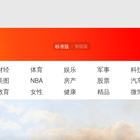
标准版
智能版
财经
体育
娱乐
军事
科
美图
NBA
房产
股票
汽
教育
女性
健康
精品
微