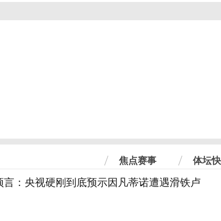
焦点赛事
体坛快
预言：央视硬刚到底预示因凡蒂诺遭遇滑铁卢