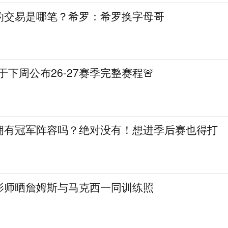
的交易是哪笔？希罗：希罗换字母哥
A将于下周公布26-27赛季完整赛程🚨
拥有冠军阵容吗？绝对没有！想进季后赛也得打
影师晒詹姆斯与马克西一同训练照