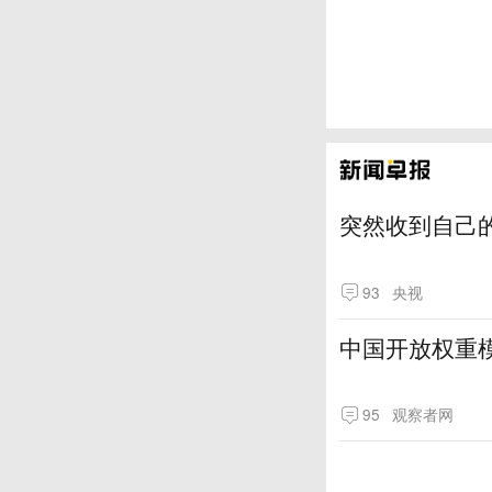
突然收到自己
93
央视
中国开放权重模
95
观察者网