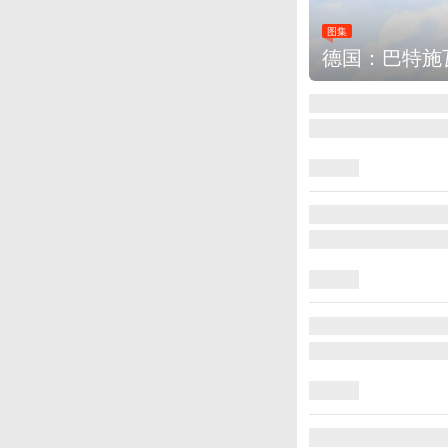
图集
乌克兰首