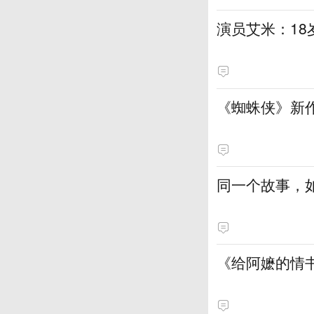
演员艾米：18
《蜘蛛侠》新
同一个故事，
《给阿嬷的情