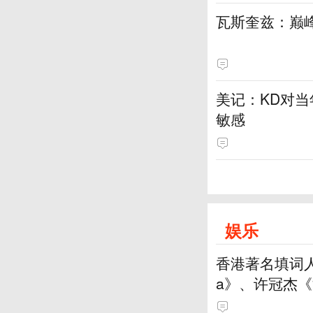
瓦斯奎兹：巅
美记：KD对
敏感
娱乐
香港著名填词人
a》、许冠杰