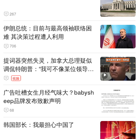
267
伊朗总统：目前与最高领袖联络困
难 其决策过程遭人利用
706
提词器突然失灵，加拿大总理疑似
调侃特朗普：“我可不像某位领导
人，把这当成一场阴谋”，全场哄笑
视频
广告吐槽女生月经气味大？babysh
eep品牌发布致歉声明
68
韩国部长：我最担心中国了