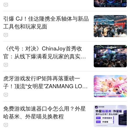
引爆 CJ！佳达隆携全系轴体与新品
工具包和玩家见面
《代号：对决》ChinaJoy首秀收
官：从线下爆满看见玩家的真实期
待
虎牙游戏发行IP矩阵再落重磅一
子！顶流“女明星”ZANMANG LOO
PY 正版3D消除手游《消消奇遇》
惊喜曝光
免费游戏加速器口令怎么用？外星
哈基米、外星喵兑换教程