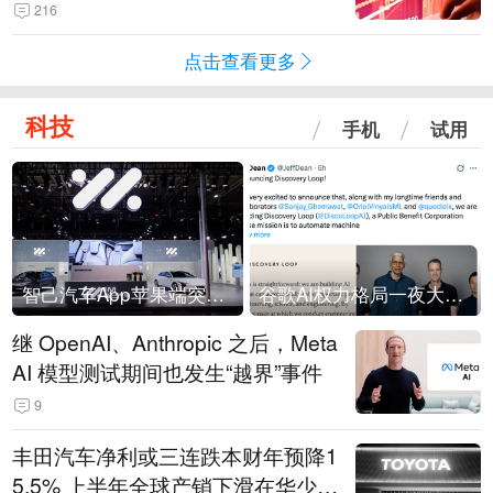
216
点击查看更多
科技
手机
试用
智己汽车App苹果端突然“下架”
谷歌AI权力格局一夜大洗牌
继 OpenAI、Anthropic 之后，Meta
AI 模型测试期间也发生“越界”事件
9
丰田汽车净利或三连跌本财年预降1
5.5% 上半年全球产销下滑在华少卖