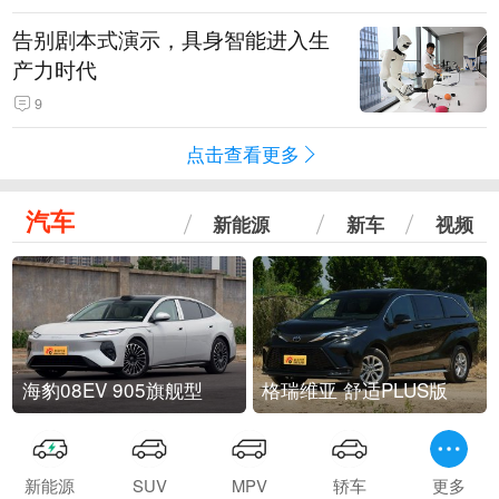
告别剧本式演示，具身智能进入生
产力时代
9
点击查看更多
汽车
新能源
新车
视频
海豹08EV 905旗舰型
格瑞维亚 舒适PLUS版
新能源
SUV
MPV
轿车
更多