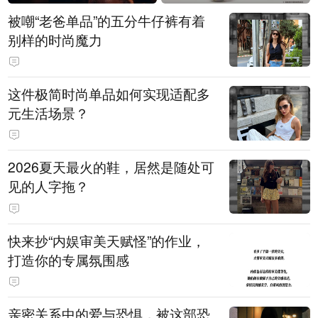
被嘲“老爸单品”的五分牛仔裤有着
别样的时尚魔力
这件极简时尚单品如何实现适配多
元生活场景？
2026夏天最火的鞋，居然是随处可
见的人字拖？
快来抄“内娱审美天赋怪”的作业，
打造你的专属氛围感
亲密关系中的爱与恐惧，被这部恐