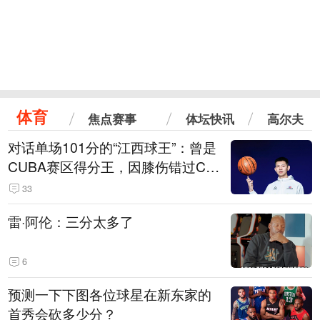
体育
焦点赛事
体坛快讯
高尔夫
对话单场101分的“江西球王”：曾是
CUBA赛区得分王，因膝伤错过CB
A选秀
33
雷·阿伦：三分太多了
6
预测一下下图各位球星在新东家的
首秀会砍多少分？