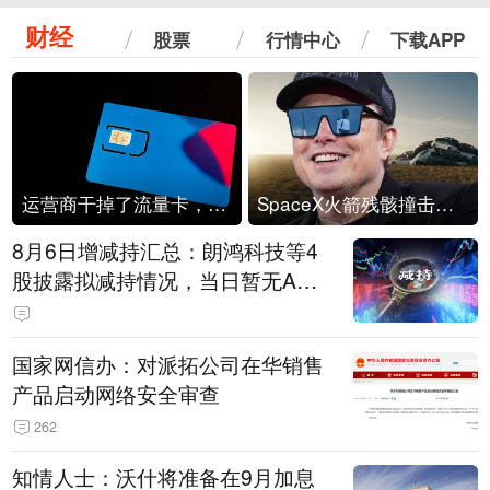
财经
股票
行情中心
下载APP
运营商干掉了流量卡，他们真的玩不起了
SpaceX火箭残骸撞击月球
8月6日增减持汇总：朗鸿科技等4
股披露拟减持情况，当日暂无A股
公司披露拟增持情况（表）
国家网信办：对派拓公司在华销售
产品启动网络安全审查
262
知情人士：沃什将准备在9月加息