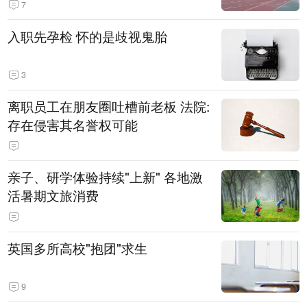
7
入职先孕检 怀的是歧视鬼胎
3
离职员工在朋友圈吐槽前老板 法院:
存在侵害其名誉权可能
亲子、研学体验持续"上新" 各地激
活暑期文旅消费
英国多所高校"抱团"求生
9