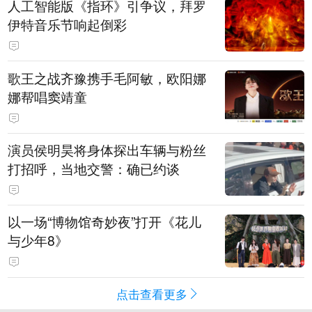
人工智能版《指环》引争议，拜罗
伊特音乐节响起倒彩
歌王之战齐豫携手毛阿敏，欧阳娜
娜帮唱窦靖童
演员侯明昊将身体探出车辆与粉丝
打招呼，当地交警：确已约谈
以一场“博物馆奇妙夜”打开《花儿
与少年8》
点击查看更多