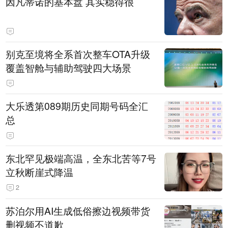
因凡蒂诺的基本盘 其实稳得很
别克至境将全系首次整车OTA升级
覆盖智舱与辅助驾驶四大场景
大乐透第089期历史同期号码全汇
总
东北罕见极端高温，全东北苦等7号
立秋断崖式降温
2
苏泊尔用AI生成低俗擦边视频带货
删视频不道歉