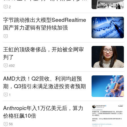
14.3万辆
2
字节跳动推出大模型SeedRealtime
国产算力逻辑有望持续加强
王虹的顶级奢侈品，开始被全网审
判了
492
AMD大跌！Q2营收、利润均超预
期，Q3指引未满足激进投资者预期
1
Anthropic年入1万亿美元后，算力
价格狂飙10倍
56