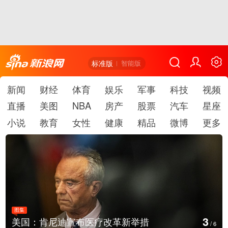
标准版
智能版
新闻
财经
体育
娱乐
军事
科技
视频
直播
美图
NBA
房产
股票
汽车
星座
小说
教育
女性
健康
精品
微博
更多
图集
3
美国：肯尼迪宣布医疗改革新举措
/
6