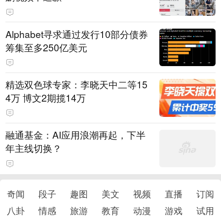
Alphabet寻求通过发行10部分债券
筹集至多250亿美元
精选双色球专家：李晓天中二等15
4万 博文2期揽14万
融通基金：AI应用浪潮再起，下半
年主线切换？
奇闻
段子
趣图
美文
视频
直播
订阅
八卦
情感
旅游
教育
动漫
游戏
试用