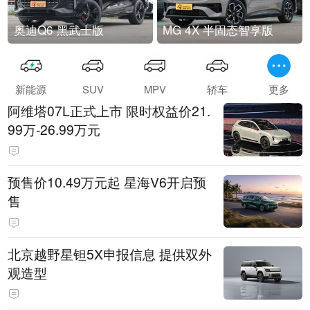
奥迪Q6 黑武士版
MG 4X 半固态智享版
新能源
SUV
MPV
轿车
更多
阿维塔07L正式上市 限时权益价21.
99万-26.99万元
预售价10.49万元起 星海V6开启预
售
北京越野星钽5X申报信息 提供双外
观造型