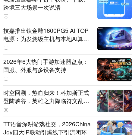
跨境三大场景一次说清
技嘉推出钛金雕1600PG5 AI TOP
电源：为发烧级主机与本地AI算力
打造旗舰供电方案
2026年6大热门手游加速器盘点：
国服、外服与多设备支持
时空回溯，热血归来！科加斯正式
登陆峡谷，英雄之力降临符文乱
斗！
TT语音深耕游戏社交，2026China
Joy四大IP联动引爆线下引流闭环