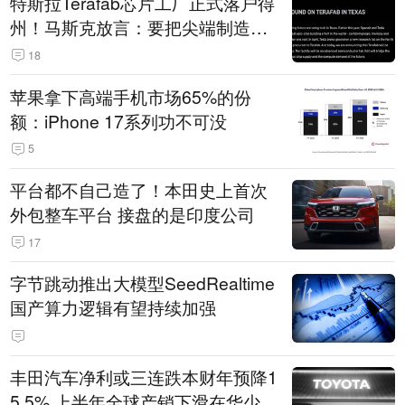
特斯拉Terafab芯片工厂正式落户得
州！马斯克放言：要把尖端制造带
回美国
18
苹果拿下高端手机市场65%的份
额：iPhone 17系列功不可没
5
平台都不自己造了！本田史上首次
外包整车平台 接盘的是印度公司
17
字节跳动推出大模型SeedRealtime
国产算力逻辑有望持续加强
丰田汽车净利或三连跌本财年预降1
5.5% 上半年全球产销下滑在华少卖