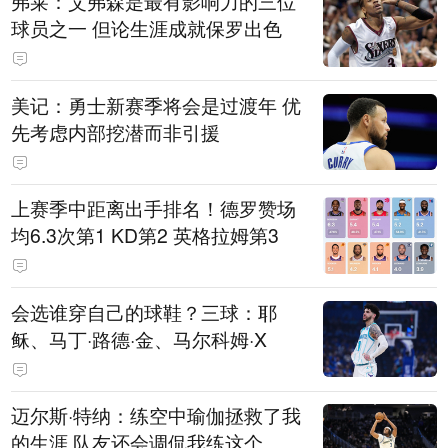
弗莱：艾弗森是最有影响力的三位
球员之一 但论生涯成就保罗出色
美记：勇士新赛季将会是过渡年 优
先考虑内部挖潜而非引援
上赛季中距离出手排名！德罗赞场
均6.3次第1 KD第2 英格拉姆第3
会选谁穿自己的球鞋？三球：耶
稣、马丁·路德·金、马尔科姆·X
迈尔斯·特纳：练空中瑜伽拯救了我
的生涯 队友还会调侃我练这个