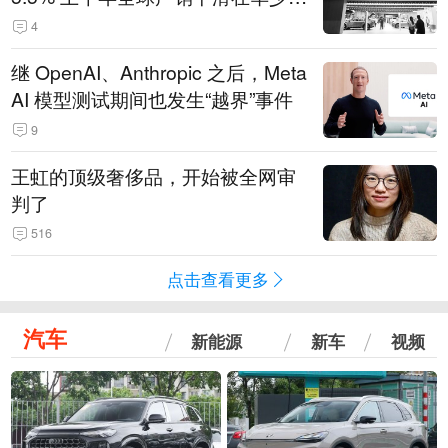
14.3万辆
4
继 OpenAI、Anthropic 之后，Meta
AI 模型测试期间也发生“越界”事件
9
王虹的顶级奢侈品，开始被全网审
判了
516
点击查看更多
汽车
新能源
新车
视频