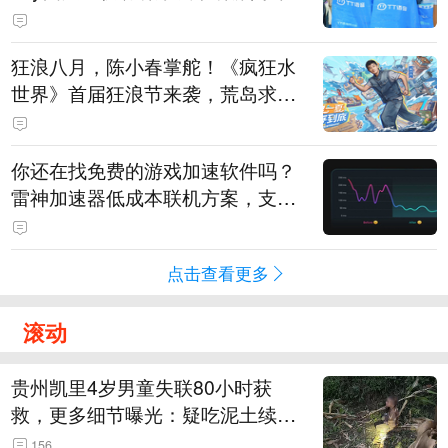
狂浪八月，陈小春掌舵！《疯狂水
世界》首届狂浪节来袭，荒岛求生
直播即将开启
你还在找免费的游戏加速软件吗？
雷神加速器低成本联机方案，支持
免费试用
点击查看更多
滚动
贵州凯里4岁男童失联80小时获
救，更多细节曝光：疑吃泥土续
命，搜救至20米附近错过多找3天
156