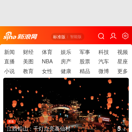
标准版
智能版
新闻
财经
体育
娱乐
军事
科技
视频
直播
美图
NBA
房产
股票
汽车
星座
小说
教育
女性
健康
精品
微博
更多
图集
6
江西铅山：千灯点亮葛仙村
/
6