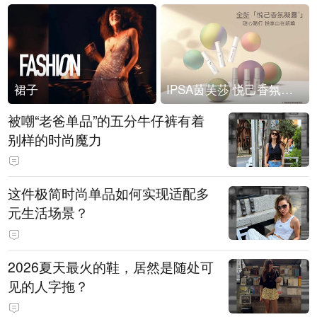
裙子
IPSA茵芙莎 悦己香氛凝露上市
被嘲“老爸单品”的五分牛仔裤有着
别样的时尚魔力
这件极简时尚单品如何实现适配多
元生活场景？
2026夏天最火的鞋，居然是随处可
见的人字拖？