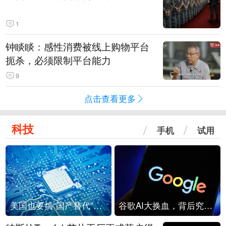
1
钟睒睒：感性消费被线上购物平台
扼杀，必须限制平台能力
9
点击查看更多
科技
手机
试用
美国也要搞“国产替代”？先算清三笔账
谷歌AI大换血，背后究竟发生了什么？