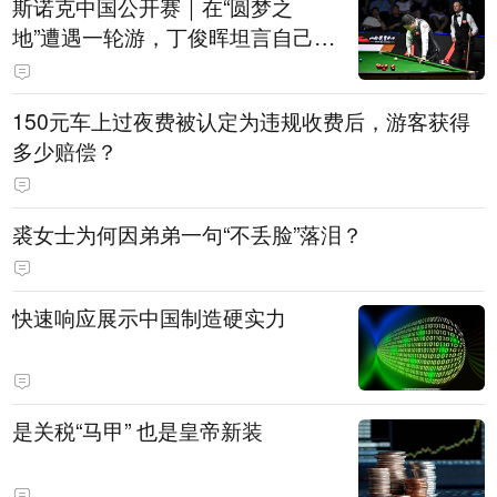
斯诺克中国公开赛｜在“圆梦之
地”遭遇一轮游，丁俊晖坦言自己状
态起伏是常态
150元车上过夜费被认定为违规收费后，游客获得
多少赔偿？
裘女士为何因弟弟一句“不丢脸”落泪？
快速响应展示中国制造硬实力
是关税“马甲” 也是皇帝新装