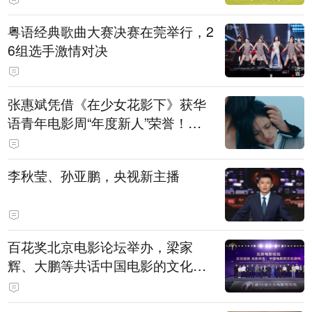
粤语经典歌曲大赛决赛在莞举行，2
6组选手激情对决
张惠斌凭借《在少女花影下》获华
语青年电影周“年度新人”荣誉！该
电影全程在广州取景，采用粤语对
白，主演均为广州本土演员
李秋莹、孙亚鹏，央视新主播
百花奖北京电影论坛举办，梁家
辉、大鹏等共话中国电影的文化建
构