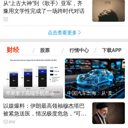
从“上古大神”到《歌手》亚军，齐
豫用文学性完成了一场跨时代对话
点击查看更多
财经
股票
行情中心
下载APP
苹果拿下高端手机市场65%的份额：iPhone 17系列功不可没
中国汽车出海：从“卖出去”到“走进去”
以媒爆料：伊朗最高领袖穆杰塔巴
被紧急送医，情况极度危急，“可能
随时会死去”
212