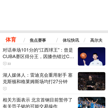
体育
焦点赛事
体坛快讯
高尔夫
对话单场101分的“江西球王”：曾是
CUBA赛区得分王，因膝伤错过CB
A选秀
33
湖人媒体人：雷迪克会重用射手 塞
克斯顿和格莱姆斯场均打27分钟
相关方面表示 北京首钢目前暂停了
有关范子铭的可能交易操作