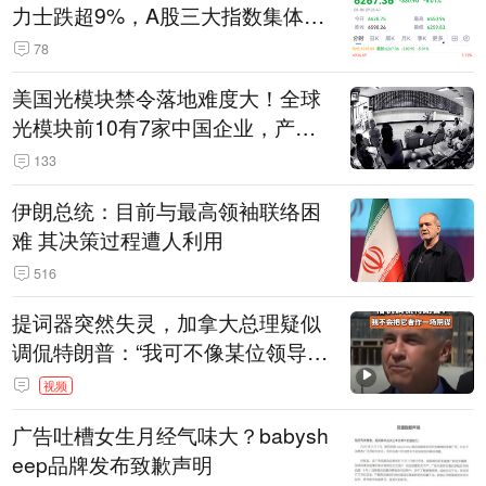
力士跌超9%，A股三大指数集体低
开
78
美国光模块禁令落地难度大！全球
光模块前10有7家中国企业，产业
界人士：想“脱钩”并不容易
133
伊朗总统：目前与最高领袖联络困
难 其决策过程遭人利用
516
提词器突然失灵，加拿大总理疑似
调侃特朗普：“我可不像某位领导
人，把这当成一场阴谋”，全场哄笑
视频
广告吐槽女生月经气味大？babysh
eep品牌发布致歉声明