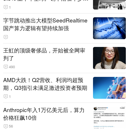
14.3万辆
1
字节跳动推出大模型SeedRealtime
国产算力逻辑有望持续加强
王虹的顶级奢侈品，开始被全网审
判了
490
AMD大跌！Q2营收、利润均超预
期，Q3指引未满足激进投资者预期
1
Anthropic年入1万亿美元后，算力
价格狂飙10倍
56