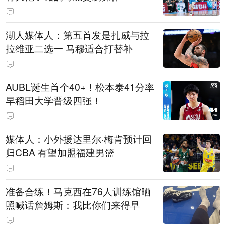
湖人媒体人：第五首发是扎威与拉
拉维亚二选一 马穆适合打替补
AUBL诞生首个40+！松本泰41分率
早稻田大学晋级四强！
媒体人：小外援达里尔·梅肯预计回
归CBA 有望加盟福建男篮
准备合练！马克西在76人训练馆晒
照喊话詹姆斯：我比你们来得早