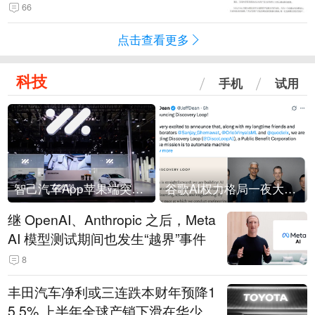
66
点击查看更多
科技
手机
试用
智己汽车App苹果端突然“下架”
谷歌AI权力格局一夜大洗牌
继 OpenAI、Anthropic 之后，Meta
AI 模型测试期间也发生“越界”事件
8
丰田汽车净利或三连跌本财年预降1
5.5% 上半年全球产销下滑在华少卖