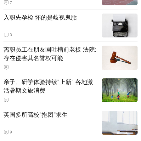
7
入职先孕检 怀的是歧视鬼胎
3
离职员工在朋友圈吐槽前老板 法院:
存在侵害其名誉权可能
亲子、研学体验持续"上新" 各地激
活暑期文旅消费
英国多所高校"抱团"求生
9