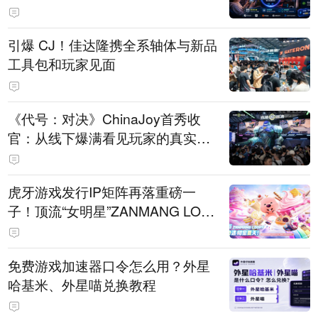
引爆 CJ！佳达隆携全系轴体与新品
工具包和玩家见面
《代号：对决》ChinaJoy首秀收
官：从线下爆满看见玩家的真实期
待
虎牙游戏发行IP矩阵再落重磅一
子！顶流“女明星”ZANMANG LOO
PY 正版3D消除手游《消消奇遇》
惊喜曝光
免费游戏加速器口令怎么用？外星
哈基米、外星喵兑换教程