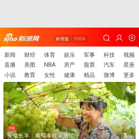
标准版
智能版
新闻
财经
体育
娱乐
军事
科技
视频
直播
美图
NBA
房产
股票
汽车
星座
小说
教育
女性
健康
精品
微博
更多
图集
6
湖北房县：路畅景美
/
6