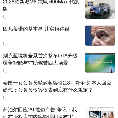
2026款奕派M8 纯电 600Max 乾崑
版
因凡蒂诺的基本盘 其实稳得很
别克至境将全系首次整车OTA升级
覆盖智舱与辅助驾驶四大场景
泰国一女公务员精致妆容引2.8万赞争议 本人回应
硬气：公务员仪容仪表到底有什么规定？
苏泊尔回应“AI 擦边广告”争议：我
们在授权店铺内容管理和发布审核