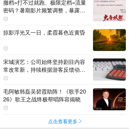
撤档=打不过就跑、极限定档=流量
密码？暑期影片频繁调整，暴露市
场痛点
掠影浮光又一日，柔霞暮色近黄昏
宋城演艺：公司始终坚持剧目内容
常改常新，持续根据游客反馈动态
优化节目配比
毛阿敏韩磊吴碧霞助阵！《歌手20
26》歌王之战终极帮唱阵容揭晓
点击查看更多