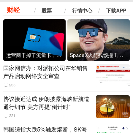
财经
股票
行情中心
下载APP
运营商干掉了流量卡，他们真的玩不起了
SpaceX火箭残骸撞击月球
国家网信办：对派拓公司在华销售
产品启动网络安全审查
235
协议接近达成 伊朗披露海峡新航道
通行细节 美方再提“倒计时”
221
韩国综指大跌5%触发熔断，SK海