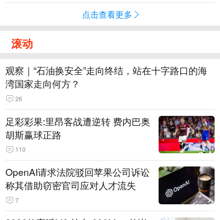
点击查看更多
滚动
观察｜“石油换安全”走向终结，站在十字路口的海
湾国家走向何方？
26
足彩彩果:里昂客战遭逆转 费内巴奥
胡斯赢球正路
110
OpenAI请求法院驳回苹果公司诉讼
称其借助窃密官司应对人才流失
7