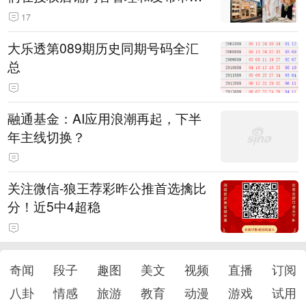
机制上仍有疏漏
17
大乐透第089期历史同期号码全汇
总
融通基金：AI应用浪潮再起，下半
年主线切换？
关注微信-狼王荐彩昨公推首选擒比
分！近5中4超稳
奇闻
段子
趣图
美文
视频
直播
订阅
八卦
情感
旅游
教育
动漫
游戏
试用