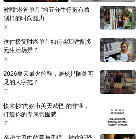
被嘲“老爸单品”的五分牛仔裤有着
别样的时尚魔力
这件极简时尚单品如何实现适配多
元生活场景？
2026夏天最火的鞋，居然是随处可
见的人字拖？
快来抄“内娱审美天赋怪”的作业，
打造你的专属氛围感
亲密关系中的爱与恐惧，被这部恐