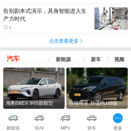
告别剧本式演示，具身智能进入生
产力时代
9
点击查看更多
汽车
新能源
新车
视频
海豹08EV 905旗舰型
格瑞维亚 舒适PLUS版
新能源
SUV
MPV
轿车
更多