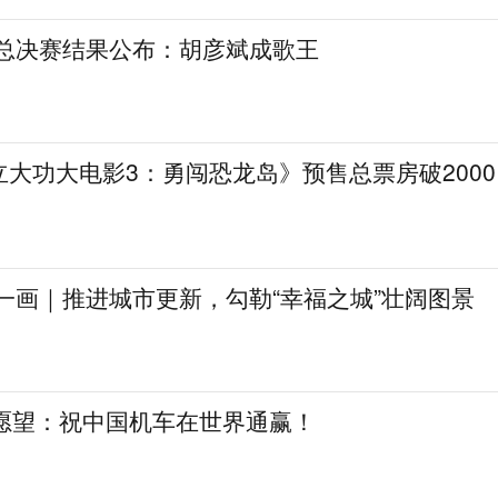
》总决赛结果公布：胡彦斌成歌王
大功大电影3：勇闯恐龙岛》预售总票房破2000
一画｜推进城市更新，勾勒“幸福之城”壮阔图景
日愿望：祝中国机车在世界通赢！