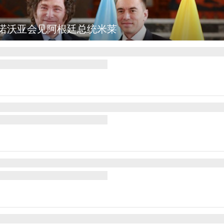
波坎：野火烧毁700多所房屋