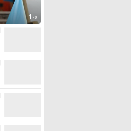
图集
2
叙利亚：大马士革发生爆炸
/
6