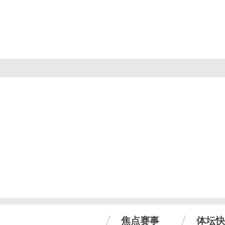
焦点赛事
体坛快