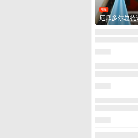
图集
莱
美国斯