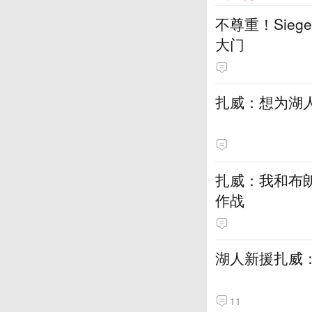
不尊重！Sie
大门
扎威：想为湖
扎威：我和布
作战
湖人新援扎威
11