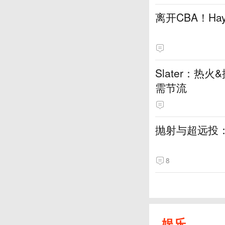
离开CBA！H
Slater：
需节流
抛射与超远投
8
娱乐