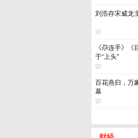
刘浩存宋威龙
《尕连手》《
于“上头”
百花燕归，万
幕
财经