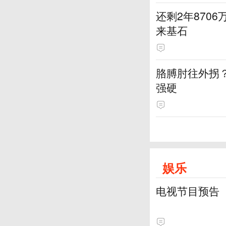
还剩2年870
来基石
胳膊肘往外拐
强硬
娱乐
电视节目预告