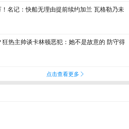
6万！名记：快船无理由提前续约加兰 瓦格勒乃未
？狂热主帅谈卡林顿恶犯：她不是故意的 防守得
点击查看更多