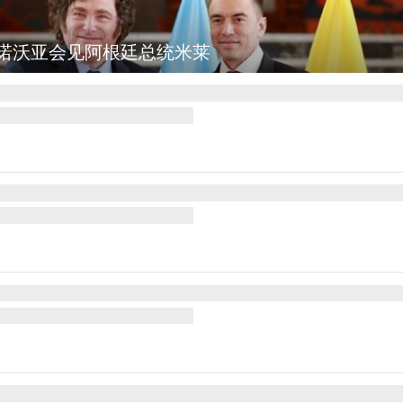
斯波坎：野火烧毁700多所房屋