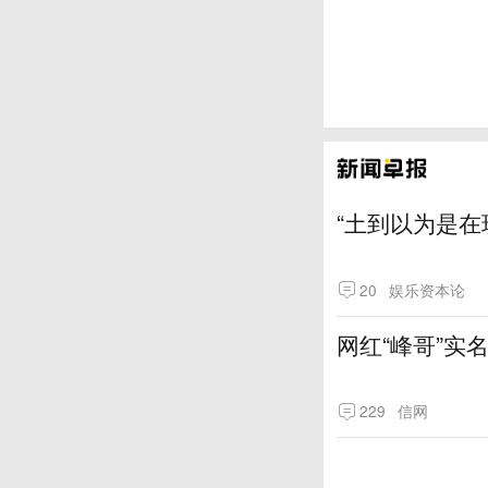
“土到以为是在
20
娱乐资本论
网红“峰哥”实
229
信网