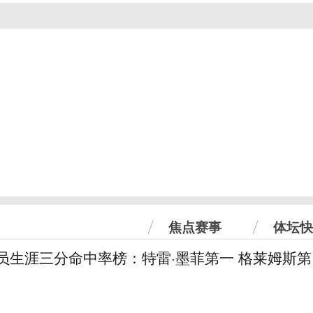
焦点赛事
体坛快
球员生涯三分命中率榜：特雷·墨菲第一 格莱姆斯第