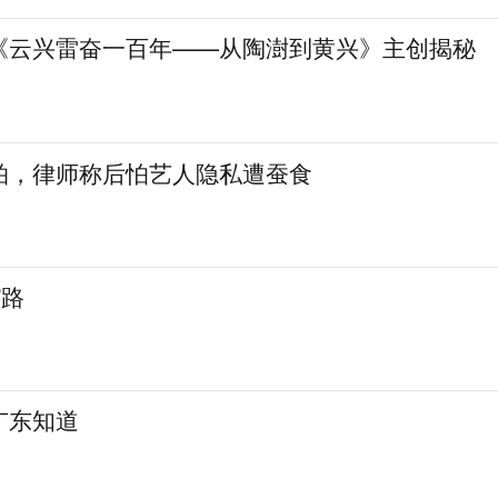
《云兴雷奋一百年——从陶澍到黄兴》主创揭秘
拍，律师称后怕艺人隐私遭蚕食
”路
广东知道