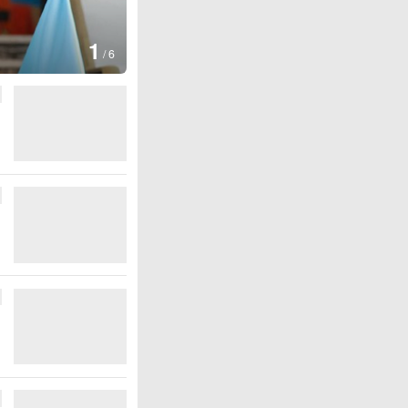
图集
2
叙利亚：大马士革发生
/
6