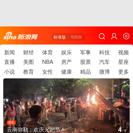
标准版
智能版
新闻
财经
体育
娱乐
军事
科技
视频
直播
美图
NBA
房产
股票
汽车
星座
小说
教育
女性
健康
精品
微博
更多
图集
4
云南弥勒：欢庆火把节
/
6