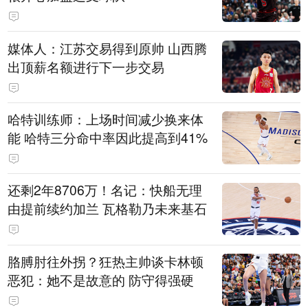
媒体人：江苏交易得到原帅 山西腾
出顶薪名额进行下一步交易
哈特训练师：上场时间减少换来体
能 哈特三分命中率因此提高到41%
还剩2年8706万！名记：快船无理
由提前续约加兰 瓦格勒乃未来基石
胳膊肘往外拐？狂热主帅谈卡林顿
恶犯：她不是故意的 防守得强硬