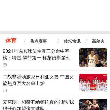
体育
焦点赛事
体坛快讯
高尔夫
2021年选秀球员生涯三分命中率
榜：特雷·墨菲第一 格莱姆斯第七
二战非洲劲旅尼日利亚女篮 中国女
篮热身赛大名单出炉
麦克朗：和赫罗纳签约真的很酷 我
很开心加盟这支球队