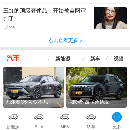
王虹的顶级奢侈品，开始被全网审
判了
516
点击查看更多
汽车
新能源
新车
视频
凡尔赛C5 X 驭不凡
探险者 四驱穿越版
新能源
SUV
MPV
轿车
更多