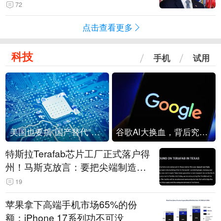
72
点击查看更多
科技
手机
试用
美国也要搞“国产替代”？先算清三笔账
谷歌AI大换血，背后究竟发生了什么？
特斯拉Terafab芯片工厂正式落户得
州！马斯克放言：要把尖端制造带
回美国
19
苹果拿下高端手机市场65%的份
额：iPhone 17系列功不可没