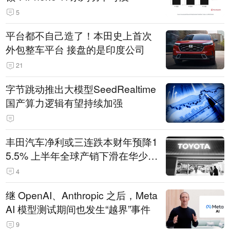
5
平台都不自己造了！本田史上首次
外包整车平台 接盘的是印度公司
21
字节跳动推出大模型SeedRealtime
国产算力逻辑有望持续加强
丰田汽车净利或三连跌本财年预降1
5.5% 上半年全球产销下滑在华少卖
14.3万辆
4
继 OpenAI、Anthropic 之后，Meta
AI 模型测试期间也发生“越界”事件
9