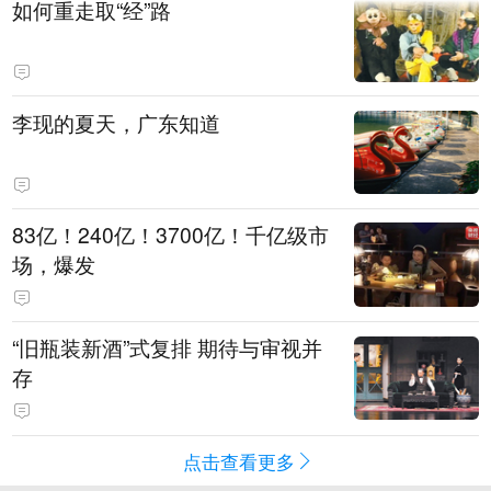
如何重走取“经”路
李现的夏天，广东知道
83亿！240亿！3700亿！千亿级市
场，爆发
“旧瓶装新酒”式复排 期待与审视并
存
点击查看更多