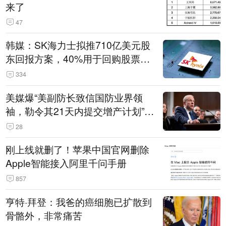
来了
47
韩媒：SK海力士拟推710亿美元股
东回报方案，40%用于回购股票，
相当于美股发行规模
334
美媒爆“美副防长致信国防业界领
袖，勒令其21天内提交增产计划”，
五角大楼回应
28
刚上线就删了！苹果中国官网删除
Apple智能接入阿里千问手册
857
亨特·拜登：我爸的癌细胞已扩散到
骨骼外，非常痛苦