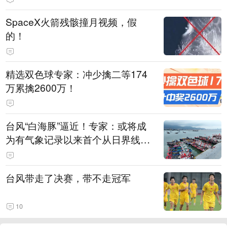
SpaceX火箭残骸撞月视频，假
的！
精选双色球专家：冲少擒二等174
万累擒2600万！
台风“白海豚”逼近！专家：或将成
为有气象记录以来首个从日界线附
近生成、以热带风暴级以上强度登
陆我国的台风
台风带走了决赛，带不走冠军
10