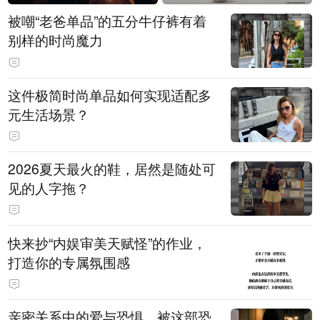
被嘲“老爸单品”的五分牛仔裤有着
别样的时尚魔力
这件极简时尚单品如何实现适配多
元生活场景？
2026夏天最火的鞋，居然是随处可
见的人字拖？
快来抄“内娱审美天赋怪”的作业，
打造你的专属氛围感
亲密关系中的爱与恐惧，被这部恐