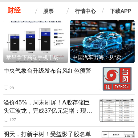
财经
股票
行情中心
下载APP
苹果拿下高端手机市场65%的份额：iPhone 17系列功不可没
中国汽车出海：从“卖出去”到“走进去”
中央气象台升级发布台风红色预警
28
溢价45%，周末刷屏！A股存储巨
头江波龙，完成37亿元定增：现价
386.6元，定增价560元
127
明天，打新宇树！受益影子股名单