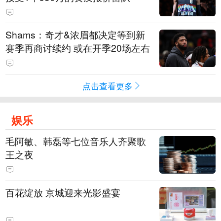
Shams：奇才&浓眉都决定等到新
赛季再商讨续约 或在开季20场左右
点击查看更多
娱乐
毛阿敏、韩磊等七位音乐人齐聚歌
王之夜
百花绽放 京城迎来光影盛宴