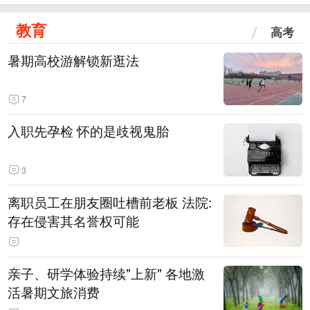
教育
高考
暑期高校游解锁新逛法
7
入职先孕检 怀的是歧视鬼胎
3
离职员工在朋友圈吐槽前老板 法院:
存在侵害其名誉权可能
亲子、研学体验持续"上新" 各地激
活暑期文旅消费