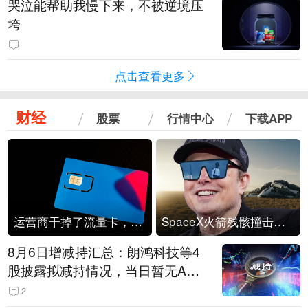
哭泣能帮助我慢下来，不被逆境压
垮
点击查看更多
财经
股票
行情中心
下载APP
运营商干掉了流量卡，他们真的玩不起了
SpaceX火箭残骸撞击月球
8月6日增减持汇总：朗鸿科技等4
股披露拟减持情况，当日暂无A股
公司披露拟增持情况（表）
2