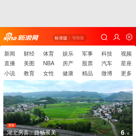
标准版
智能版
新闻
财经
体育
娱乐
军事
科技
视频
直播
美图
NBA
房产
股票
汽车
星座
小说
教育
女性
健康
精品
微博
更多
图集
1
德国：巴特施瓦尔巴赫森林野火
/
6