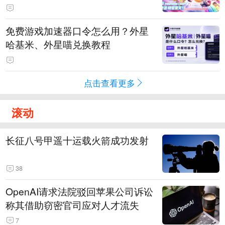
PY 正版3D消除手游《消消奇遇》
惊喜曝光
免费游戏加速器口令怎么用？外星
哈基米、外星喵兑换教程
点击查看更多
滚动
长征八号甲遥十运载火箭成功发射
38
OpenAI请求法院驳回苹果公司诉讼
称其借助窃密官司应对人才流失
7