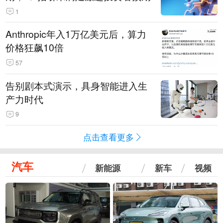
1
Anthropic年入1万亿美元后，算力
价格狂飙10倍
57
告别剧本式演示，具身智能进入生
产力时代
9
点击查看更多
汽车
新能源
新车
视频