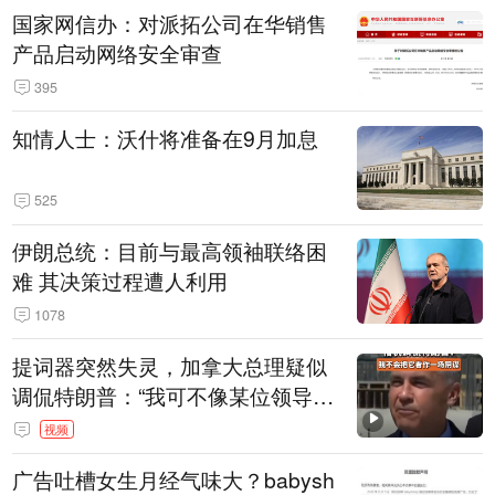
国家网信办：对派拓公司在华销售
产品启动网络安全审查
395
知情人士：沃什将准备在9月加息
525
伊朗总统：目前与最高领袖联络困
难 其决策过程遭人利用
1078
提词器突然失灵，加拿大总理疑似
调侃特朗普：“我可不像某位领导
人，把这当成一场阴谋”，全场哄笑
视频
广告吐槽女生月经气味大？babysh