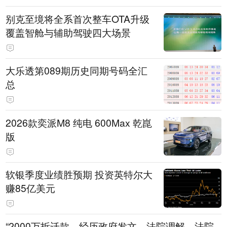
别克至境将全系首次整车OTA升级
覆盖智舱与辅助驾驶四大场景
大乐透第089期历史同期号码全汇
总
2026款奕派M8 纯电 600Max 乾崑
版
软银季度业绩胜预期 投资英特尔大
赚85亿美元
“2000万拆迁款，经历政府发文、法院调解、法院