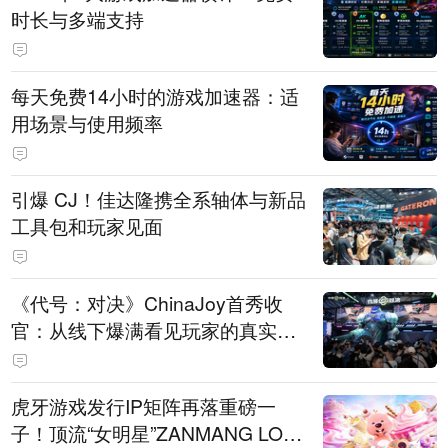
时长与多端支持
每天免费14小时的游戏加速器：适
用场景与使用频率
引爆 CJ！佳达隆携全系轴体与新品
工具包和玩家见面
《代号：对决》ChinaJoy首秀收
官：从线下爆满看见玩家的真实期
待
虎牙游戏发行IP矩阵再落重磅一
子！顶流“女明星”ZANMANG LOO