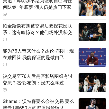
美记：库明加不愿为证明自己与任
何队签1年底薪 湖人仍是热门下家
帕金斯谈布朗被交易后双探花没联
系：这有啥惊讶？他们场外没私交
能为76人带来什么？杰伦·布朗：现
在难回答 我能保证的是做自己
被交易至76人后是否和塔图姆有过
交流？杰伦·布朗：没怎么聊过
Shams：沃特森要么会被交易 要么
接受1年650万的资质报价留队