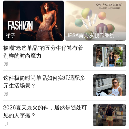
裙子
IPSA茵芙莎 悦己香氛凝露上市
被嘲“老爸单品”的五分牛仔裤有着
别样的时尚魔力
这件极简时尚单品如何实现适配多
元生活场景？
2026夏天最火的鞋，居然是随处可
见的人字拖？