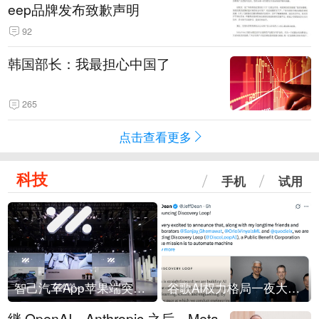
eep品牌发布致歉声明
92
韩国部长：我最担心中国了
265
点击查看更多
科技
手机
试用
智己汽车App苹果端突然“下架”
谷歌AI权力格局一夜大洗牌
继 OpenAI、Anthropic 之后，Meta