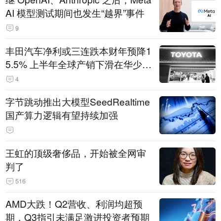
AI 模型测试期间也发生“越界”事件
9
丰田汽车净利或三连跌本财年预降1
5.5% 上半年全球产销下滑在华少卖
14.3万辆
4
字节跳动推出大模型SeedRealtime
国产算力逻辑有望持续加强
王虹的顶级奢侈品，开始被全网审
判了
516
AMD大跌！Q2营收、利润均超预
期，Q3指引未满足激进投资者预期