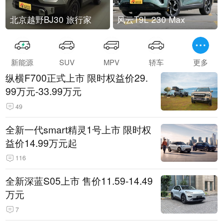
北京越野BJ30 旅行家
风云T9L 230 Max
新能源
SUV
MPV
轿车
更多
纵横F700正式上市 限时权益价29.
99万元-33.99万元
49
全新一代smart精灵1号上市 限时权
益价14.99万元起
116
全新深蓝S05上市 售价11.59-14.49
万元
7