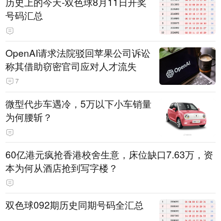
历史上的今天-双色球8月11日开奖
号码汇总
OpenAI请求法院驳回苹果公司诉讼
称其借助窃密官司应对人才流失
7
微型代步车遇冷，5万以下小车销量
为何腰斩？
60亿港元疯抢香港校舍生意，床位缺口7.63万，资
本为何从酒店抢到写字楼？
双色球092期历史同期号码全汇总