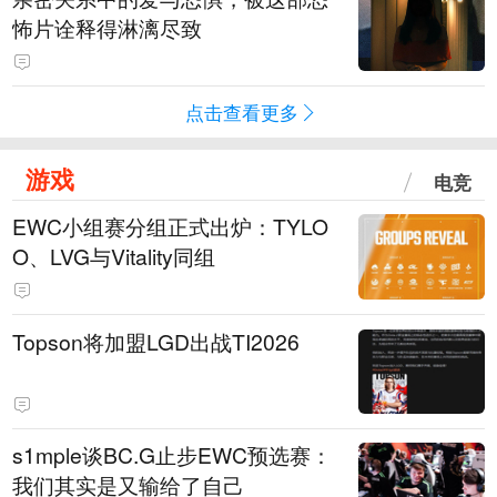
怖片诠释得淋漓尽致
点击查看更多
游戏
电竞
EWC小组赛分组正式出炉：TYLO
O、LVG与Vitality同组
Topson将加盟LGD出战TI2026
s1mple谈BC.G止步EWC预选赛：
我们其实是又输给了自己