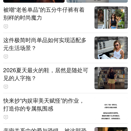
被嘲“老爸单品”的五分牛仔裤有着
别样的时尚魔力
这件极简时尚单品如何实现适配多
元生活场景？
2026夏天最火的鞋，居然是随处可
见的人字拖？
快来抄“内娱审美天赋怪”的作业，
打造你的专属氛围感
亲密关系中的爱与恐惧，被这部恐