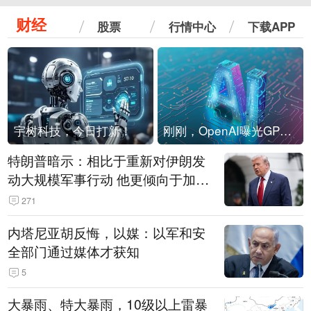
财经
股票
行情中心
下载APP
宇树科技，今日打新！
刚刚，OpenAI曝光GPT-6！传10万亿参数，8月强行发布
特朗普暗示：相比于重新对伊朗发
动大规模军事行动 他更倾向于加大
经济施压
271
内塔尼亚胡反悔，以媒：以军和安
全部门通过媒体才获知
5
大暴雨、特大暴雨，10级以上雷暴