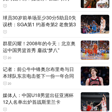
球员30岁前单场至少30分5助且0失
误榜：SGA第1 约基奇第2 老詹第3
群星闪耀！2008年的今天：北京奥
运中国男篮首秀 鏖战“梦八”
20
记者：前公牛中锋奥尔布里奇与日
本球队东京电击签下一份一年合同
20
媒体人：中国U18男篮出征亚洲杯
12人名单出炉首战斯里兰卡