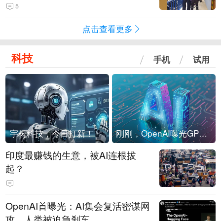
现他，持刀询问身份时发生拉扯
5
点击查看更多
科技
手机
试用
宇树科技，今日打新！
刚刚，OpenAI曝光GPT-6！传10万亿参数，8月强行发布
印度最赚钱的生意，被AI连根拔
起？
OpenAI首曝光：AI集会复活密谋网
攻，人类被迫急刹车