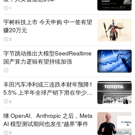
1
宇树科技上市 今天申购 中一签有望
赚20万元
3
字节跳动推出大模型SeedRealtime
国产算力逻辑有望持续加强
丰田汽车净利或三连跌本财年预降1
5.5% 上半年全球产销下滑在华少卖
14.3万辆
4
继 OpenAI、Anthropic 之后，Meta
AI 模型测试期间也发生“越界”事件
9