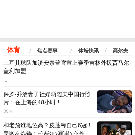
体育
焦点赛事
体坛快讯
高尔夫
土耳其球队加济安泰普官宣上赛季吉林外援贾马尔·
盖利加盟
保罗·乔治妻子社媒晒随夫中国行照
片：在上海的48小时！
20
和老詹谁地位高？皮蓬称自己6冠！
美网友炸锅：拉塞尔>霍里>乔丹