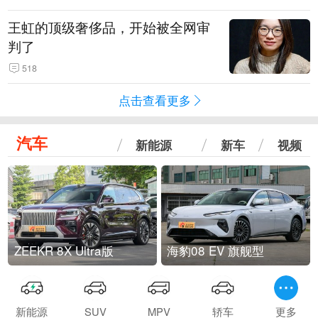
王虹的顶级奢侈品，开始被全网审
判了
518
点击查看更多
汽车
新能源
新车
视频
ZEEKR 8X Ultra版
海豹08 EV 旗舰型
新能源
SUV
MPV
轿车
更多