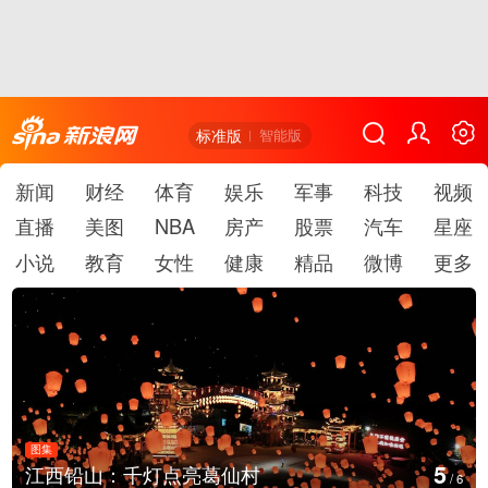
标准版
智能版
新闻
财经
体育
娱乐
军事
科技
视频
直播
美图
NBA
房产
股票
汽车
星座
小说
教育
女性
健康
精品
微博
更多
图集
6
上海：七彩稻田画迎最佳观赏期
/
6