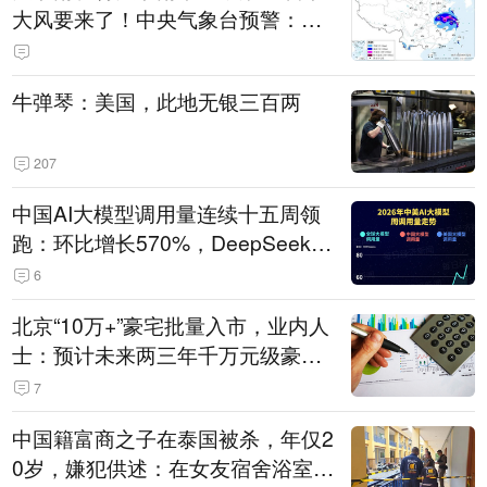
大风要来了！中央气象台预警：今
天到明天，浙江、安徽有特大暴雨
牛弹琴：美国，此地无银三百两
207
中国AI大模型调用量连续十五周领
跑：环比增长570%，DeepSeek-V
4-Flash正式版登顶！MiniMax M
6
3、阶跃星辰Step 3.7 Flash跌出榜
北京“10万+”豪宅批量入市，业内人
单
士：预计未来两三年千万元级豪宅
潜在供应达万套！谁在买单？
7
中国籍富商之子在泰国被杀，年仅2
0岁，嫌犯供述：在女友宿舍浴室发