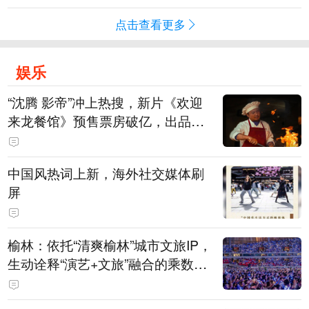
点击查看更多
娱乐
“沈腾 影帝”冲上热搜，新片《欢迎
来龙餐馆》预售票房破亿，出品方
股价大涨！沈腾主演电影票房已破4
15亿元
中国风热词上新，海外社交媒体刷
屏
榆林：依托“清爽榆林”城市文旅IP，
生动诠释“演艺+文旅”融合的乘数效
应