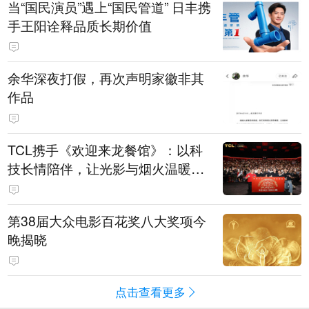
当“国民演员”遇上“国民管道” 日丰携
手王阳诠释品质长期价值
余华深夜打假，再次声明家徽非其
作品
TCL携手《欢迎来龙餐馆》：以科
技长情陪伴，让光影与烟火温暖生
活
第38届大众电影百花奖八大奖项今
晚揭晓
点击查看更多