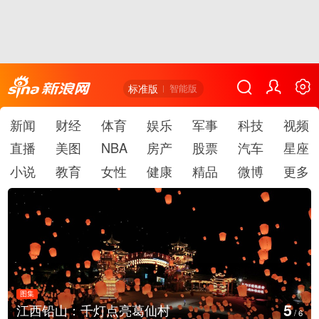
标准版
智能版
新闻
财经
体育
娱乐
军事
科技
视频
直播
美图
NBA
房产
股票
汽车
星座
小说
教育
女性
健康
精品
微博
更多
图集
6
上海：七彩稻田画迎最佳观赏期
/
6