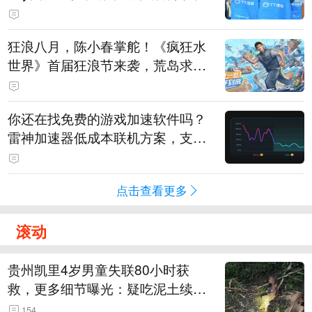
狂浪八月，陈小春掌舵！《疯狂水
世界》首届狂浪节来袭，荒岛求生
直播即将开启
你还在找免费的游戏加速软件吗？
雷神加速器低成本联机方案，支持
免费试用
点击查看更多
滚动
贵州凯里4岁男童失联80小时获
救，更多细节曝光：疑吃泥土续
命，搜救至20米附近错过多找3天
154