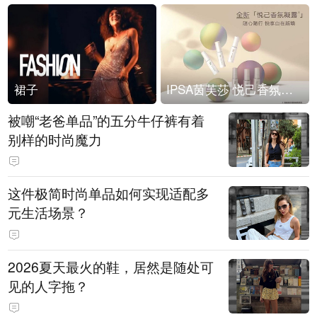
裙子
IPSA茵芙莎 悦己香氛凝露上市
被嘲“老爸单品”的五分牛仔裤有着
别样的时尚魔力
这件极简时尚单品如何实现适配多
元生活场景？
2026夏天最火的鞋，居然是随处可
见的人字拖？