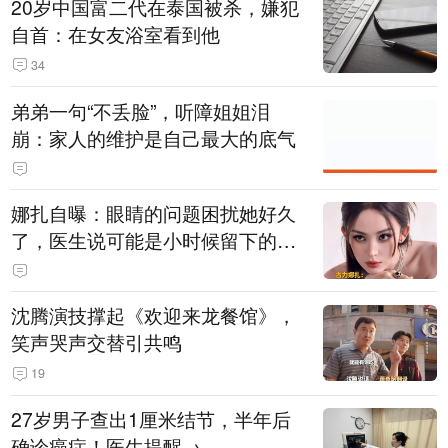
20岁中国富二代在泰国被杀，嫌犯
自首：在女友浴室看到他
34
弟弟一句“不丢脸”，听障姐姐泪
崩：家人的维护是自己最大的底气
娜扎自曝：眼睛的问题困扰她好久
了，医生说可能是小时候留下的病
根
沈腾演技撑起《欢迎来龙餐馆》，
笑声哭声交替引共鸣
19
27岁男子查出1厘米结节，半年后
确诊癌症！医生提醒→