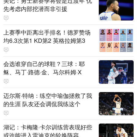
美记：勇士新赛季将会是过渡年 优
先考虑内部挖潜而非引援
上赛季中距离出手排名！德罗赞场
均6.3次第1 KD第2 英格拉姆第3
会选谁穿自己的球鞋？三球：耶
稣、马丁·路德·金、马尔科姆·X
迈尔斯·特纳：练空中瑜伽拯救了我
的生涯 队友还会调侃我练这个
湖记：卡梅隆·卡尔训练营表现好些
或许能进入雷迪克的轮换阵容