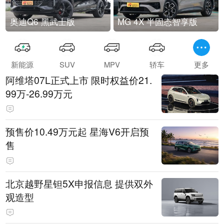
奥迪Q6 黑武士版
MG 4X 半固态智享版
新能源
SUV
MPV
轿车
更多
阿维塔07L正式上市 限时权益价21.
99万-26.99万元
预售价10.49万元起 星海V6开启预
售
北京越野星钽5X申报信息 提供双外
观造型