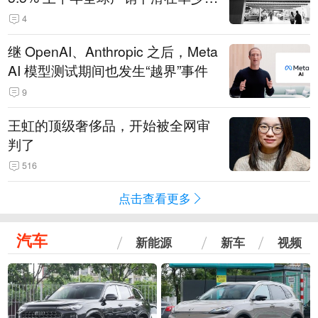
14.3万辆
4
继 OpenAI、Anthropic 之后，Meta
AI 模型测试期间也发生“越界”事件
9
王虹的顶级奢侈品，开始被全网审
判了
516
点击查看更多
汽车
新能源
新车
视频