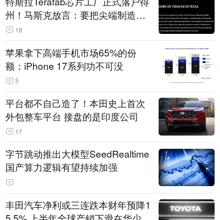
特斯拉Terafab芯片工厂正式落户得
州！马斯克放言：要把尖端制造带
回美国
18
苹果拿下高端手机市场65%的份
额：iPhone 17系列功不可没
5
平台都不自己造了！本田史上首次
外包整车平台 接盘的是印度公司
17
字节跳动推出大模型SeedRealtime
国产算力逻辑有望持续加强
丰田汽车净利或三连跌本财年预降1
5.5% 上半年全球产销下滑在华少卖