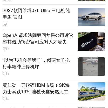
2027款阿维塔07L Ultra 三电机纯
电版 官图
OpenAI请求法院驳回苹果公司诉讼
称其借助窃密官司应对人才流失
7
“以为飞机会等我们”，俄两女子拖
行李箱冲上停机坪
1
黄仁勋一刀砍碎HBM市场！SK海
力士暴跌19% 唯独长鑫安然无恙
21