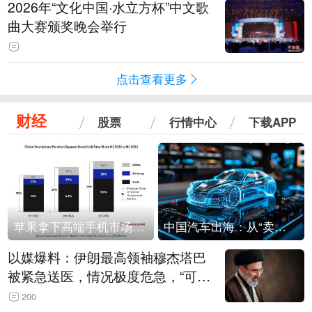
2026年“文化中国·水立方杯”中文歌
曲大赛颁奖晚会举行
点击查看更多
财经
股票
行情中心
下载APP
苹果拿下高端手机市场65%的份额：iPhone 17系列功不可没
中国汽车出海：从“卖出去”到“走进去”
以媒爆料：伊朗最高领袖穆杰塔巴
被紧急送医，情况极度危急，“可能
随时会死去”
200