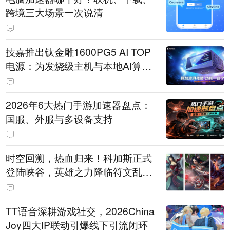
跨境三大场景一次说清
技嘉推出钛金雕1600PG5 AI TOP
电源：为发烧级主机与本地AI算力
打造旗舰供电方案
2026年6大热门手游加速器盘点：
国服、外服与多设备支持
时空回溯，热血归来！科加斯正式
登陆峡谷，英雄之力降临符文乱
斗！
TT语音深耕游戏社交，2026China
Joy四大IP联动引爆线下引流闭环