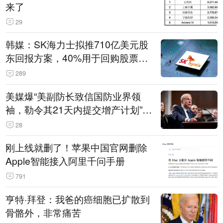
来了
29
韩媒：SK海力士拟推710亿美元股
东回报方案，40%用于回购股票，
相当于美股发行规模
289
美媒爆“美副防长致信国防业界领
袖，勒令其21天内提交增产计划”，
五角大楼回应
28
刚上线就删了！苹果中国官网删除
Apple智能接入阿里千问手册
791
亨特·拜登：我爸的癌细胞已扩散到
骨骼外，非常痛苦