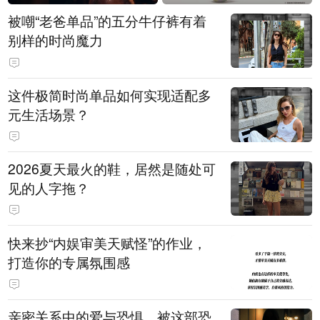
被嘲“老爸单品”的五分牛仔裤有着
别样的时尚魔力
这件极简时尚单品如何实现适配多
元生活场景？
2026夏天最火的鞋，居然是随处可
见的人字拖？
快来抄“内娱审美天赋怪”的作业，
打造你的专属氛围感
亲密关系中的爱与恐惧，被这部恐