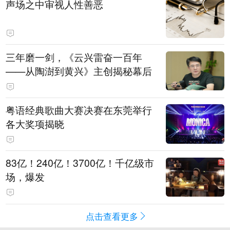
声场之中审视人性善恶
三年磨一剑，《云兴雷奋一百年
——从陶澍到黄兴》主创揭秘幕后
粤语经典歌曲大赛决赛在东莞举行
各大奖项揭晓
83亿！240亿！3700亿！千亿级市
场，爆发
点击查看更多