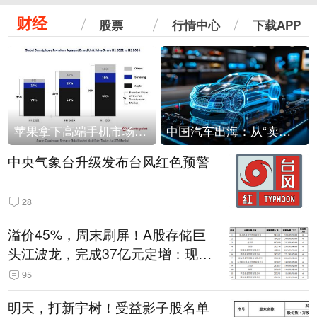
财经
股票
行情中心
下载APP
苹果拿下高端手机市场65%的份额：iPhone 17系列功不可没
中国汽车出海：从“卖出去”到“走进去”
中央气象台升级发布台风红色预警
28
溢价45%，周末刷屏！A股存储巨
头江波龙，完成37亿元定增：现价
386.6元，定增价560元
95
明天，打新宇树！受益影子股名单