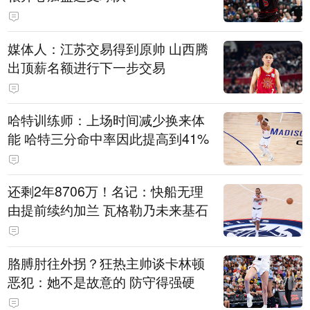
媒体人：江苏交易得到原帅 山西腾
出顶薪名额进行下一步交易
哈特训练师：上场时间减少换来体
能 哈特三分命中率因此提高到41%
还剩2年8706万！名记：快船无理
由提前续约加兰 瓦格勒乃未来基石
胳膊肘往外拐？狂热主帅谈卡林顿
恶犯：她不是故意的 防守得强硬