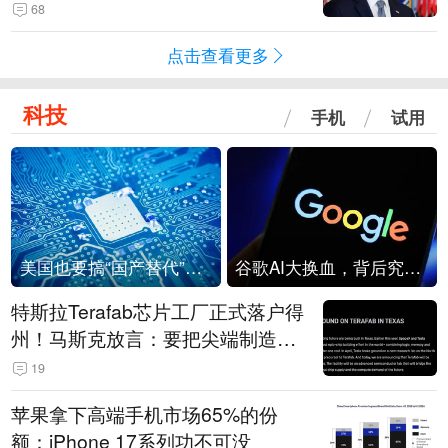
68
点击查看更多
科技
手机
试用
美国也要搞“国产替代”？先算清三笔账
谷歌AI大换血，背后究竟发生了什么？
特斯拉Terafab芯片工厂正式落户得
州！马斯克放言：要把尖端制造带
回美国
19
苹果拿下高端手机市场65%的份
额：iPhone 17系列功不可没