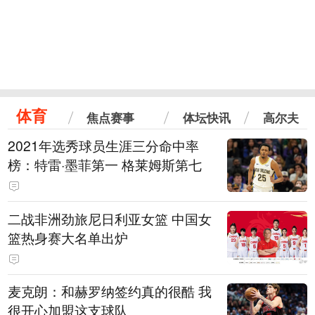
体育
焦点赛事
体坛快讯
高尔夫
2021年选秀球员生涯三分命中率
榜：特雷·墨菲第一 格莱姆斯第七
二战非洲劲旅尼日利亚女篮 中国女
篮热身赛大名单出炉
麦克朗：和赫罗纳签约真的很酷 我
很开心加盟这支球队