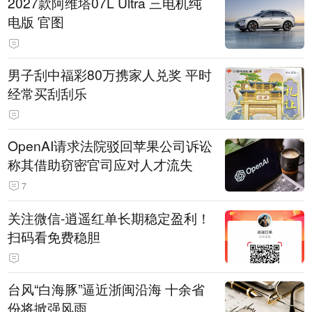
2027款阿维塔07L Ultra 三电机纯
电版 官图
男子刮中福彩80万携家人兑奖 平时
经常买刮刮乐
OpenAI请求法院驳回苹果公司诉讼
称其借助窃密官司应对人才流失
7
关注微信-逍遥红单长期稳定盈利！
扫码看免费稳胆
台风“白海豚”逼近浙闽沿海 十余省
份将掀强风雨