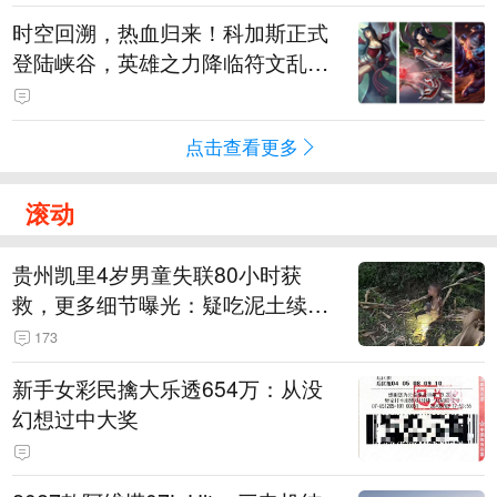
时空回溯，热血归来！科加斯正式
登陆峡谷，英雄之力降临符文乱
斗！
点击查看更多
滚动
贵州凯里4岁男童失联80小时获
救，更多细节曝光：疑吃泥土续
命，搜救至20米附近错过多找3天
173
新手女彩民擒大乐透654万：从没
幻想过中大奖