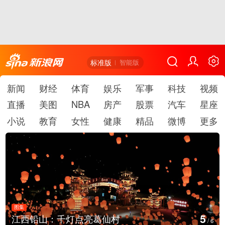
标准版
智能版
新闻
财经
体育
娱乐
军事
科技
视频
直播
美图
NBA
房产
股票
汽车
星座
小说
教育
女性
健康
精品
微博
更多
图集
6
灯点亮葛仙村
上海：七彩稻田画
/
6