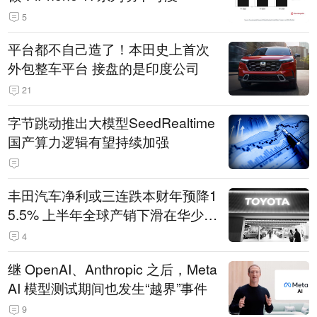
5
平台都不自己造了！本田史上首次
外包整车平台 接盘的是印度公司
21
字节跳动推出大模型SeedRealtime
国产算力逻辑有望持续加强
丰田汽车净利或三连跌本财年预降1
5.5% 上半年全球产销下滑在华少卖
14.3万辆
4
继 OpenAI、Anthropic 之后，Meta
AI 模型测试期间也发生“越界”事件
9