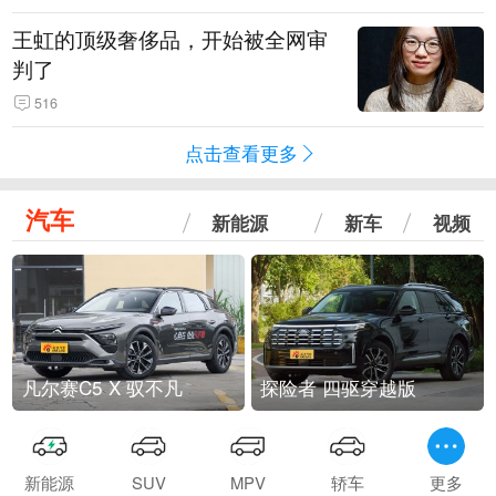
王虹的顶级奢侈品，开始被全网审
判了
516
点击查看更多
汽车
新能源
新车
视频
凡尔赛C5 X 驭不凡
探险者 四驱穿越版
新能源
SUV
MPV
轿车
更多