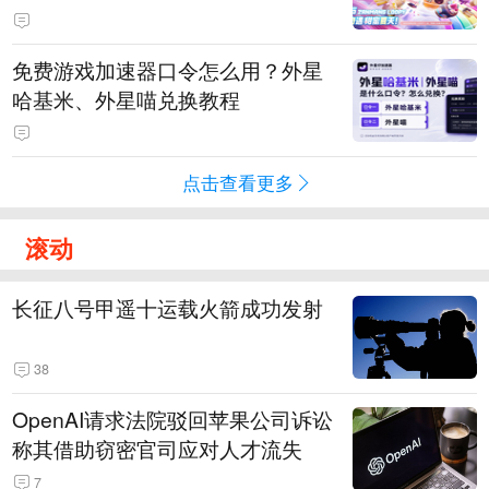
PY 正版3D消除手游《消消奇遇》
惊喜曝光
免费游戏加速器口令怎么用？外星
哈基米、外星喵兑换教程
点击查看更多
滚动
长征八号甲遥十运载火箭成功发射
38
OpenAI请求法院驳回苹果公司诉讼
称其借助窃密官司应对人才流失
7