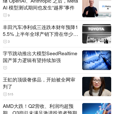
继 OpenAI、Anthropic 之后，Meta
AI 模型测试期间也发生“越界”事件
9
丰田汽车净利或三连跌本财年预降1
5.5% 上半年全球产销下滑在华少卖
14.3万辆
3
字节跳动推出大模型SeedRealtime
国产算力逻辑有望持续加强
王虹的顶级奢侈品，开始被全网审
判了
515
AMD大跌！Q2营收、利润均超预
期，Q3指引未满足激进投资者预期