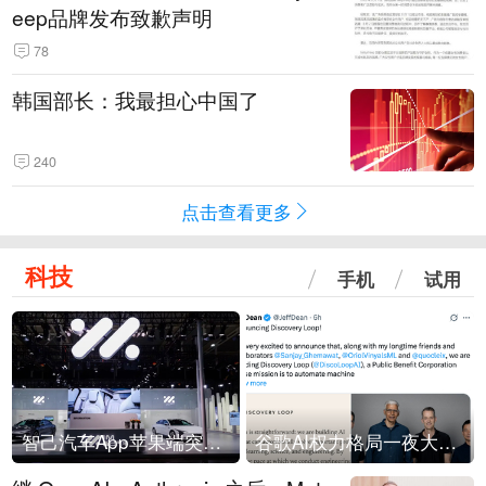
eep品牌发布致歉声明
78
韩国部长：我最担心中国了
240
点击查看更多
科技
手机
试用
智己汽车App苹果端突然“下架”
谷歌AI权力格局一夜大洗牌