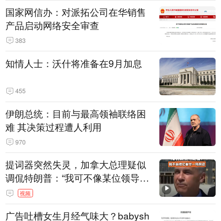
国家网信办：对派拓公司在华销售
产品启动网络安全审查
383
知情人士：沃什将准备在9月加息
455
伊朗总统：目前与最高领袖联络困
难 其决策过程遭人利用
970
提词器突然失灵，加拿大总理疑似
调侃特朗普：“我可不像某位领导
人，把这当成一场阴谋”，全场哄笑
视频
广告吐槽女生月经气味大？babysh