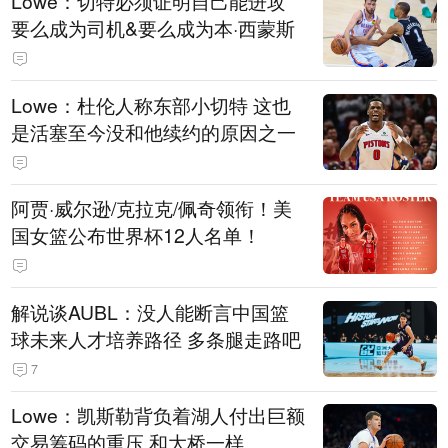
Lowe：切特必须证明自己能进攻
要么成为司机&要么成为本·西蒙斯
Lowe：杜伦人称东部小切特 这也
是活塞至今没和他续约的原因之一
阿贾·威尔逊/克拉克/佩奇领衔！美
国女篮公布世界杯12人名单！
解说谈AUBL：没人能断言中国篮
球未来人才培养路径 多条腿走路吧
7
Lowe：凯斯勒背负着湖人付出巨额
交易筹码的重压 和大桥一样