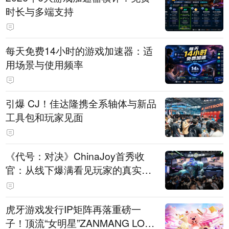
时长与多端支持
每天免费14小时的游戏加速器：适
用场景与使用频率
引爆 CJ！佳达隆携全系轴体与新品
工具包和玩家见面
《代号：对决》ChinaJoy首秀收
官：从线下爆满看见玩家的真实期
待
虎牙游戏发行IP矩阵再落重磅一
子！顶流“女明星”ZANMANG LOO