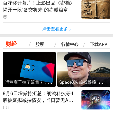
百花奖开幕片！上影出品《密档》
揭开一段“备交将来”的赤诚篇章
点击查看更多
财经
股票
行情中心
下载APP
运营商干掉了流量卡，他们真的玩不起了
SpaceX火箭残骸撞击月球
8月6日增减持汇总：朗鸿科技等4
股披露拟减持情况，当日暂无A股
公司披露拟增持情况（表）
1