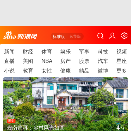
标准版
智能版
新闻
财经
体育
娱乐
军事
科技
视频
直播
美图
NBA
房产
股票
汽车
星座
小说
教育
女性
健康
精品
微博
更多
图集
5
云南普洱：乡村风光如画
/
6