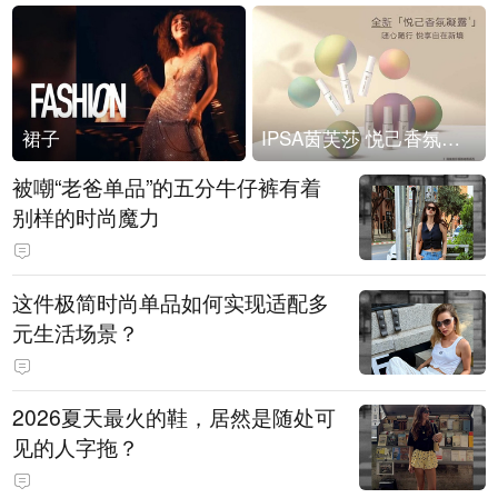
裙子
IPSA茵芙莎 悦己香氛凝露上市
被嘲“老爸单品”的五分牛仔裤有着
别样的时尚魔力
这件极简时尚单品如何实现适配多
元生活场景？
2026夏天最火的鞋，居然是随处可
见的人字拖？