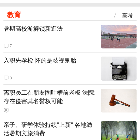
教育
高考
暑期高校游解锁新逛法
7
入职先孕检 怀的是歧视鬼胎
3
离职员工在朋友圈吐槽前老板 法院:
存在侵害其名誉权可能
亲子、研学体验持续"上新" 各地激
活暑期文旅消费