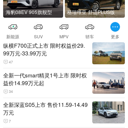
海豹08EV 905旗舰型
格瑞维亚 舒适PLUS版
新能源
SUV
MPV
轿车
更多
纵横F700正式上市 限时权益价29.
99万元-33.99万元
47
全新一代smart精灵1号上市 限时权
益价14.99万元起
34
全新深蓝S05上市 售价11.59-14.49
万元
7