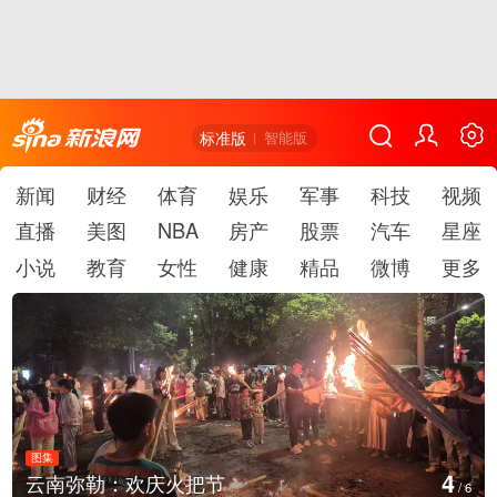
标准版
智能版
新闻
财经
体育
娱乐
军事
科技
视频
直播
美图
NBA
房产
股票
汽车
星座
小说
教育
女性
健康
精品
微博
更多
图集
5
节
江西铅山：千灯点亮葛仙
/
6