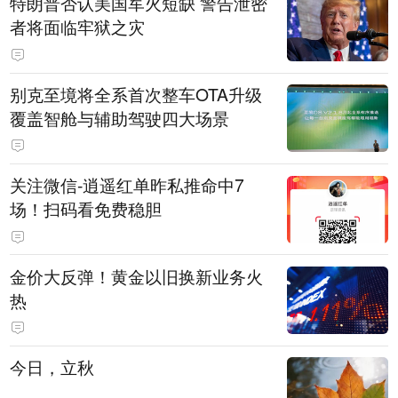
特朗普否认美国军火短缺 警告泄密
者将面临牢狱之灾
别克至境将全系首次整车OTA升级
覆盖智舱与辅助驾驶四大场景
关注微信-逍遥红单昨私推命中7
场！扫码看免费稳胆
金价大反弹！黄金以旧换新业务火
热
今日，立秋