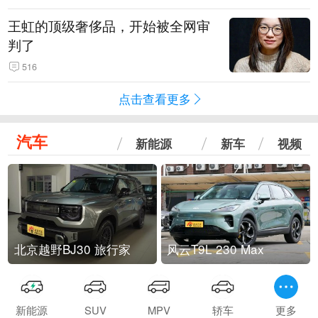
王虹的顶级奢侈品，开始被全网审
判了
516
点击查看更多
汽车
新能源
新车
视频
北京越野BJ30 旅行家
风云T9L 230 Max
新能源
SUV
MPV
轿车
更多