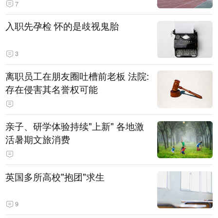
7
入职先孕检 怀的是歧视鬼胎
3
离职员工在朋友圈吐槽前老板 法院:
存在侵害其名誉权可能
亲子、研学体验持续"上新" 各地激
活暑期文旅消费
英国多所高校"抱团"求生
9