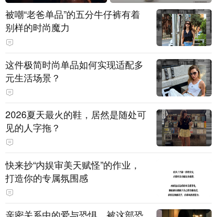
被嘲“老爸单品”的五分牛仔裤有着
别样的时尚魔力
这件极简时尚单品如何实现适配多
元生活场景？
2026夏天最火的鞋，居然是随处可
见的人字拖？
快来抄“内娱审美天赋怪”的作业，
打造你的专属氛围感
亲密关系中的爱与恐惧，被这部恐