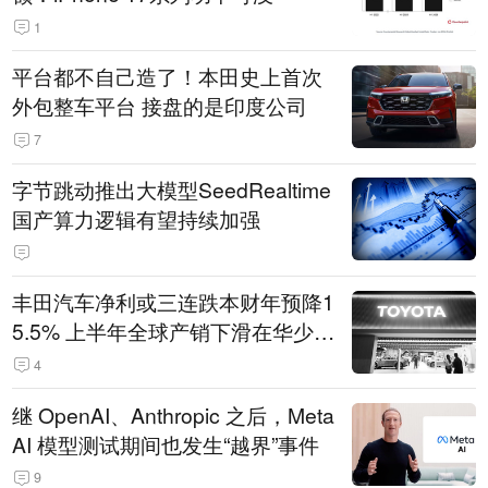
1
平台都不自己造了！本田史上首次
外包整车平台 接盘的是印度公司
7
字节跳动推出大模型SeedRealtime
国产算力逻辑有望持续加强
丰田汽车净利或三连跌本财年预降1
5.5% 上半年全球产销下滑在华少卖
14.3万辆
4
继 OpenAI、Anthropic 之后，Meta
AI 模型测试期间也发生“越界”事件
9