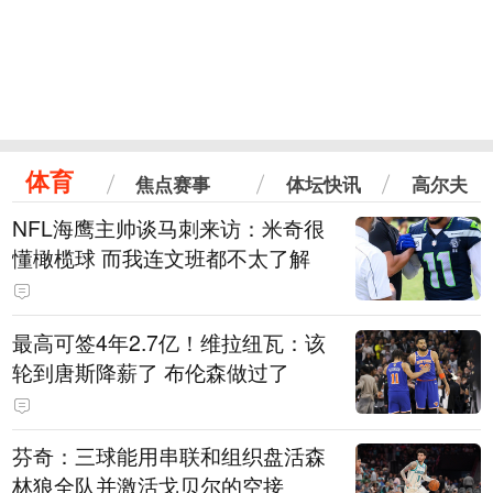
体育
焦点赛事
体坛快讯
高尔夫
NFL海鹰主帅谈马刺来访：米奇很
懂橄榄球 而我连文班都不太了解
最高可签4年2.7亿！维拉纽瓦：该
轮到唐斯降薪了 布伦森做过了
芬奇：三球能用串联和组织盘活森
林狼全队并激活戈贝尔的空接