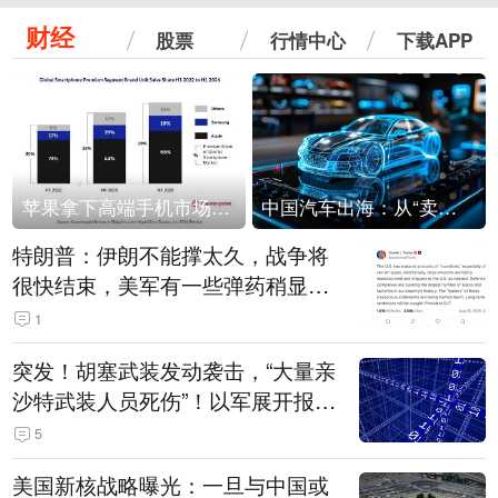
财经
股票
行情中心
下载APP
苹果拿下高端手机市场65%的份额：iPhone 17系列功不可没
中国汽车出海：从“卖出去”到“走进去”
特朗普：伊朗不能撑太久，战争将
很快结束，美军有一些弹药稍显紧
张！伊朗公布拟议的海峡管理文本
1
突发！胡塞武装发动袭击，“大量亲
沙特武装人员死伤”！以军展开报复
性空袭
5
美国新核战略曝光：一旦与中国或