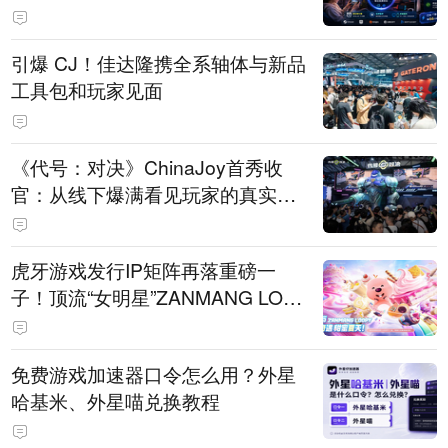
引爆 CJ！佳达隆携全系轴体与新品
工具包和玩家见面
《代号：对决》ChinaJoy首秀收
官：从线下爆满看见玩家的真实期
待
虎牙游戏发行IP矩阵再落重磅一
子！顶流“女明星”ZANMANG LOO
PY 正版3D消除手游《消消奇遇》
惊喜曝光
免费游戏加速器口令怎么用？外星
哈基米、外星喵兑换教程