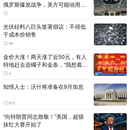
俄罗斯爆发战争，美方可能动用战
术核武器
光伏硅料八巨头签署倡议：不得低
于成本价销售
94
金价大涨！两天涨了近50元，有人
特地赶去选镯子和金条，“我想着买
起来可以保值，小批量进一些货”
4
知情人士：沃什将准备在9月加息
872
“向特朗普同志致敬！”美国，超级
抹红大赛开始了