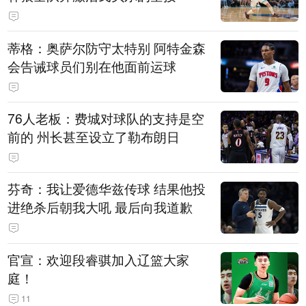
蒂格：奥萨尔防守太特别 阿特金森
会告诫球员们别在他面前运球
76人老板：费城对球队的支持是空
前的 州长甚至设立了勒布朗日
芬奇：我让爱德华兹传球 结果他投
进绝杀后朝我大吼 最后向我道歉
官宣：欢迎段睿骐加入辽篮大家
庭！
11