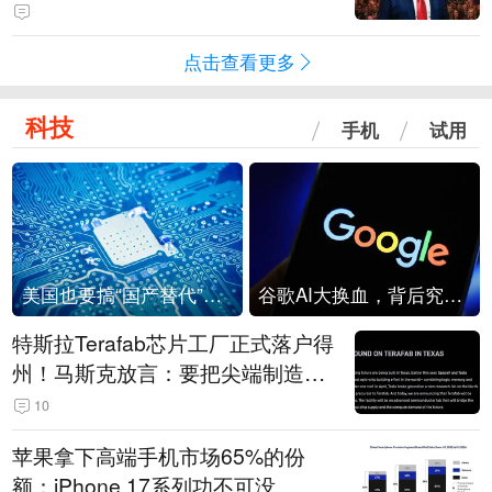
点击查看更多
科技
手机
试用
美国也要搞“国产替代”？先算清三笔账
谷歌AI大换血，背后究竟发生了什么？
特斯拉Terafab芯片工厂正式落户得
州！马斯克放言：要把尖端制造带
回美国
10
苹果拿下高端手机市场65%的份
额：iPhone 17系列功不可没