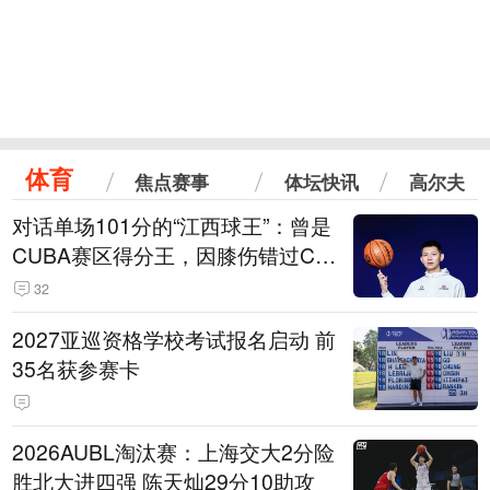
体育
焦点赛事
体坛快讯
高尔夫
对话单场101分的“江西球王”：曾是
CUBA赛区得分王，因膝伤错过CB
A选秀
32
2027亚巡资格学校考试报名启动 前
35名获参赛卡
2026AUBL淘汰赛：上海交大2分险
胜北大进四强 陈天灿29分10助攻