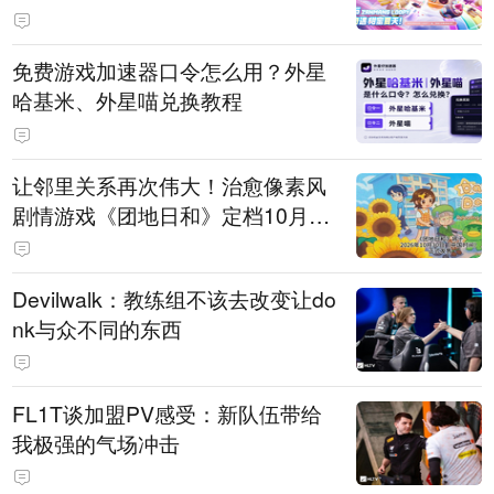
PY 正版3D消除手游《消消奇遇》
惊喜曝光
免费游戏加速器口令怎么用？外星
哈基米、外星喵兑换教程
让邻里关系再次伟大！治愈像素风
剧情游戏《团地日和》定档10月30
日发售
Devilwalk：教练组不该去改变让do
nk与众不同的东西
FL1T谈加盟PV感受：新队伍带给
我极强的气场冲击