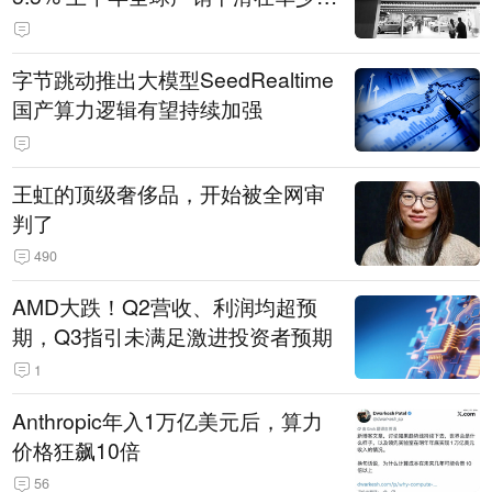
14.3万辆
字节跳动推出大模型SeedRealtime
国产算力逻辑有望持续加强
王虹的顶级奢侈品，开始被全网审
判了
490
AMD大跌！Q2营收、利润均超预
期，Q3指引未满足激进投资者预期
1
Anthropic年入1万亿美元后，算力
价格狂飙10倍
56