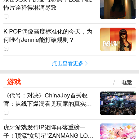
怖片诠释得淋漓尽致
K-POP偶像高度标准化的今天，为
何唯有Jennie能打破规则？
点击查看更多
游戏
电竞
《代号：对决》ChinaJoy首秀收
官：从线下爆满看见玩家的真实期
待
虎牙游戏发行IP矩阵再落重磅一
子！顶流“女明星”ZANMANG LOO