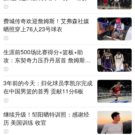
费城传奇欢迎詹姆斯！艾弗森社媒
晒照穿上76人23号球衣
生涯前500场比赛得分+篮板+助
攻：东契奇力压乔丹居首 詹姆斯第
六
3年前的今天：归化球员李凯尔完成
在中国男篮的首秀 贡献11分6板
继续升级！邹阳晒特训照：感谢经
历 美国训练 收官