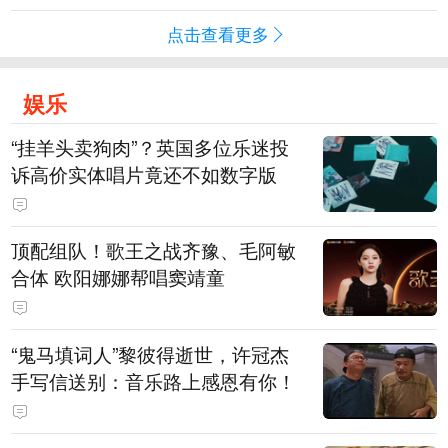
点击查看更多
娱乐
“挂羊头卖狗肉”？英国多位乐迷投
诉高价实体唱片竟还不如数字版
顶配组队！歌王之战齐豫、毛阿敏
合体 欧阳娜娜帮唱窦靖童
“鬼马填词人”黎彼得逝世，许冠杰
手写信送别：音乐路上感恩有你！