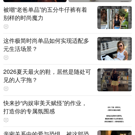
被嘲“老爸单品”的五分牛仔裤有着
别样的时尚魔力
这件极简时尚单品如何实现适配多
元生活场景？
2026夏天最火的鞋，居然是随处可
见的人字拖？
快来抄“内娱审美天赋怪”的作业，
打造你的专属氛围感
亲密关系中的爱与恐惧，被这部恐