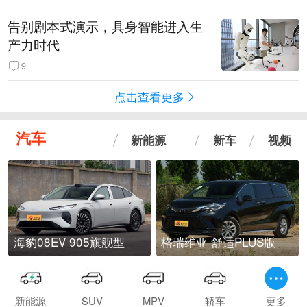
告别剧本式演示，具身智能进入生
产力时代
9
点击查看更多
汽车
新能源
新车
视频
海豹08EV 905旗舰型
格瑞维亚 舒适PLUS版
新能源
SUV
MPV
轿车
更多