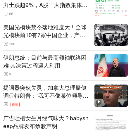
力士跌超9%，A股三大指数集体低
开
68
美国光模块禁令落地难度大！全球
光模块前10有7家中国企业，产业
界人士：想“脱钩”并不容易
130
伊朗总统：目前与最高领袖联络困
难 其决策过程遭人利用
9
提词器突然失灵，加拿大总理疑似
调侃特朗普：“我可不像某位领导
人，把这当成一场阴谋”，全场哄笑
视频
广告吐槽女生月经气味大？babysh
eep品牌发布致歉声明