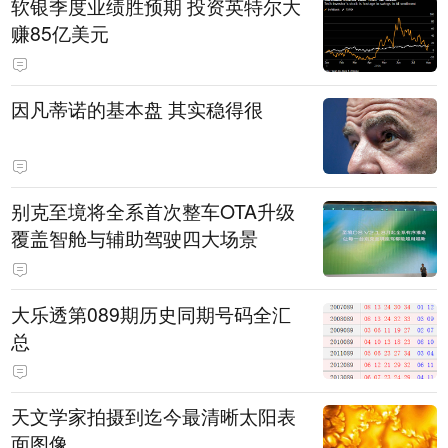
软银季度业绩胜预期 投资英特尔大
赚85亿美元
因凡蒂诺的基本盘 其实稳得很
别克至境将全系首次整车OTA升级
覆盖智舱与辅助驾驶四大场景
大乐透第089期历史同期号码全汇
总
天文学家拍摄到迄今最清晰太阳表
面图像