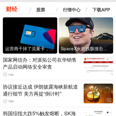
财经
股票
行情中心
下载APP
运营商干掉了流量卡，他们真的玩不起了
SpaceX火箭残骸撞击月球
国家网信办：对派拓公司在华销售
产品启动网络安全审查
144
协议接近达成 伊朗披露海峡新航道
通行细节 美方再提“倒计时”
169
韩国综指大跌5%触发熔断，SK海