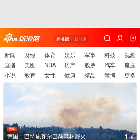
标准版
智能版
新闻
财经
体育
娱乐
军事
科技
视频
直播
美图
NBA
房产
股票
汽车
星座
小说
教育
女性
健康
精品
微博
更多
图集
2
乌克兰首都基辅等地传出强烈爆炸声
/
6