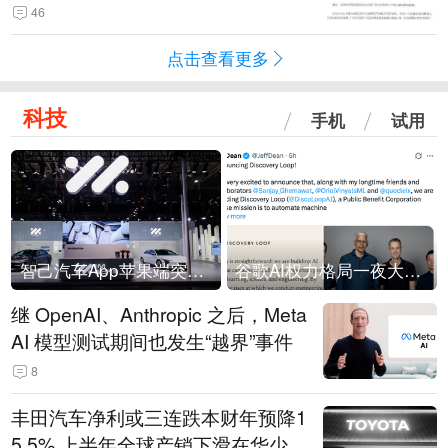
46
点击查看更多
科技
手机
试用
智己汽车App苹果端突然“下架”
谷歌AI权力格局一夜大洗牌
继 OpenAI、Anthropic 之后，Meta
AI 模型测试期间也发生“越界”事件
8
丰田汽车净利或三连跌本财年预降1
5.5% 上半年全球产销下滑在华少卖