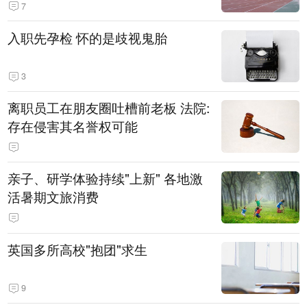
7
入职先孕检 怀的是歧视鬼胎
3
离职员工在朋友圈吐槽前老板 法院:
存在侵害其名誉权可能
亲子、研学体验持续"上新" 各地激
活暑期文旅消费
英国多所高校"抱团"求生
9