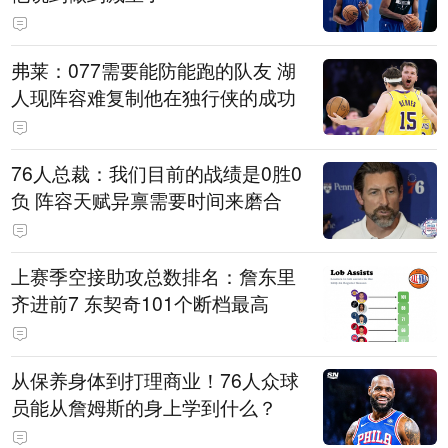
弗莱：077需要能防能跑的队友 湖
人现阵容难复制他在独行侠的成功
76人总裁：我们目前的战绩是0胜0
负 阵容天赋异禀需要时间来磨合
上赛季空接助攻总数排名：詹东里
齐进前7 东契奇101个断档最高
从保养身体到打理商业！76人众球
员能从詹姆斯的身上学到什么？