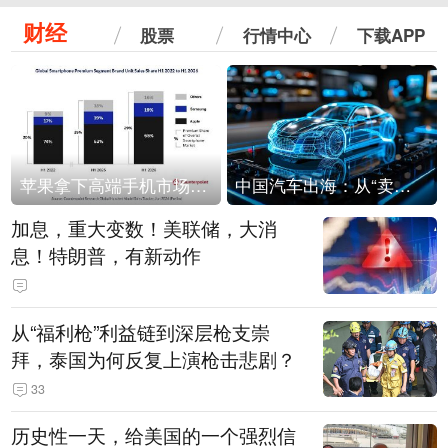
财经
股票
行情中心
下载APP
苹果拿下高端手机市场65%的份额：iPhone 17系列功不可没
中国汽车出海：从“卖出去”到“走进去”
加息，重大变数！美联储，大消
息！特朗普，有新动作
从“福利枪”利益链到深层枪支崇
拜，泰国为何反复上演枪击悲剧？
33
历史性一天，给美国的一个强烈信