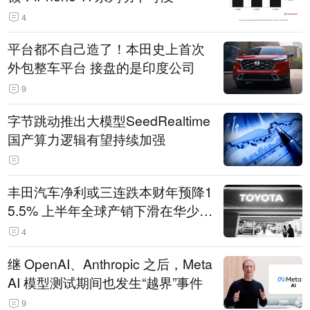
4
平台都不自己造了！本田史上首次
外包整车平台 接盘的是印度公司
9
字节跳动推出大模型SeedRealtime
国产算力逻辑有望持续加强
丰田汽车净利或三连跌本财年预降1
5.5% 上半年全球产销下滑在华少卖
14.3万辆
4
继 OpenAI、Anthropic 之后，Meta
AI 模型测试期间也发生“越界”事件
9