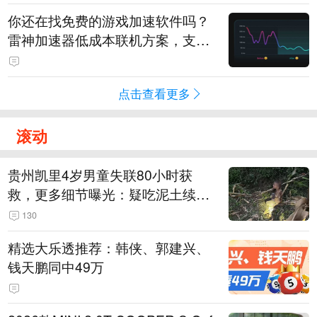
你还在找免费的游戏加速软件吗？
雷神加速器低成本联机方案，支持
免费试用
点击查看更多
滚动
贵州凯里4岁男童失联80小时获
救，更多细节曝光：疑吃泥土续
命，搜救至20米附近错过多找3天
130
精选大乐透推荐：韩侠、郭建兴、
钱天鹏同中49万