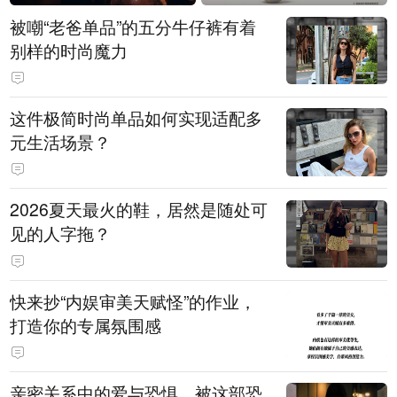
被嘲“老爸单品”的五分牛仔裤有着
别样的时尚魔力
这件极简时尚单品如何实现适配多
元生活场景？
2026夏天最火的鞋，居然是随处可
见的人字拖？
快来抄“内娱审美天赋怪”的作业，
打造你的专属氛围感
亲密关系中的爱与恐惧，被这部恐