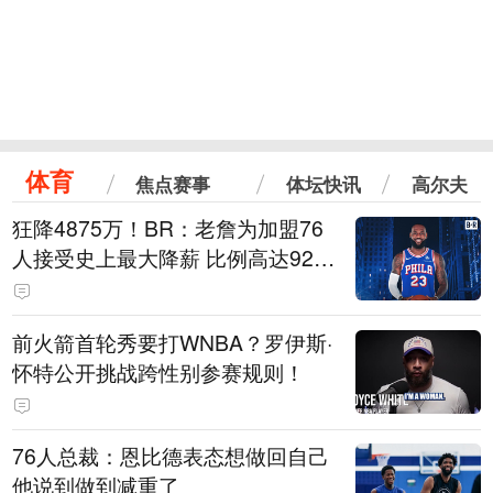
体育
焦点赛事
体坛快讯
高尔夫
狂降4875万！BR：老詹为加盟76
人接受史上最大降薪 比例高达92.
6%
前火箭首轮秀要打WNBA？罗伊斯·
怀特公开挑战跨性别参赛规则！
76人总裁：恩比德表态想做回自己
他说到做到减重了