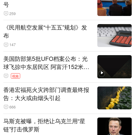
号
259
《民用航空发展“十五五”规划》发
布
147
美国防部第5批UFO档案公布：光
球飞掠中东居民区 阿富汗152米三
角形遮蔽星光
视频
香港宏福苑火灾跨部门调查最终报
告：大火或由烟头引起
666
马斯克被曝，拒绝让乌克兰用“星
链”打击俄罗斯