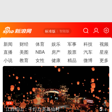
标准版
智能版
新闻
财经
体育
娱乐
军事
科技
视频
直播
美图
NBA
房产
股票
汽车
星座
小说
教育
女性
健康
精品
微博
更多
图集
6
上海：七彩稻田画迎最佳观赏期
/
6