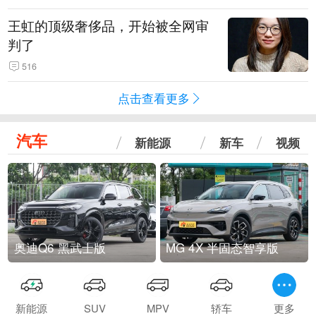
王虹的顶级奢侈品，开始被全网审
判了
516
点击查看更多
汽车
新能源
新车
视频
奥迪Q6 黑武士版
MG 4X 半固态智享版
新能源
SUV
MPV
轿车
更多