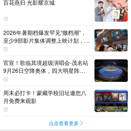
百花燕归 光影耀京城
2026年暑期档爆发罕见“撤档潮”，
至少9部影片集体调整上映计划，影
评人直言不看好：凭啥认为换个时
间就能大卖？
官宣！歌临其境超级演唱会-茂名站
9月26日空降奥体，四大明星阵容
重磅揭晓
周末必打卡！蒙藏学校旧址邀您八
月免费来观影
点击查看更多