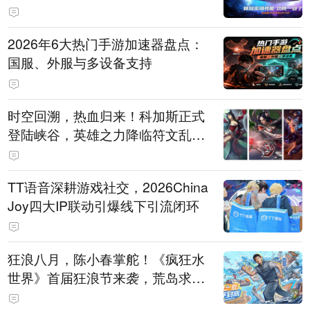
打造旗舰供电方案
2026年6大热门手游加速器盘点：
国服、外服与多设备支持
时空回溯，热血归来！科加斯正式
登陆峡谷，英雄之力降临符文乱
斗！
TT语音深耕游戏社交，2026China
Joy四大IP联动引爆线下引流闭环
狂浪八月，陈小春掌舵！《疯狂水
世界》首届狂浪节来袭，荒岛求生
直播即将开启