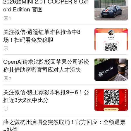
2026款MINI 2.0T COOPER S Oxf
ord Edition 官图
1
关注微信-逍遥红单昨私推命中8
场！扫码看免费稳胆
OpenAI请求法院驳回苹果公司诉讼
称其借助窃密官司应对人才流失
7
关注微信-狼王荐彩昨私推9中6！公
推近3天2次中比分
薛之谦杭州演唱会突然取消！官方回应：全额退票
+补偿