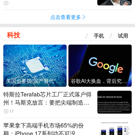
点击查看更多
科技
手机
试用
美国也要搞“国产替代”？先算清三笔账
谷歌AI大换血，背后究竟发生了什么？
特斯拉Terafab芯片工厂正式落户得
州！马斯克放言：要把尖端制造带
回美国
17
苹果拿下高端手机市场65%的份
额：iPhone 17系列功不可没