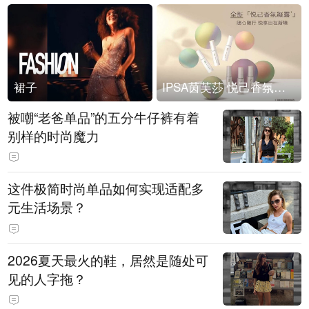
裙子
IPSA茵芙莎 悦己香氛凝露上市
被嘲“老爸单品”的五分牛仔裤有着
别样的时尚魔力
这件极简时尚单品如何实现适配多
元生活场景？
2026夏天最火的鞋，居然是随处可
见的人字拖？