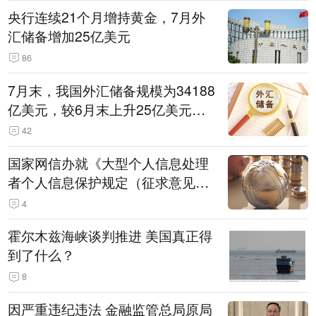
央行连续21个月增持黄金，7月外
汇储备增加25亿美元
86
7月末，我国外汇储备规模为34188
亿美元，较6月末上升25亿美元，
升幅为0.07%
42
国家网信办就《大型个人信息处理
者个人信息保护规定（征求意见
稿）》公开征求意见
4
霍尔木兹海峡谈判推进 美国真正得
到了什么？
8
因严重违纪违法 金融监管总局原局