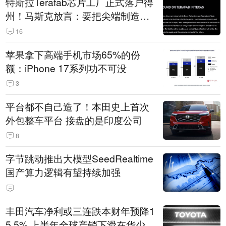
特斯拉Terafab芯片工厂正式落户得
州！马斯克放言：要把尖端制造带
回美国
16
苹果拿下高端手机市场65%的份
额：iPhone 17系列功不可没
3
平台都不自己造了！本田史上首次
外包整车平台 接盘的是印度公司
8
字节跳动推出大模型SeedRealtime
国产算力逻辑有望持续加强
丰田汽车净利或三连跌本财年预降1
5.5% 上半年全球产销下滑在华少卖