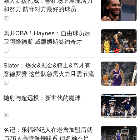
湖人新援扎威：会在场上展现活力
和努力 防守对方最好的球员
离开CBA！Haynes：自由球员后
卫阿隆德斯·威廉姆斯签约奇才
Slater：热火&掘金&骑士&奇才有
意德罗赞 这些队急需火力且需节流
抛射与超远投：新世代的魔球
名记：乐福经纪人在老詹加盟后就
与76人高管保持联系 但名额不足