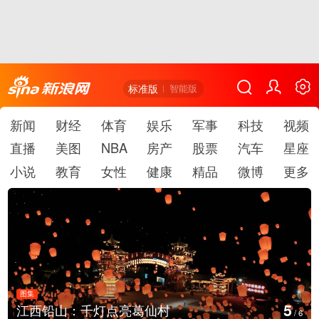
标准版
智能版
新闻
财经
体育
娱乐
军事
科技
视频
直播
美图
NBA
房产
股票
汽车
星座
小说
教育
女性
健康
精品
微博
更多
图集
6
江西铅山：千灯点亮葛仙村
/
6