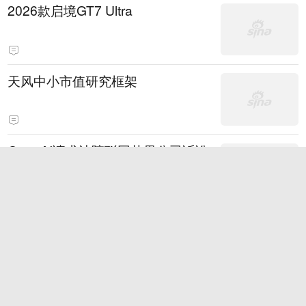
2026款启境GT7 Ultra
天风中小市值研究框架
OpenAI请求法院驳回苹果公司诉讼
称其借助窃密官司应对人才流失
7
身家85亿美元！孙宇晨回应福布斯
排名超王健林家族
76
中国男篮主帅郭士强谈世预赛备