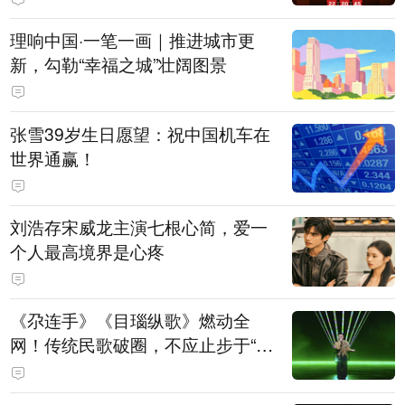
理响中国·一笔一画｜推进城市更
新，勾勒“幸福之城”壮阔图景
张雪39岁生日愿望：祝中国机车在
世界通赢！
刘浩存宋威龙主演七根心简，爱一
个人最高境界是心疼
《尕连手》《目瑙纵歌》燃动全
网！传统民歌破圈，不应止步于“上
头”