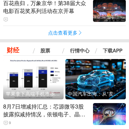
百花燕归，万象京华！第38届大众
电影百花奖系列活动在京开幕
点击查看更多
财经
股票
行情中心
下载APP
苹果拿下高端手机市场65%的份额：iPhone 17系列功不可没
中国汽车出海：从“卖出去”到“走进去”
8月7日增减持汇总：芯源微等3股
披露拟减持情况，依顿电子、晶华
微拟增持（表）
9