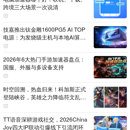
跨境三大场景一次说清
技嘉推出钛金雕1600PG5 AI TOP
电源：为发烧级主机与本地AI算力
打造旗舰供电方案
2026年6大热门手游加速器盘点：
国服、外服与多设备支持
时空回溯，热血归来！科加斯正式
登陆峡谷，英雄之力降临符文乱
斗！
TT语音深耕游戏社交，2026China
Joy四大IP联动引爆线下引流闭环