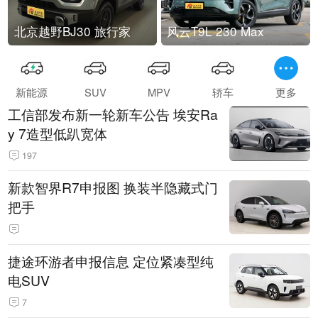
北京越野BJ30 旅行家
风云T9L 230 Max
新能源
SUV
MPV
轿车
更多
工信部发布新一轮新车公告 埃安Ra
y 7造型低趴宽体
197
新款智界R7申报图 换装半隐藏式门
把手
捷途环游者申报信息 定位紧凑型纯
电SUV
7