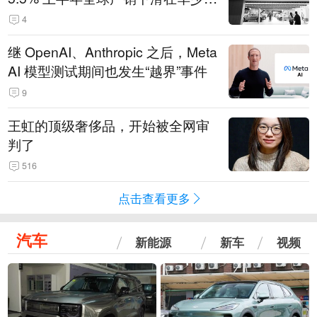
14.3万辆
4
继 OpenAI、Anthropic 之后，Meta
AI 模型测试期间也发生“越界”事件
9
王虹的顶级奢侈品，开始被全网审
判了
516
点击查看更多
汽车
新能源
新车
视频