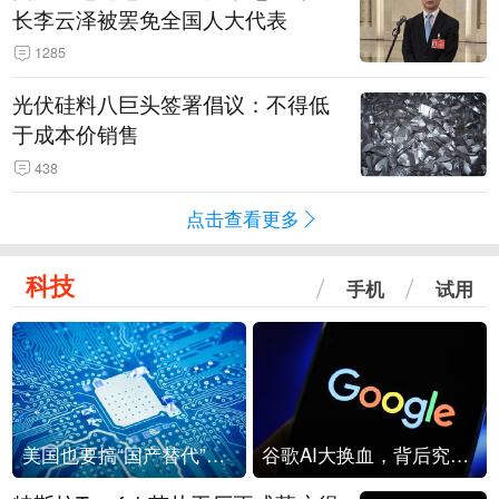
长李云泽被罢免全国人大代表
1285
光伏硅料八巨头签署倡议：不得低
于成本价销售
438
点击查看更多
科技
手机
试用
美国也要搞“国产替代”？先算清三笔账
谷歌AI大换血，背后究竟发生了什么？