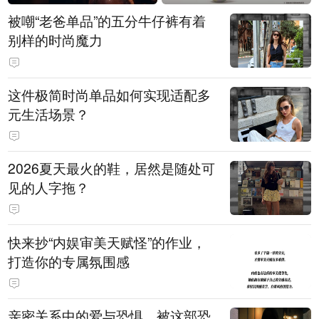
被嘲“老爸单品”的五分牛仔裤有着
别样的时尚魔力
这件极简时尚单品如何实现适配多
元生活场景？
2026夏天最火的鞋，居然是随处可
见的人字拖？
快来抄“内娱审美天赋怪”的作业，
打造你的专属氛围感
亲密关系中的爱与恐惧，被这部恐