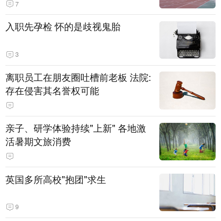
7
入职先孕检 怀的是歧视鬼胎
3
离职员工在朋友圈吐槽前老板 法院:
存在侵害其名誉权可能
亲子、研学体验持续"上新" 各地激
活暑期文旅消费
英国多所高校"抱团"求生
9