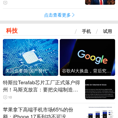
点击查看更多
科技
手机
试用
美国也要搞“国产替代”？先算清三笔账
谷歌AI大换血，背后究竟发生了什么？
特斯拉Terafab芯片工厂正式落户得
州！马斯克放言：要把尖端制造带
回美国
10
苹果拿下高端手机市场65%的份
额：iPhone 17系列功不可没