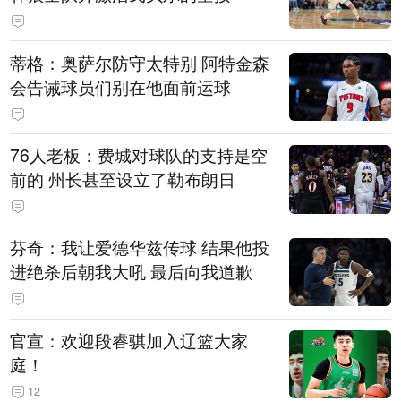
蒂格：奥萨尔防守太特别 阿特金森
会告诫球员们别在他面前运球
76人老板：费城对球队的支持是空
前的 州长甚至设立了勒布朗日
芬奇：我让爱德华兹传球 结果他投
进绝杀后朝我大吼 最后向我道歉
官宣：欢迎段睿骐加入辽篮大家
庭！
12