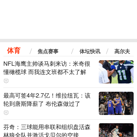
体育
焦点赛事
体坛快讯
高尔夫
NFL海鹰主帅谈马刺来访：米奇很
懂橄榄球 而我连文班都不太了解
最高可签4年2.7亿！维拉纽瓦：该
轮到唐斯降薪了 布伦森做过了
芬奇：三球能用串联和组织盘活森
林狼全队并激活戈贝尔的空接