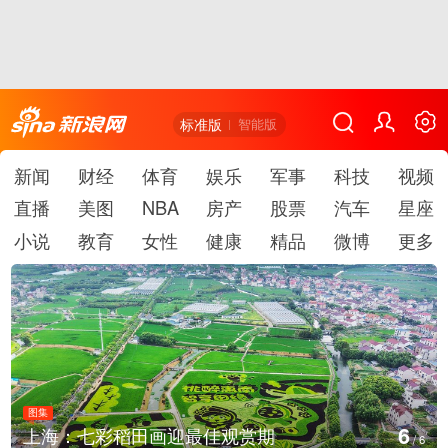
标准版
智能版
新闻
财经
体育
娱乐
军事
科技
视频
直播
美图
NBA
房产
股票
汽车
星座
小说
教育
女性
健康
精品
微博
更多
图集
1
厄瓜多尔总统诺沃亚会见阿根廷总统米莱
/
6