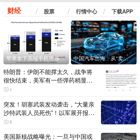
财经
股票
行情中心
下载APP
苹果拿下高端手机市场65%的份额：iPhone 17系列功不可没
中国汽车出海：从“卖出去”到“走进去”
特朗普：伊朗不能撑太久，战争将
很快结束，美军有一些弹药稍显紧
张！伊朗公布拟议的海峡管理文本
1
突发！胡塞武装发动袭击，“大量亲
沙特武装人员死伤”！以军展开报复
性空袭
5
美国新核战略曝光：一旦与中国或