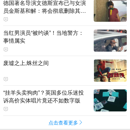
德国著名导演文德斯宣布已与女演
员金斯基和解：将会彻底删除其上
身裸露的画面
当红男演员“被约谈”！当地警方：
事情属实
废墟之上,蛛丝之间
“挂羊头卖狗肉”？英国多位乐迷投
诉高价实体唱片竟还不如数字版
点击查看更多