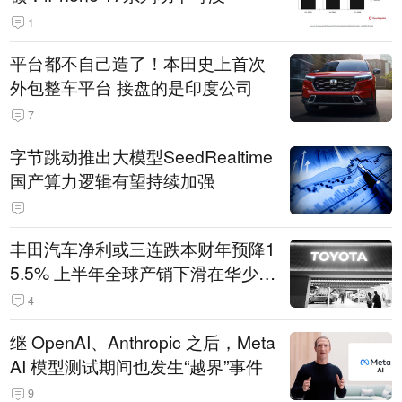
1
平台都不自己造了！本田史上首次
外包整车平台 接盘的是印度公司
7
字节跳动推出大模型SeedRealtime
国产算力逻辑有望持续加强
丰田汽车净利或三连跌本财年预降1
5.5% 上半年全球产销下滑在华少卖
14.3万辆
4
继 OpenAI、Anthropic 之后，Meta
AI 模型测试期间也发生“越界”事件
9