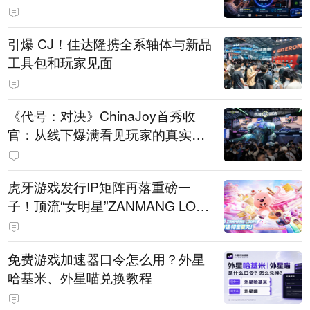
引爆 CJ！佳达隆携全系轴体与新品
工具包和玩家见面
《代号：对决》ChinaJoy首秀收
官：从线下爆满看见玩家的真实期
待
虎牙游戏发行IP矩阵再落重磅一
子！顶流“女明星”ZANMANG LOO
PY 正版3D消除手游《消消奇遇》
惊喜曝光
免费游戏加速器口令怎么用？外星
哈基米、外星喵兑换教程