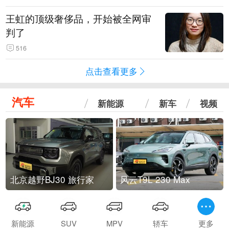
王虹的顶级奢侈品，开始被全网审
判了
516
点击查看更多
汽车
新能源
新车
视频
北京越野BJ30 旅行家
风云T9L 230 Max
新能源
SUV
MPV
轿车
更多