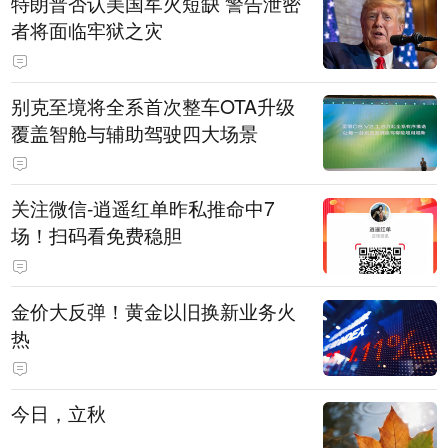
特朗普否认美国军火短缺 警告泄密
者将面临牢狱之灾
别克至境将全系首次整车OTA升级
覆盖智舱与辅助驾驶四大场景
关注微信-逍遥红单昨私推命中7
场！扫码看免费稳胆
金价大反弹！黄金以旧换新业务火
热
今日，立秋