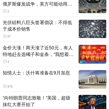
俄罗斯爆发战争，美方可能动用战
术核武器
2
光伏硅料八巨头签署倡议：不得低
于成本价销售
97
金价大涨！两天涨了近50元，有人
特地赶去选镯子和金条，“我想着买
起来可以保值，小批量进一些货”
4
知情人士：沃什将准备在9月加息
876
“向特朗普同志致敬！”美国，超级
抹红大赛开始了