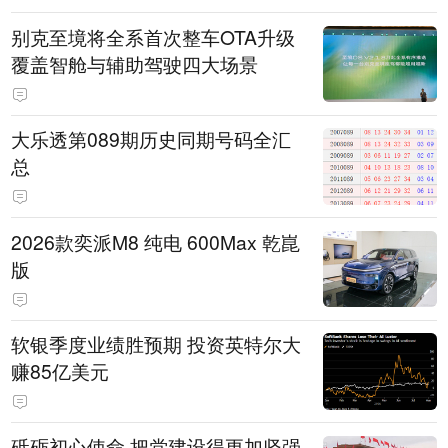
别克至境将全系首次整车OTA升级
覆盖智舱与辅助驾驶四大场景
大乐透第089期历史同期号码全汇
总
2026款奕派M8 纯电 600Max 乾崑
版
软银季度业绩胜预期 投资英特尔大
赚85亿美元
砥砺初心使命 把党建设得更加坚强