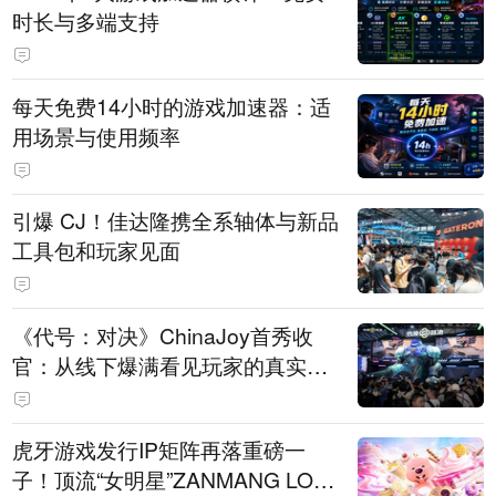
时长与多端支持
每天免费14小时的游戏加速器：适
用场景与使用频率
引爆 CJ！佳达隆携全系轴体与新品
工具包和玩家见面
《代号：对决》ChinaJoy首秀收
官：从线下爆满看见玩家的真实期
待
虎牙游戏发行IP矩阵再落重磅一
子！顶流“女明星”ZANMANG LOO