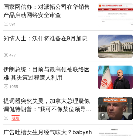
国家网信办：对派拓公司在华销售
产品启动网络安全审查
391
知情人士：沃什将准备在9月加息
477
伊朗总统：目前与最高领袖联络困
难 其决策过程遭人利用
1055
提词器突然失灵，加拿大总理疑似
调侃特朗普：“我可不像某位领导
人，把这当成一场阴谋”，全场哄笑
视频
广告吐槽女生月经气味大？babysh