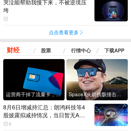
哭泣能帮助我慢下来，不被逆境压
垮
点击查看更多
财经
股票
行情中心
下载APP
运营商干掉了流量卡，他们真的玩不起了
SpaceX火箭残骸撞击月球
8月6日增减持汇总：朗鸿科技等4
股披露拟减持情况，当日暂无A股
公司披露拟增持情况（表）
2