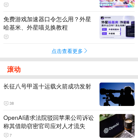
PY 正版3D消除手游《消消奇遇》
惊喜曝光
免费游戏加速器口令怎么用？外星
哈基米、外星喵兑换教程
点击查看更多
滚动
长征八号甲遥十运载火箭成功发射
38
OpenAI请求法院驳回苹果公司诉讼
称其借助窃密官司应对人才流失
7