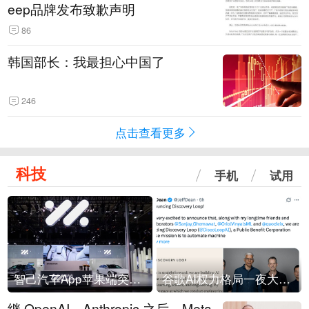
eep品牌发布致歉声明
86
韩国部长：我最担心中国了
246
点击查看更多
科技
手机
试用
智己汽车App苹果端突然“下架”
谷歌AI权力格局一夜大洗牌
继 OpenAI、Anthropic 之后，Meta