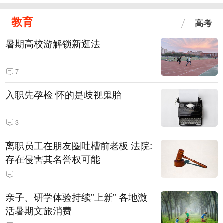
教育
高考
暑期高校游解锁新逛法
7
入职先孕检 怀的是歧视鬼胎
3
离职员工在朋友圈吐槽前老板 法院:
存在侵害其名誉权可能
亲子、研学体验持续"上新" 各地激
活暑期文旅消费