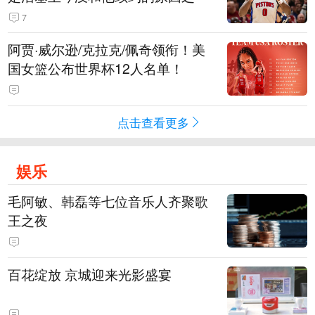
7
阿贾·威尔逊/克拉克/佩奇领衔！美
国女篮公布世界杯12人名单！
点击查看更多
娱乐
毛阿敏、韩磊等七位音乐人齐聚歌
王之夜
百花绽放 京城迎来光影盛宴