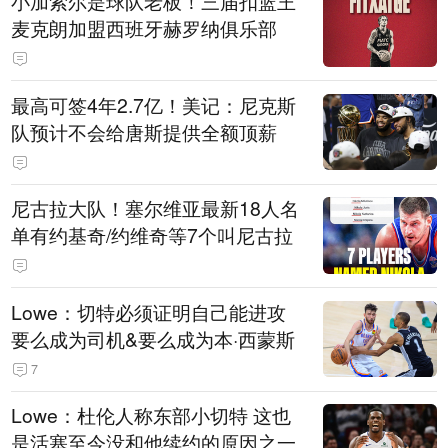
小加索尔是球队老板！三届扣篮王
麦克朗加盟西班牙赫罗纳俱乐部
最高可签4年2.7亿！美记：尼克斯
队预计不会给唐斯提供全额顶薪
尼古拉大队！塞尔维亚最新18人名
单有约基奇/约维奇等7个叫尼古拉
Lowe：切特必须证明自己能进攻
要么成为司机&要么成为本·西蒙斯
7
Lowe：杜伦人称东部小切特 这也
是活塞至今没和他续约的原因之一