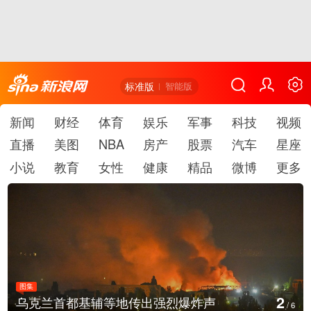
标准版
智能版
新闻
财经
体育
娱乐
军事
科技
视频
直播
美图
NBA
房产
股票
汽车
星座
小说
教育
女性
健康
精品
微博
更多
图集
3
美国：肯尼迪宣布医疗改革新举措
/
6