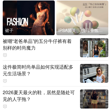
裙子
IPSA茵芙莎 悦己香氛凝露上市
被嘲“老爸单品”的五分牛仔裤有着
别样的时尚魔力
这件极简时尚单品如何实现适配多
元生活场景？
2026夏天最火的鞋，居然是随处可
见的人字拖？