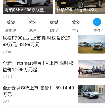
海豹08EV 905旗舰型
格瑞维亚 舒适PLUS版
新能源
SUV
MPV
轿车
更多
纵横F700正式上市 限时权益价29.
99万元-33.99万元
49
全新一代smart精灵1号上市 限时权
益价14.99万元起
116
全新深蓝S05上市 售价11.59-14.49
万元
7