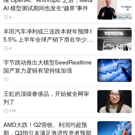
AI 模型测试期间也发生“越界”事件
9
丰田汽车净利或三连跌本财年预降1
5.5% 上半年全球产销下滑在华少卖
14.3万辆
4
字节跳动推出大模型SeedRealtime
国产算力逻辑有望持续加强
王虹的顶级奢侈品，开始被全网审
判了
516
AMD大跌！Q2营收、利润均超预
期，Q3指引未满足激进投资者预期