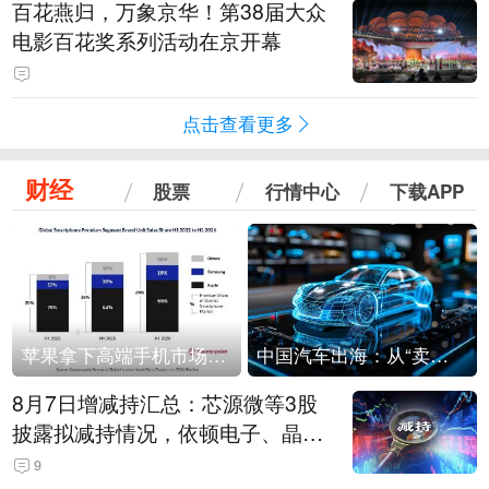
百花燕归，万象京华！第38届大众
电影百花奖系列活动在京开幕
点击查看更多
财经
股票
行情中心
下载APP
苹果拿下高端手机市场65%的份额：iPhone 17系列功不可没
中国汽车出海：从“卖出去”到“走进去”
8月7日增减持汇总：芯源微等3股
披露拟减持情况，依顿电子、晶华
微拟增持（表）
9