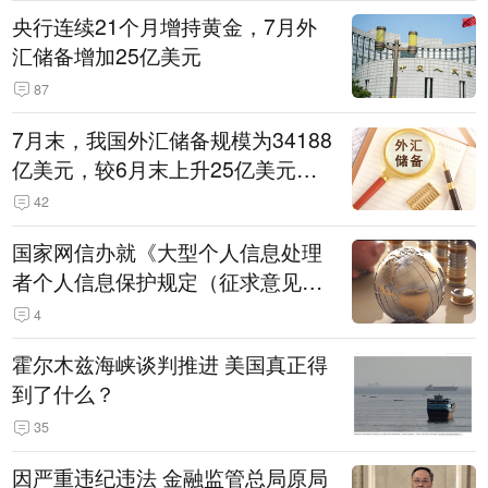
央行连续21个月增持黄金，7月外
汇储备增加25亿美元
87
7月末，我国外汇储备规模为34188
亿美元，较6月末上升25亿美元，
升幅为0.07%
42
国家网信办就《大型个人信息处理
者个人信息保护规定（征求意见
稿）》公开征求意见
4
霍尔木兹海峡谈判推进 美国真正得
到了什么？
35
因严重违纪违法 金融监管总局原局