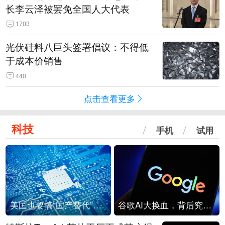
长李云泽被罢免全国人大代表
1703
光伏硅料八巨头签署倡议：不得低
于成本价销售
440
点击查看更多
科技
手机
试用
美国也要搞“国产替代”？先算清三笔账
谷歌AI大换血，背后究竟发生了什么？