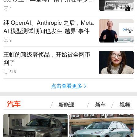
14.3万辆
4
继 OpenAI、Anthropic 之后，Meta
AI 模型测试期间也发生“越界”事件
9
王虹的顶级奢侈品，开始被全网审
判了
516
点击查看更多
汽车
新能源
新车
视频