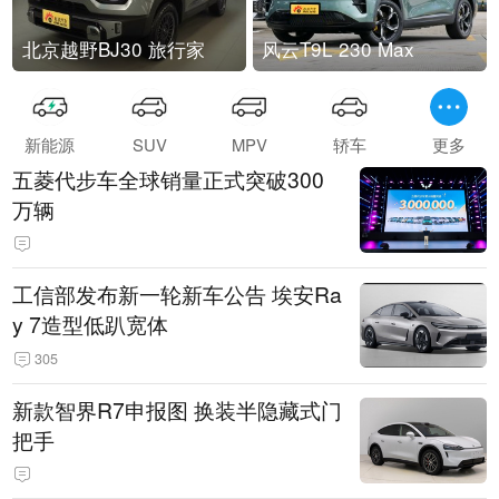
北京越野BJ30 旅行家
风云T9L 230 Max
新能源
SUV
MPV
轿车
更多
五菱代步车全球销量正式突破300
万辆
工信部发布新一轮新车公告 埃安Ra
y 7造型低趴宽体
305
新款智界R7申报图 换装半隐藏式门
把手