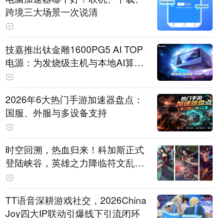
跨境三大场景一次说清
技嘉推出钛金雕1600PG5 AI TOP
电源：为发烧级主机与本地AI算力
打造旗舰供电方案
2026年6大热门手游加速器盘点：
国服、外服与多设备支持
时空回溯，热血归来！科加斯正式
登陆峡谷，英雄之力降临符文乱
斗！
TT语音深耕游戏社交，2026China
Joy四大IP联动引爆线下引流闭环