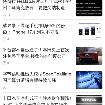
特斯拉Terafab芯片工厂正式落户得
州！马斯克放言：要把尖端制造带
回美国
16
苹果拿下高端手机市场65%的份
额：iPhone 17系列功不可没
3
平台都不自己造了！本田史上首次
外包整车平台 接盘的是印度公司
8
字节跳动推出大模型SeedRealtime
国产算力逻辑有望持续加强
丰田汽车净利或三连跌本财年预降1
5.5% 上半年全球产销下滑在华少卖