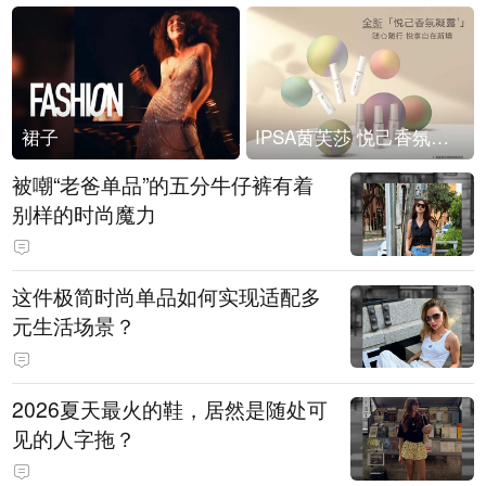
裙子
IPSA茵芙莎 悦己香氛凝露上市
被嘲“老爸单品”的五分牛仔裤有着
别样的时尚魔力
这件极简时尚单品如何实现适配多
元生活场景？
2026夏天最火的鞋，居然是随处可
见的人字拖？