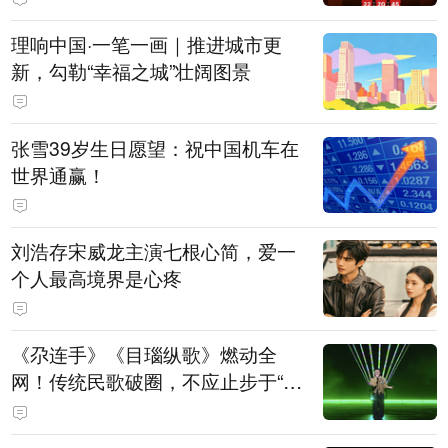
理响中国·一笔一画｜推进城市更
新，勾勒“幸福之城”壮阔图景
张雪39岁生日愿望：祝中国机车在
世界通赢！
刘浩存宋威龙主演七根心简，爱一
个人最高境界是心疼
《尕连手》《目瑙纵歌》燃动全
网！传统民歌破圈，不应止步于“上
头”