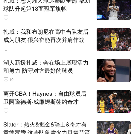
扎威：想为湖人球迷奉献全部 帮助
球队升起第18面冠军旗帜
扎威：我和布朗尼在高中当队友后
成为朋友 很兴奋能再次并肩作战
湖人新援扎威：会在场上展现活力
和努力 防守对方最好的球员
10
离开CBA！Haynes：自由球员后
卫阿隆德斯·威廉姆斯签约奇才
Slater：热火&掘金&骑士&奇才有
意德罗赞 这些队急需火力且需节流