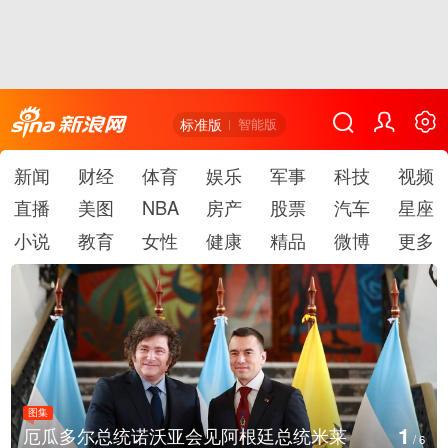
标准版
智能版
新闻
财经
体育
娱乐
军事
科技
视频
直播
美图
NBA
房产
股票
汽车
星座
小说
教育
女性
健康
精品
微博
更多
图集
2
美国斯波坎：野火烧毁700多所房屋
/
6