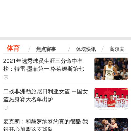
体育
焦点赛事
体坛快讯
高尔夫
2021年选秀球员生涯三分命中率
榜：特雷·墨菲第一 格莱姆斯第七
二战非洲劲旅尼日利亚女篮 中国女
篮热身赛大名单出炉
麦克朗：和赫罗纳签约真的很酷 我
很开心加盟这支球队