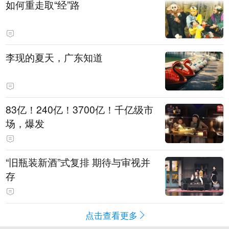
如何重走取“经”路
李现的夏天，广东知道
83亿！240亿！3700亿！千亿级市
场，爆发
“旧瓶装新酒”式复排 期待与审视并
存
点击查看更多