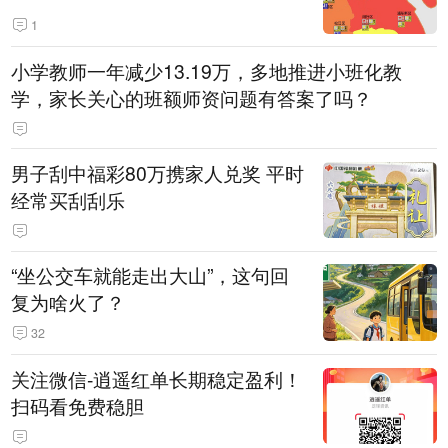
1
小学教师一年减少13.19万，多地推进小班化教
学，家长关心的班额师资问题有答案了吗？
男子刮中福彩80万携家人兑奖 平时
经常买刮刮乐
“坐公交车就能走出大山”，这句回
复为啥火了？
32
关注微信-逍遥红单长期稳定盈利！
扫码看免费稳胆