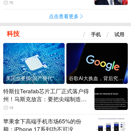
75
点击查看更多
科技
手机
试用
美国也要搞“国产替代”？先算清三笔账
谷歌AI大换血，背后究竟发生了什么？
特斯拉Terafab芯片工厂正式落户得
州！马斯克放言：要把尖端制造带
回美国
19
苹果拿下高端手机市场65%的份
额：iPhone 17系列功不可没