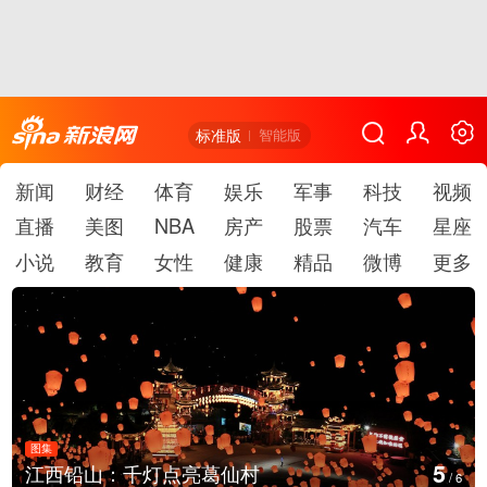
标准版
智能版
新闻
财经
体育
娱乐
军事
科技
视频
直播
美图
NBA
房产
股票
汽车
星座
小说
教育
女性
健康
精品
微博
更多
图集
6
葛仙村
上海：七彩稻田画迎最佳
/
6