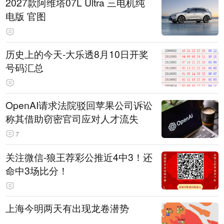
2027款阿维塔07L Ultra 三电机纯
电版 官图
历史上的今天-大乐透8月10日开奖
号码汇总
OpenAI请求法院驳回苹果公司诉讼
称其借助窃密官司应对人才流失
7
关注微信-狼王荐彩公推近4中3！还
命中3场比分！
上海今明两天有出现龙卷潜势