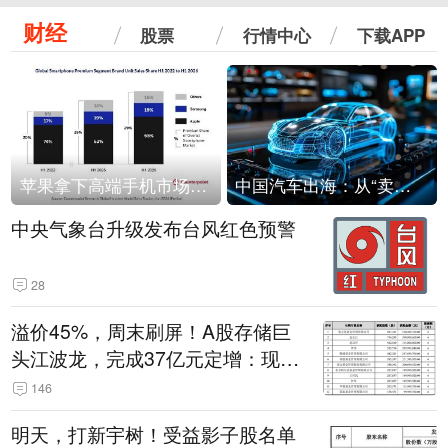
财经
股票
行情中心
下载APP
苹果拿下高端手机市场65%的份额：iPhone 17系列功不可没
中国汽车出海：从“卖出去”到“走进去”
中央气象台升级发布台风红色预警
28
溢价45%，周末刷屏！A股存储巨
头江波龙，完成37亿元定增：现价
386.6元，定增价560元
146
明天，打新宇树！受益影子股名单