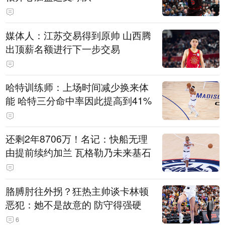
媒体人：江苏交易得到原帅 山西腾
出顶薪名额进行下一步交易
哈特训练师：上场时间减少换来体
能 哈特三分命中率因此提高到41%
还剩2年8706万！名记：快船无理
由提前续约加兰 瓦格勒乃未来基石
胳膊肘往外拐？狂热主帅谈卡林顿
恶犯：她不是故意的 防守得强硬
6