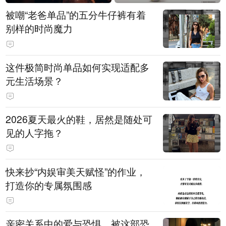
被嘲“老爸单品”的五分牛仔裤有着
别样的时尚魔力
这件极简时尚单品如何实现适配多
元生活场景？
2026夏天最火的鞋，居然是随处可
见的人字拖？
快来抄“内娱审美天赋怪”的作业，
打造你的专属氛围感
亲密关系中的爱与恐惧，被这部恐