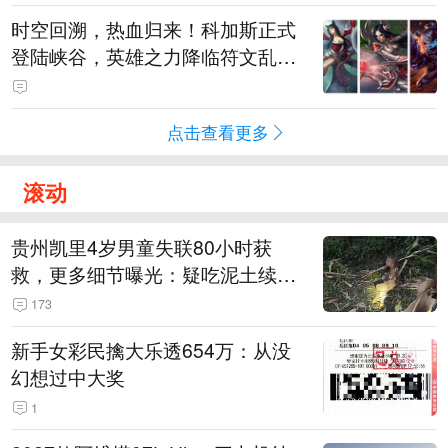
时空回溯，热血归来！科加斯正式
登陆峡谷，英雄之力降临符文乱
斗！
点击查看更多
滚动
贵州凯里4岁男童失联80小时获
救，更多细节曝光：疑吃泥土续
命，搜救至20米附近错过多找3天
173
新手女彩民擒大乐透654万：从没
幻想过中大奖
1