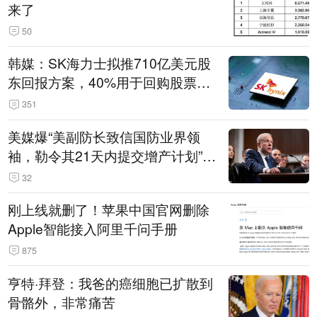
来了
50
韩媒：SK海力士拟推710亿美元股
东回报方案，40%用于回购股票，
相当于美股发行规模
351
美媒爆“美副防长致信国防业界领
袖，勒令其21天内提交增产计划”，
五角大楼回应
32
刚上线就删了！苹果中国官网删除
Apple智能接入阿里千问手册
875
亨特·拜登：我爸的癌细胞已扩散到
骨骼外，非常痛苦