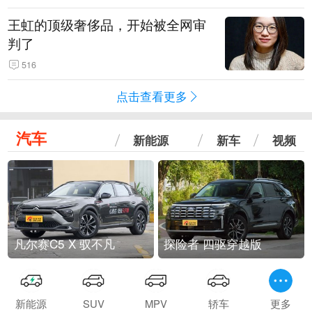
王虹的顶级奢侈品，开始被全网审
判了
516
点击查看更多
汽车
新能源
新车
视频
凡尔赛C5 X 驭不凡
探险者 四驱穿越版
新能源
SUV
MPV
轿车
更多