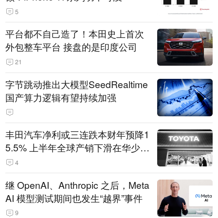
5
平台都不自己造了！本田史上首次
外包整车平台 接盘的是印度公司
21
字节跳动推出大模型SeedRealtime
国产算力逻辑有望持续加强
丰田汽车净利或三连跌本财年预降1
5.5% 上半年全球产销下滑在华少卖
14.3万辆
4
继 OpenAI、Anthropic 之后，Meta
AI 模型测试期间也发生“越界”事件
9