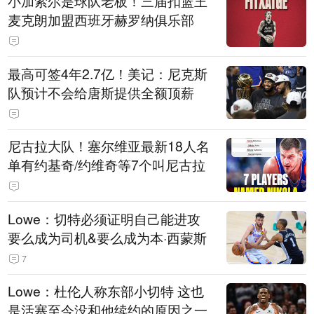
小加索尔是球队老板！三届扣篮王
麦克朗加盟西班牙赫罗纳俱乐部
最高可签4年2.7亿！美记：尼克斯
队预计不会给唐斯提供全额顶薪
尼古拉大队！塞尔维亚最新18人名
单有约基奇/约维奇等7个叫尼古拉
Lowe：切特必须证明自己能进攻
要么成为司机&要么成为本·西蒙斯
7
Lowe：杜伦人称东部小切特 这也
是活塞至今没和他续约的原因之一