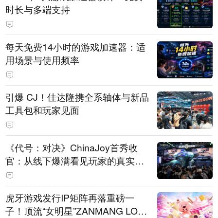
时长与多端支持
每天免费14小时的游戏加速器：适
用场景与使用频率
引爆 CJ！佳达隆携全系轴体与新品
工具包和玩家见面
《代号：对决》ChinaJoy首秀收
官：从线下爆满看见玩家的真实期
待
虎牙游戏发行IP矩阵再落重磅一
子！顶流“女明星”ZANMANG LOO