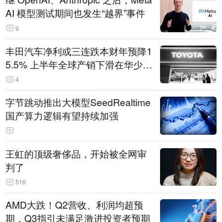
AI 模型测试期间也发生“越界”事件
9
丰田汽车净利或三连跌本财年预降1
5.5% 上半年全球产销下滑在华少卖
14.3万辆
4
字节跳动推出大模型SeedRealtime
国产算力逻辑有望持续加强
王虹的顶级奢侈品，开始被全网审
判了
516
AMD大跌！Q2营收、利润均超预
期，Q3指引未满足激进投资者预期