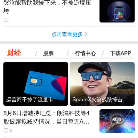
哭泣能帮助我慢下来，不被逆境压
垮
点击查看更多
财经
股票
行情中心
下载APP
运营商干掉了流量卡，他们真的玩不起了
SpaceX火箭残骸撞击月球
8月6日增减持汇总：朗鸿科技等4
股披露拟减持情况，当日暂无A股
公司披露拟增持情况（表）
2