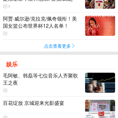
7
阿贾·威尔逊/克拉克/佩奇领衔！美
国女篮公布世界杯12人名单！
点击查看更多
娱乐
毛阿敏、韩磊等七位音乐人齐聚歌
王之夜
百花绽放 京城迎来光影盛宴