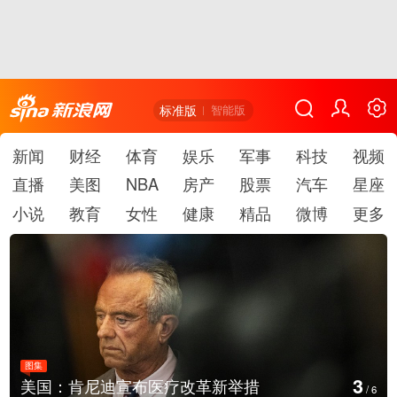
标准版
智能版
新闻
财经
体育
娱乐
军事
科技
视频
直播
美图
NBA
房产
股票
汽车
星座
小说
教育
女性
健康
精品
微博
更多
图集
4
肯尼迪宣布医疗改革新举措
云南普洱：
/
6