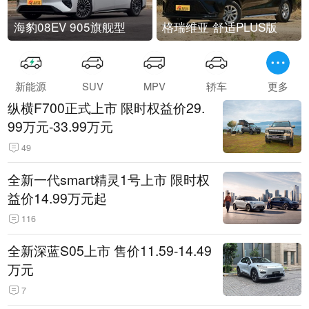
海豹08EV 905旗舰型
格瑞维亚 舒适PLUS版
新能源
SUV
MPV
轿车
更多
纵横F700正式上市 限时权益价29.
99万元-33.99万元
49
全新一代smart精灵1号上市 限时权
益价14.99万元起
116
全新深蓝S05上市 售价11.59-14.49
万元
7