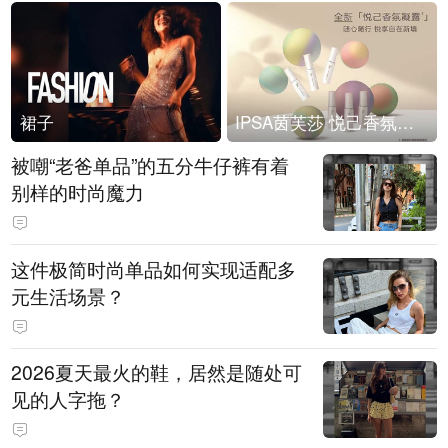
裙子
IPSA茵芙莎 悦己香氛凝露上市
被嘲“老爸单品”的五分牛仔裤有着
别样的时尚魔力
这件极简时尚单品如何实现适配多
元生活场景？
2026夏天最火的鞋，居然是随处可
见的人字拖？