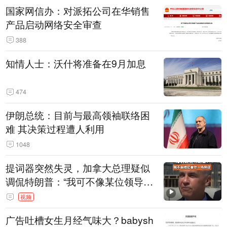
国家网信办：对派拓公司在华销售
产品启动网络安全审查
388
知情人士：沃什将准备在9月加息
474
伊朗总统：目前与最高领袖联络困
难 其决策过程遭人利用
1048
提词器突然失灵，加拿大总理疑似
调侃特朗普：“我可不像某位领导
人，把这当成一场阴谋”，全场哄笑
视频
广告吐槽女生月经气味大？babysh