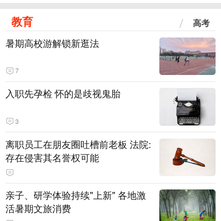
教育
高考
暑期高校游解锁新逛法
7
入职先孕检 怀的是歧视鬼胎
3
离职员工在朋友圈吐槽前老板 法院:
存在侵害其名誉权可能
亲子、研学体验持续"上新" 各地激
活暑期文旅消费