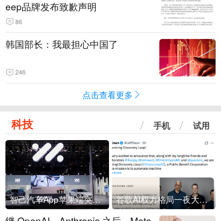
eep品牌发布致歉声明
86
韩国部长：我最担心中国了
246
点击查看更多
科技
手机
试用
智己汽车App苹果端突然“下架”
谷歌AI权力格局一夜大洗牌
继 OpenAI、Anthropic 之后，Meta