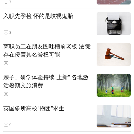
7
入职先孕检 怀的是歧视鬼胎
3
离职员工在朋友圈吐槽前老板 法院:
存在侵害其名誉权可能
亲子、研学体验持续"上新" 各地激
活暑期文旅消费
英国多所高校"抱团"求生
9