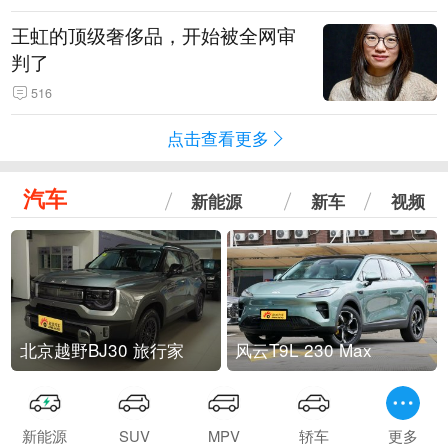
王虹的顶级奢侈品，开始被全网审
判了
516
点击查看更多
汽车
新能源
新车
视频
北京越野BJ30 旅行家
风云T9L 230 Max
新能源
SUV
MPV
轿车
更多