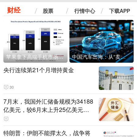
财经
股票
行情中心
下载APP
苹果拿下高端手机市场65%的份额：iPhone 17系列功不可没
中国汽车出海：从“卖出去”到“走进去”
央行连续第21个月增持黄金
30
7月末，我国外汇储备规模为34188
亿美元，较6月末上升25亿美元，
升幅为0.07%
特朗普：伊朗不能撑太久，战争将