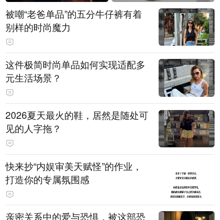
被嘲“老爸单品”的五分牛仔裤有着
别样的时尚魔力
这件极简时尚单品如何实现适配多
元生活场景？
2026夏天最火的鞋，居然是随处可
见的人字拖？
快来抄“内娱审美天赋怪”的作业，
打造你的专属氛围感
亲密关系中的爱与恐惧，被这部恐