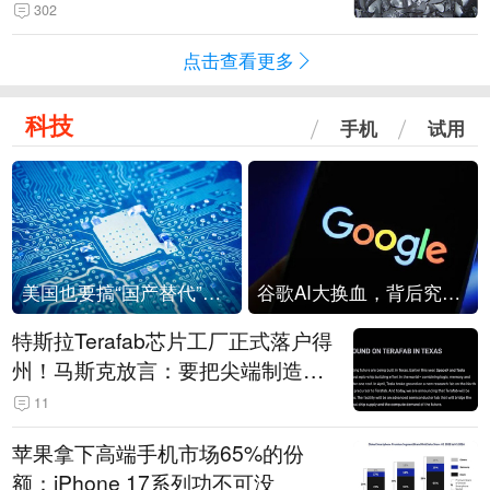
302
点击查看更多
科技
手机
试用
美国也要搞“国产替代”？先算清三笔账
谷歌AI大换血，背后究竟发生了什么？
特斯拉Terafab芯片工厂正式落户得
州！马斯克放言：要把尖端制造带
回美国
11
苹果拿下高端手机市场65%的份
额：iPhone 17系列功不可没