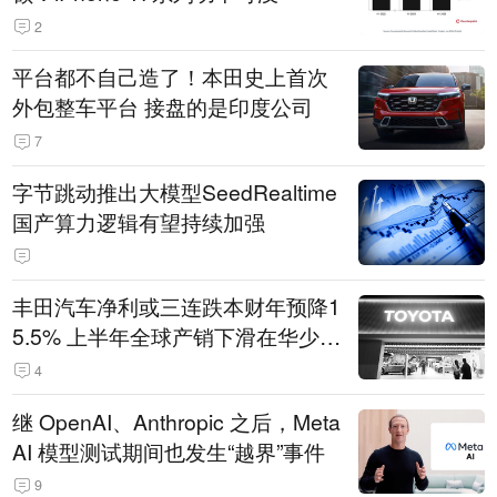
2
平台都不自己造了！本田史上首次
外包整车平台 接盘的是印度公司
7
字节跳动推出大模型SeedRealtime
国产算力逻辑有望持续加强
丰田汽车净利或三连跌本财年预降1
5.5% 上半年全球产销下滑在华少卖
14.3万辆
4
继 OpenAI、Anthropic 之后，Meta
AI 模型测试期间也发生“越界”事件
9