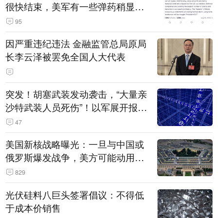
很快结束，美军有一些弹药稍显紧
张！伊朗公布拟议的海峡管理文本
95
因严重违纪违法 金融监管总局原局
长李云泽被罢免全国人大代表
突发！胡塞武装发动袭击，“大量亲
沙特武装人员死伤”！以军展开报复
性空袭
47
美国新核战略曝光：一旦与中国或
俄罗斯爆发战争，美方可能动用战
术核武器
829
光伏硅料八巨头签署倡议：不得低
于成本价销售