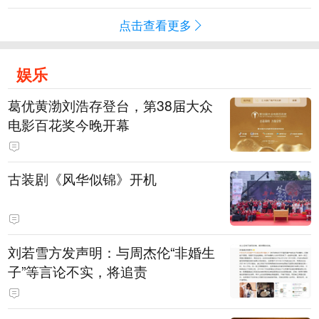
点击查看更多
娱乐
葛优黄渤刘浩存登台，第38届大众
电影百花奖今晚开幕
古装剧《风华似锦》开机
刘若雪方发声明：与周杰伦“非婚生
子”等言论不实，将追责