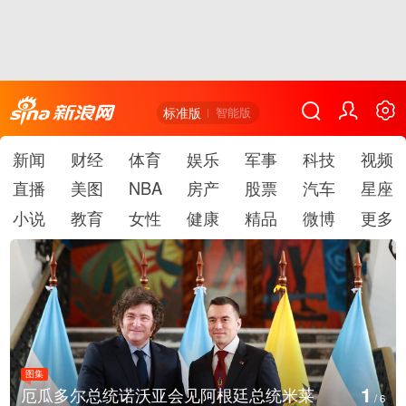
标准版
智能版
新闻
财经
体育
娱乐
军事
科技
视频
直播
美图
NBA
房产
股票
汽车
星座
小说
教育
女性
健康
精品
微博
更多
图集
1
厄瓜多尔总统诺沃亚会见阿根廷总统米莱
/
6