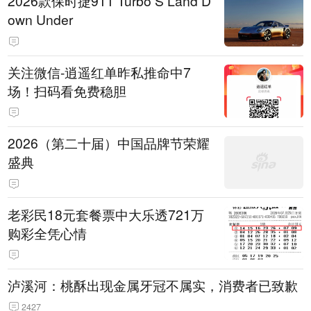
2026款保时捷911 Turbo S Land D
own Under
关注微信-逍遥红单昨私推命中7
场！扫码看免费稳胆
2026（第二十届）中国品牌节荣耀
盛典
老彩民18元套餐票中大乐透721万
购彩全凭心情
泸溪河：桃酥出现金属牙冠不属实，消费者已致歉
2427