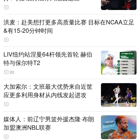
洪麦：赴美想打更多高质量比赛 目标在NCAA立足
&有15-20分钟时间
LIV纽约站涅曼64杆领先首轮 赫伯
特与保尔特T2
20
大加索尔：文班最大优势来自近筐
应更多利用身材从内线发起进攻
媒体人：前辽宁男篮外援杰隆·布朗
加盟澳洲NBL联赛