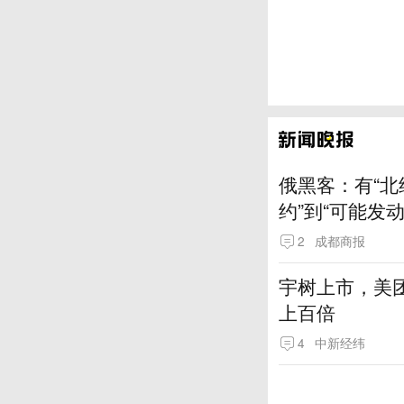
俄黑客：有“北
约”到“可能发
2
成都商报
宇树上市，美
上百倍
4
中新经纬