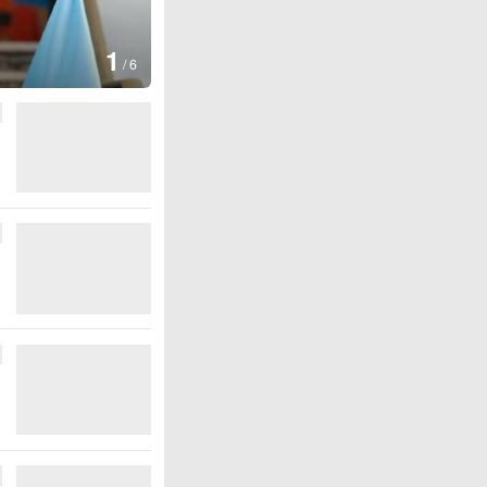
图集
2
叙利亚：大马士革发生
/
6