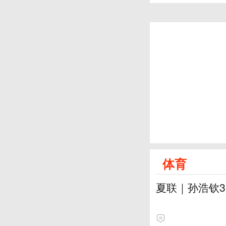
体育
夏联｜孙浩钦