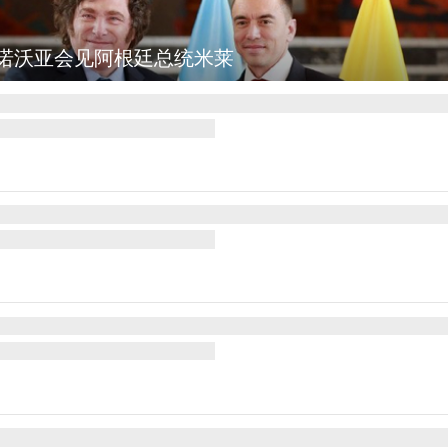
斯波坎：野火烧毁700多所房屋