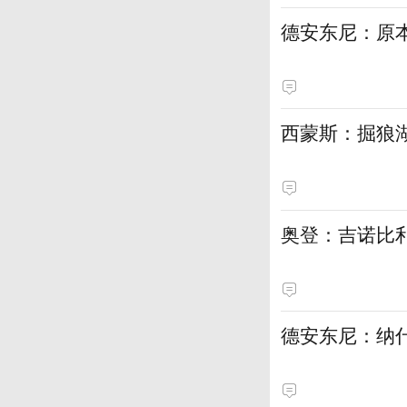
德安东尼：原
西蒙斯：掘狼
奥登：吉诺比利
德安东尼：纳