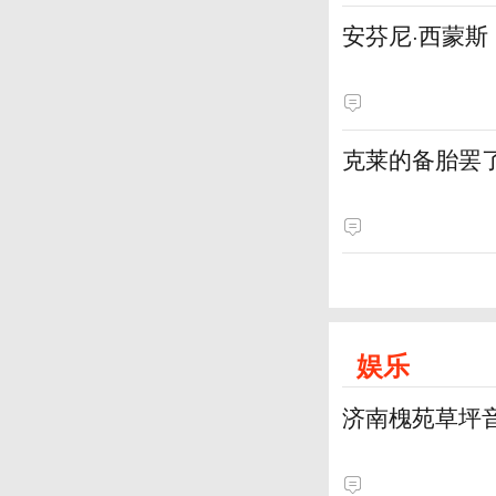
安芬尼·西蒙
克莱的备胎罢
娱乐
济南槐苑草坪