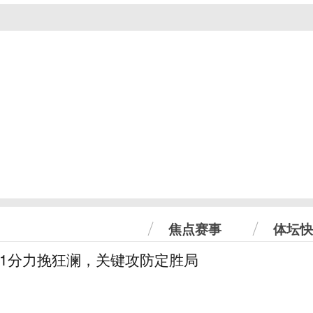
焦点赛事
体坛快
31分力挽狂澜，关键攻防定胜局