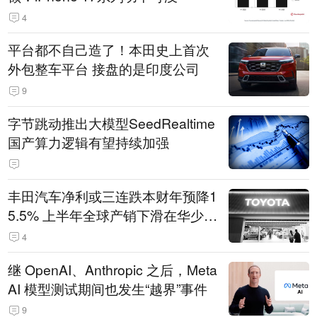
4
平台都不自己造了！本田史上首次
外包整车平台 接盘的是印度公司
9
字节跳动推出大模型SeedRealtime
国产算力逻辑有望持续加强
丰田汽车净利或三连跌本财年预降1
5.5% 上半年全球产销下滑在华少卖
14.3万辆
4
继 OpenAI、Anthropic 之后，Meta
AI 模型测试期间也发生“越界”事件
9