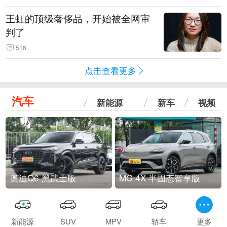
王虹的顶级奢侈品，开始被全网审
判了
516
点击查看更多
汽车
新能源
新车
视频
奥迪Q6 黑武士版
MG 4X 半固态智享版
新能源
SUV
MPV
轿车
更多