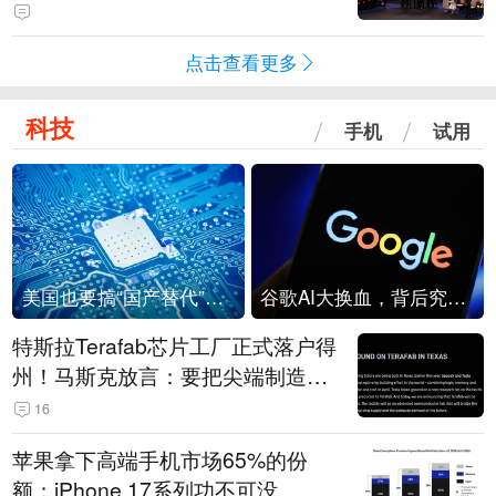
点击查看更多
科技
手机
试用
美国也要搞“国产替代”？先算清三笔账
谷歌AI大换血，背后究竟发生了什么？
特斯拉Terafab芯片工厂正式落户得
州！马斯克放言：要把尖端制造带
回美国
16
苹果拿下高端手机市场65%的份
额：iPhone 17系列功不可没