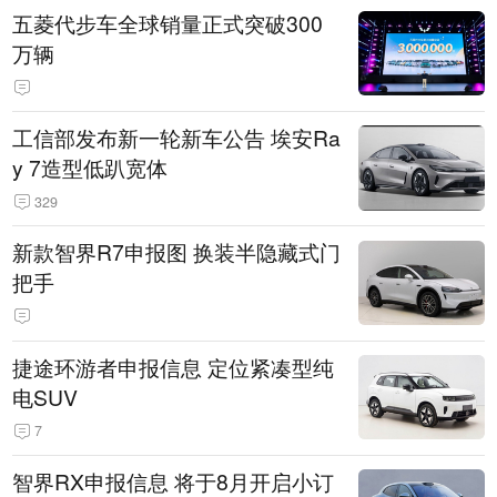
五菱代步车全球销量正式突破300
万辆
工信部发布新一轮新车公告 埃安Ra
y 7造型低趴宽体
329
新款智界R7申报图 换装半隐藏式门
把手
捷途环游者申报信息 定位紧凑型纯
电SUV
7
智界RX申报信息 将于8月开启小订