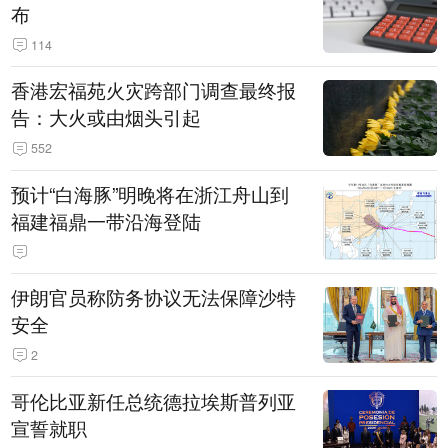
布
114
香港宏福苑火灾跨部门调查最终报
告：大火或由烟头引起
552
预计“白海豚”明晚将在浙江舟山到
福建福鼎一带沿海登陆
伊朗官员称防务协议无法保障沙特
安全
2
哥伦比亚新任总统德拉埃斯普列亚
宣誓就职