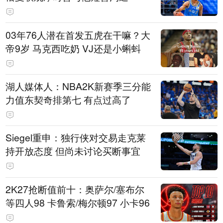
03年76人潜在首发五虎在干嘛？大
帝9岁 马克西吃奶 VJ还是小蝌蚪
湖人媒体人：NBA2K新赛季三分能
力值东契奇排第七 有点过高了
Siegel重申：独行侠对交易走克莱
持开放态度 但尚未讨论买断事宜
2K27抢断值前十：奥萨尔/塞布尔
等四人98 卡鲁索/梅尔顿97 小卡96