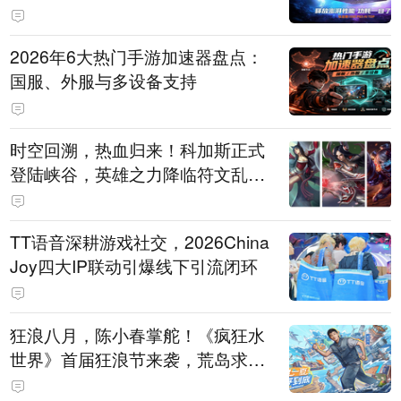
打造旗舰供电方案
2026年6大热门手游加速器盘点：
国服、外服与多设备支持
时空回溯，热血归来！科加斯正式
登陆峡谷，英雄之力降临符文乱
斗！
TT语音深耕游戏社交，2026China
Joy四大IP联动引爆线下引流闭环
狂浪八月，陈小春掌舵！《疯狂水
世界》首届狂浪节来袭，荒岛求生
直播即将开启