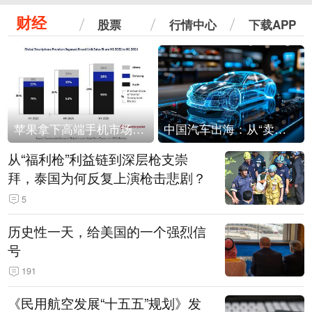
财经
股票
行情中心
下载APP
苹果拿下高端手机市场65%的份额：iPhone 17系列功不可没
中国汽车出海：从“卖出去”到“走进去”
从“福利枪”利益链到深层枪支崇
拜，泰国为何反复上演枪击悲剧？
5
历史性一天，给美国的一个强烈信
号
191
《民用航空发展“十五五”规划》发