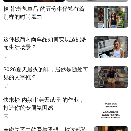
被嘲“老爸单品”的五分牛仔裤有着
别样的时尚魔力
这件极简时尚单品如何实现适配多
元生活场景？
2026夏天最火的鞋，居然是随处可
见的人字拖？
快来抄“内娱审美天赋怪”的作业，
打造你的专属氛围感
亲密关系中的爱与恐惧，被这部恐