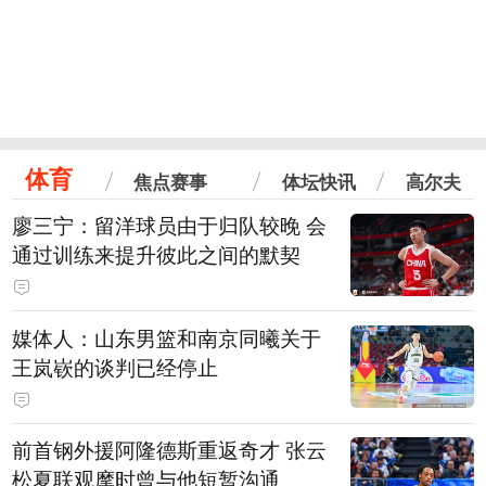
体育
焦点赛事
体坛快讯
高尔夫
廖三宁：留洋球员由于归队较晚 会
通过训练来提升彼此之间的默契
媒体人：山东男篮和南京同曦关于
王岚嵚的谈判已经停止
前首钢外援阿隆德斯重返奇才 张云
松夏联观摩时曾与他短暂沟通