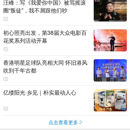
汪峰：写《我爱你中国》被骂摇滚
圈“叛徒”，我不屑跟他们吵
初心照亮出发，第38届大众电影百
花奖系列活动开幕
香港明星足球队亮相大同 怀旧港风
吹到千年古都
亿缕阳光·乡见｜朴实最动人心
点击查看更多