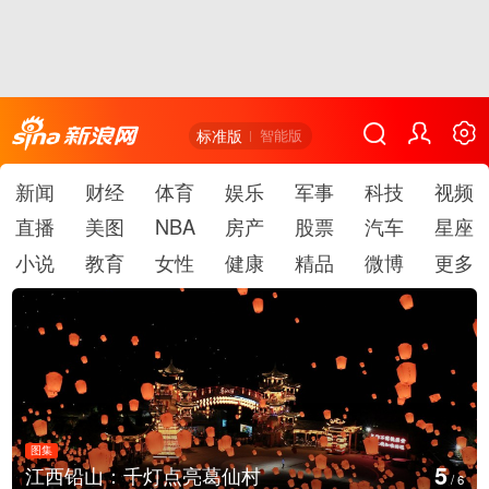
标准版
智能版
新闻
财经
体育
娱乐
军事
科技
视频
直播
美图
NBA
房产
股票
汽车
星座
小说
教育
女性
健康
精品
微博
更多
图集
6
上海：七彩稻田画迎最佳观赏期
/
6