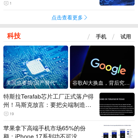
1
点击查看更多
科技
手机
试用
美国也要搞“国产替代”？先算清三笔账
谷歌AI大换血，背后究竟发生了什么？
特斯拉Terafab芯片工厂正式落户得
州！马斯克放言：要把尖端制造带
回美国
19
苹果拿下高端手机市场65%的份
额：iPhone 17系列功不可没