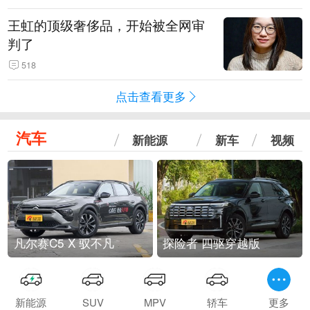
王虹的顶级奢侈品，开始被全网审
判了
518
点击查看更多
汽车
新能源
新车
视频
凡尔赛C5 X 驭不凡
探险者 四驱穿越版
新能源
SUV
MPV
轿车
更多