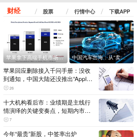
财经
股票
行情中心
下载APP
苹果拿下高端手机市场65%的份额：iPhone 17系列功不可没
中国汽车出海：从“卖出去”到“走进去”
苹果回应删除接入千问手册：没收
到通知，中国大陆还没推出“Apple
智能使用千问”功能
26
十大机构看后市：业绩期是主线行
情演绎的关键变奏点，短期内市场
或继续反弹，关注三条业绩主线
7
今年“最贵”新股，中签率出炉