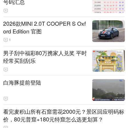
号码汇总
2026款MINI 2.0T COOPER S Oxf
ord Edition 官图
1
男子刮中福彩80万携家人兑奖 平时
经常买刮刮乐
白海豚提前登陆
看完麦积山所有石窟需花2000元？景区回应明码标
价，80元普窟+180元特窟怎么选更划算？