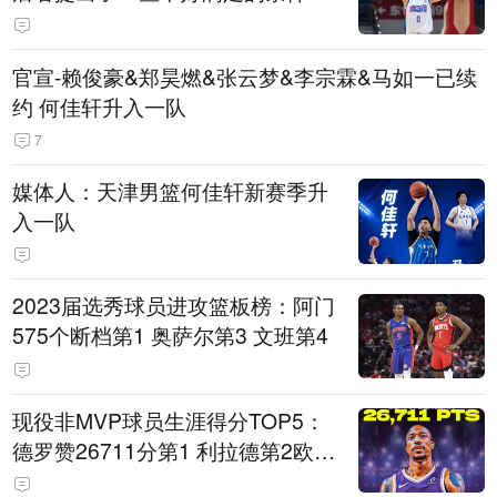
官宣-赖俊豪&郑昊燃&张云梦&李宗霖&马如一已续
约 何佳轩升入一队
7
媒体人：天津男篮何佳轩新赛季升
入一队
2023届选秀球员进攻篮板榜：阿门
575个断档第1 奥萨尔第3 文班第4
现役非MVP球员生涯得分TOP5：
德罗赞26711分第1 利拉德第2欧文
第5