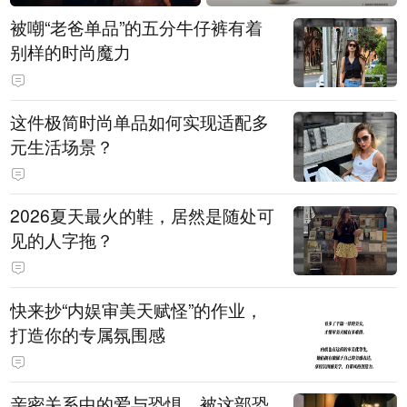
被嘲“老爸单品”的五分牛仔裤有着
别样的时尚魔力
这件极简时尚单品如何实现适配多
元生活场景？
2026夏天最火的鞋，居然是随处可
见的人字拖？
快来抄“内娱审美天赋怪”的作业，
打造你的专属氛围感
亲密关系中的爱与恐惧，被这部恐