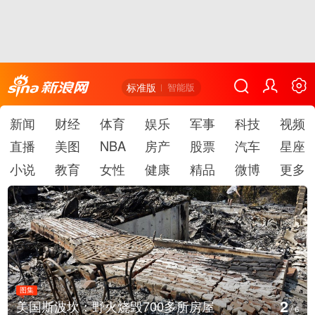
标准版
智能版
新闻
财经
体育
娱乐
军事
科技
视频
直播
美图
NBA
房产
股票
汽车
星座
小说
教育
女性
健康
精品
微博
更多
图集
2
美国斯波坎：野火烧毁700多所房屋
/
6