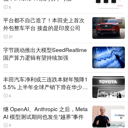
5
平台都不自己造了！本田史上首次
外包整车平台 接盘的是印度公司
21
字节跳动推出大模型SeedRealtime
国产算力逻辑有望持续加强
丰田汽车净利或三连跌本财年预降1
5.5% 上半年全球产销下滑在华少卖
14.3万辆
4
继 OpenAI、Anthropic 之后，Meta
AI 模型测试期间也发生“越界”事件
9