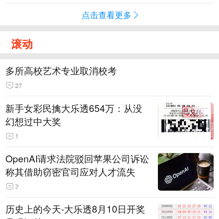
点击查看更多
滚动
多所高校艺术专业取消校考
27
新手女彩民擒大乐透654万：从没
幻想过中大奖
1
OpenAI请求法院驳回苹果公司诉讼
称其借助窃密官司应对人才流失
7
历史上的今天-大乐透8月10日开奖