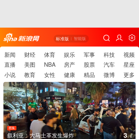
标准版
智能版
新闻
财经
体育
娱乐
军事
科技
视频
直播
美图
NBA
房产
股票
汽车
星座
小说
教育
女性
健康
精品
微博
更多
图集
3
叙利亚：大马士革发生爆炸
/
6