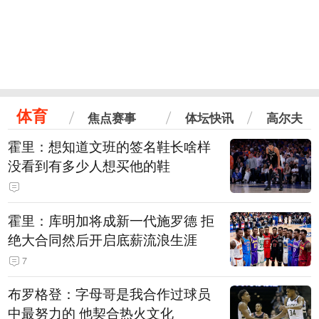
体育
焦点赛事
体坛快讯
高尔夫
霍里：想知道文班的签名鞋长啥样
没看到有多少人想买他的鞋
霍里：库明加将成新一代施罗德 拒
绝大合同然后开启底薪流浪生涯
7
布罗格登：字母哥是我合作过球员
中最努力的 他契合热火文化