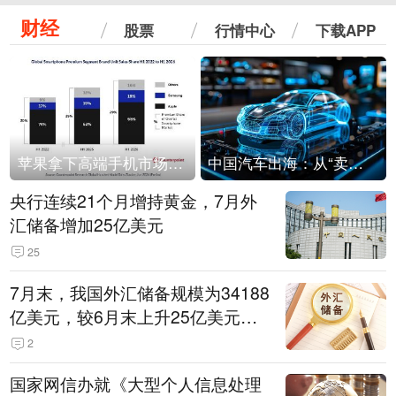
财经
股票
行情中心
下载APP
苹果拿下高端手机市场65%的份额：iPhone 17系列功不可没
中国汽车出海：从“卖出去”到“走进去”
央行连续21个月增持黄金，7月外
汇储备增加25亿美元
25
7月末，我国外汇储备规模为34188
亿美元，较6月末上升25亿美元，
升幅为0.07%
2
国家网信办就《大型个人信息处理