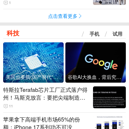
1
点击查看更多
科技
手机
试用
美国也要搞“国产替代”？先算清三笔账
谷歌AI大换血，背后究竟发生了什么？
特斯拉Terafab芯片工厂正式落户得
州！马斯克放言：要把尖端制造带
回美国
11
苹果拿下高端手机市场65%的份
额：iPhone 17系列功不可没