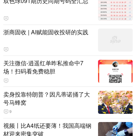
双色球091期历史同期号码全汇总
浙商固收 | AI赋能固收投研的实践
关注微信-逍遥红单昨私推命中7
场！扫码看免费稳胆
卖身投靠特朗普？因凡蒂诺捅了大
号马蜂窝
9
视频丨比A4纸还要薄！我国高端钢
材迎来密集突破