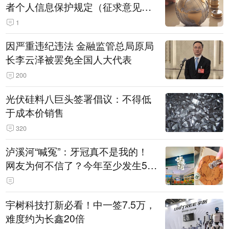
者个人信息保护规定（征求意见
稿）》公开征求意见
1
因严重违纪违法 金融监管总局原局
长李云泽被罢免全国人大代表
200
光伏硅料八巨头签署倡议：不得低
于成本价销售
320
泸溪河“喊冤”：牙冠真不是我的！
网友为何不信了？今年至少发生5
起“食品冤案”
宇树科技打新必看！中一签7.5万，
难度约为长鑫20倍