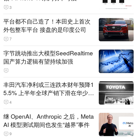
3
平台都不自己造了！本田史上首次
外包整车平台 接盘的是印度公司
7
字节跳动推出大模型SeedRealtime
国产算力逻辑有望持续加强
丰田汽车净利或三连跌本财年预降1
5.5% 上半年全球产销下滑在华少卖
14.3万辆
4
继 OpenAI、Anthropic 之后，Meta
AI 模型测试期间也发生“越界”事件
9