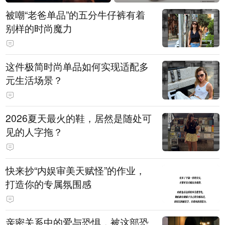
被嘲“老爸单品”的五分牛仔裤有着
别样的时尚魔力
这件极简时尚单品如何实现适配多
元生活场景？
2026夏天最火的鞋，居然是随处可
见的人字拖？
快来抄“内娱审美天赋怪”的作业，
打造你的专属氛围感
亲密关系中的爱与恐惧，被这部恐