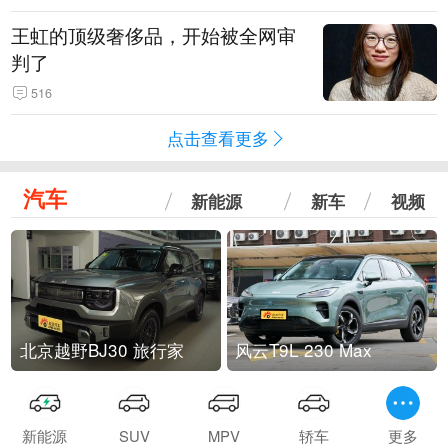
王虹的顶级奢侈品，开始被全网审
判了
516
点击查看更多
汽车
新能源
新车
视频
北京越野BJ30 旅行家
风云T9L 230 Max
新能源
SUV
MPV
轿车
更多