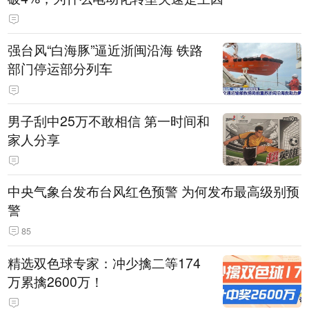
强台风“白海豚”逼近浙闽沿海 铁路
部门停运部分列车
男子刮中25万不敢相信 第一时间和
家人分享
中央气象台发布台风红色预警 为何发布最高级别预
警
85
精选双色球专家：冲少擒二等174
万累擒2600万！