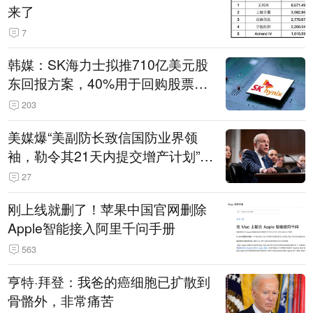
来了
7
韩媒：SK海力士拟推710亿美元股
东回报方案，40%用于回购股票，
相当于美股发行规模
203
美媒爆“美副防长致信国防业界领
袖，勒令其21天内提交增产计划”，
五角大楼回应
27
刚上线就删了！苹果中国官网删除
Apple智能接入阿里千问手册
563
亨特·拜登：我爸的癌细胞已扩散到
骨骼外，非常痛苦