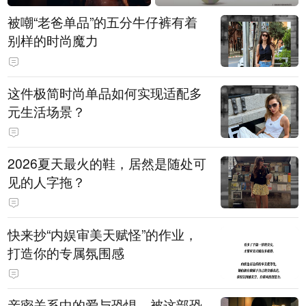
被嘲“老爸单品”的五分牛仔裤有着
别样的时尚魔力
这件极简时尚单品如何实现适配多
元生活场景？
2026夏天最火的鞋，居然是随处可
见的人字拖？
快来抄“内娱审美天赋怪”的作业，
打造你的专属氛围感
亲密关系中的爱与恐惧，被这部恐