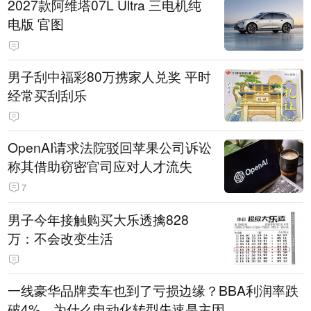
2027款阿维塔07L Ultra 三电机纯
电版 官图
男子刮中福彩80万携家人兑奖 平时
经常买刮刮乐
OpenAI请求法院驳回苹果公司诉讼
称其借助窃密官司应对人才流失
7
男子今年接触购买大乐透擒828
万：不会改变生活
一线豪华品牌卖车也到了亏损边缘？BBA利润率跌
破4%，为什么电动化转型失速是主因