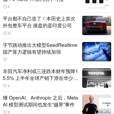
5
平台都不自己造了！本田史上首次
外包整车平台 接盘的是印度公司
21
字节跳动推出大模型SeedRealtime
国产算力逻辑有望持续加强
丰田汽车净利或三连跌本财年预降1
5.5% 上半年全球产销下滑在华少卖
14.3万辆
4
继 OpenAI、Anthropic 之后，Meta
AI 模型测试期间也发生“越界”事件
9