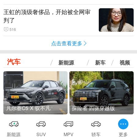
王虹的顶级奢侈品，开始被全网审
判了
516
点击查看更多
汽车
新能源
新车
视频
凡尔赛C5 X 驭不凡
探险者 四驱穿越版
新能源
SUV
MPV
轿车
更多