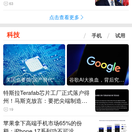
63
点击查看更多
科技
手机
试用
美国也要搞“国产替代”？先算清三笔账
谷歌AI大换血，背后究竟发生了什么？
特斯拉Terafab芯片工厂正式落户得
州！马斯克放言：要把尖端制造带
回美国
19
苹果拿下高端手机市场65%的份
额：iPhone 17系列功不可没