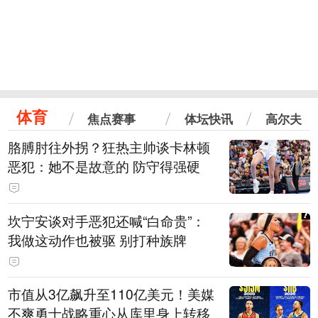
体育
焦点赛事
体坛快讯
高尔夫
胳膊肘往外拐？狂热主帅谈卡林顿
恶犯：她不是故意的 防守得强硬
坎宁安谈对手恶犯还喊“白命贵”：
我做这动作也被驱 别打种族牌
市值从3亿飙升至110亿美元！美媒
不爽勇士战略重心从库里身上转移