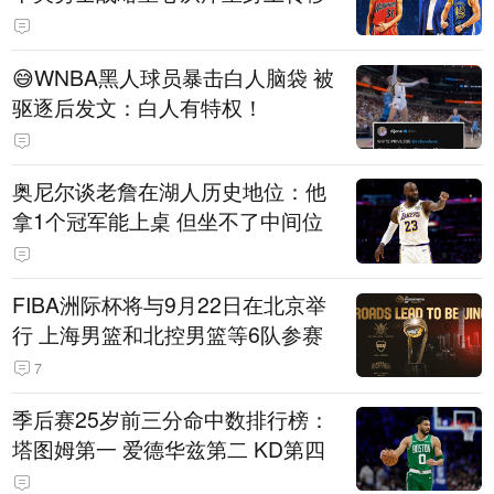
😅WNBA黑人球员暴击白人脑袋 被
驱逐后发文：白人有特权！
奥尼尔谈老詹在湖人历史地位：他
拿1个冠军能上桌 但坐不了中间位
FIBA洲际杯将与9月22日在北京举
行 上海男篮和北控男篮等6队参赛
7
季后赛25岁前三分命中数排行榜：
塔图姆第一 爱德华兹第二 KD第四