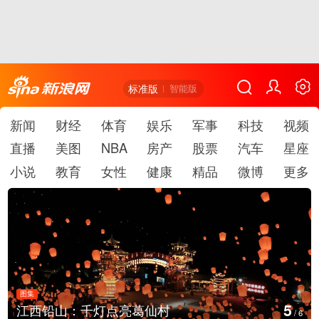
标准版
智能版
新闻
财经
体育
娱乐
军事
科技
视频
直播
美图
NBA
房产
股票
汽车
星座
小说
教育
女性
健康
精品
微博
更多
图集
6
上海：七彩稻田画迎最佳观赏期
/
6