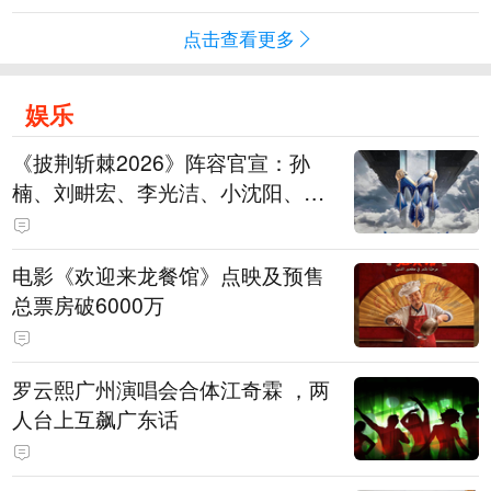
点击查看更多
娱乐
《披荆斩棘2026》阵容官宣：孙
楠、刘畊宏、李光洁、小沈阳、余
文乐、王传君等28位艺人
电影《欢迎来龙餐馆》点映及预售
总票房破6000万
罗云熙广州演唱会合体江奇霖 ，两
人台上互飙广东话