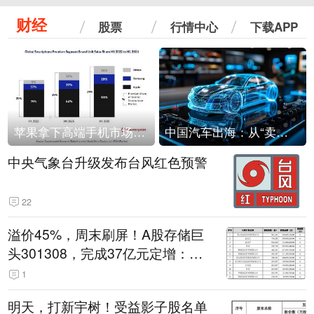
财经
股票
行情中心
下载APP
苹果拿下高端手机市场65%的份额：iPhone 17系列功不可没
中国汽车出海：从“卖出去”到“走进去”
中央气象台升级发布台风红色预警
22
溢价45%，周末刷屏！A股存储巨
头301308，完成37亿元定增：现
价386.6元，定增价560元
1
明天，打新宇树！受益影子股名单