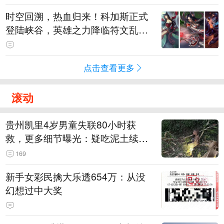
时空回溯，热血归来！科加斯正式
登陆峡谷，英雄之力降临符文乱
斗！
点击查看更多
滚动
贵州凯里4岁男童失联80小时获
救，更多细节曝光：疑吃泥土续
命，搜救至20米附近错过多找3天
169
新手女彩民擒大乐透654万：从没
幻想过中大奖