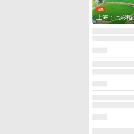
图集
厄瓜多尔总