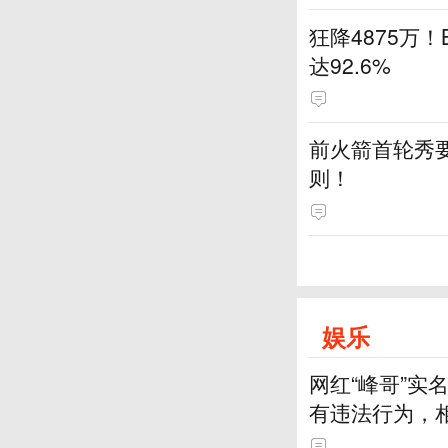
狂降4875万
达92.6%
前火箭首轮秀要
则！
娱乐
网红“峰哥”
有违法行为，
一一回应