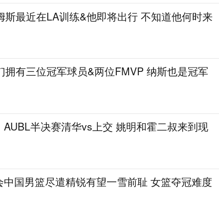
姆斯最近在LA训练&他即将出行 不知道他何时来
们拥有三位冠军球员&两位FMVP 纳斯也是冠军
AUBL半决赛清华vs上交 姚明和霍二叔来到现
会中国男篮尽遣精锐有望一雪前耻 女篮夺冠难度