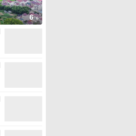
1
/
6