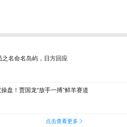
员之名命名岛屿，日方回应
全权操盘！贾国龙“放手一搏”鲜羊赛道
点击查看更多