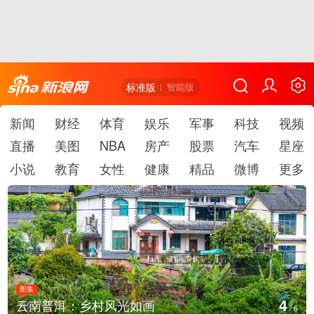
标准版
智能版
新闻
财经
体育
娱乐
军事
科技
视频
直播
美图
NBA
房产
股票
汽车
星座
小说
教育
女性
健康
精品
微博
更多
图集
5
村风光如画
安徽长丰：葡萄丰
/
6