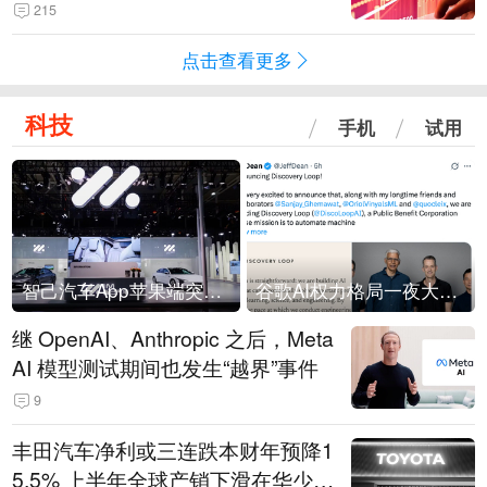
215
点击查看更多
科技
手机
试用
智己汽车App苹果端突然“下架”
谷歌AI权力格局一夜大洗牌
继 OpenAI、Anthropic 之后，Meta
AI 模型测试期间也发生“越界”事件
9
丰田汽车净利或三连跌本财年预降1
5.5% 上半年全球产销下滑在华少卖