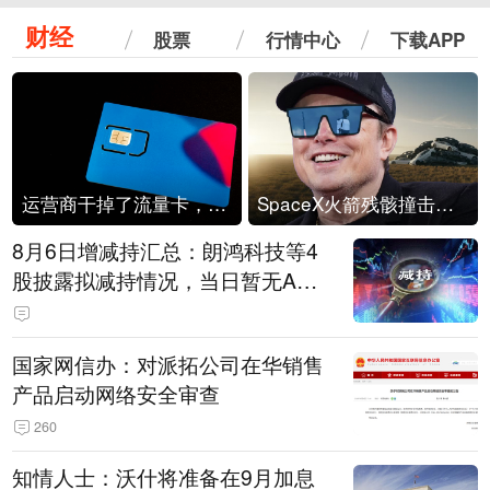
财经
股票
行情中心
下载APP
运营商干掉了流量卡，他们真的玩不起了
SpaceX火箭残骸撞击月球
8月6日增减持汇总：朗鸿科技等4
股披露拟减持情况，当日暂无A股
公司披露拟增持情况（表）
国家网信办：对派拓公司在华销售
产品启动网络安全审查
260
知情人士：沃什将准备在9月加息