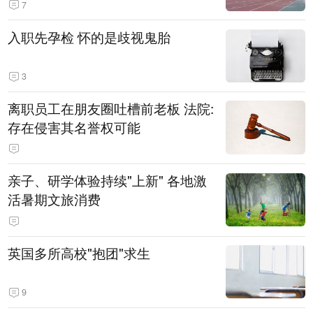
7
入职先孕检 怀的是歧视鬼胎
3
离职员工在朋友圈吐槽前老板 法院:
存在侵害其名誉权可能
亲子、研学体验持续"上新" 各地激
活暑期文旅消费
英国多所高校"抱团"求生
9