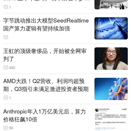
14.3万辆
1
字节跳动推出大模型SeedRealtime
国产算力逻辑有望持续加强
王虹的顶级奢侈品，开始被全网审
判了
492
AMD大跌！Q2营收、利润均超预
期，Q3指引未满足激进投资者预期
1
Anthropic年入1万亿美元后，算力
价格狂飙10倍
56