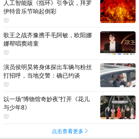
人工智能版《指环》引争议，拜罗
伊特音乐节响起倒彩
歌王之战齐豫携手毛阿敏，欧阳娜
娜帮唱窦靖童
演员侯明昊将身体探出车辆与粉丝
打招呼，当地交警：确已约谈
以一场“博物馆奇妙夜”打开《花儿
与少年8》
点击查看更多