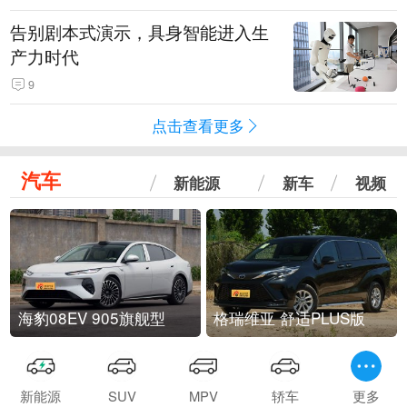
告别剧本式演示，具身智能进入生
产力时代
9
点击查看更多
汽车
新能源
新车
视频
海豹08EV 905旗舰型
格瑞维亚 舒适PLUS版
新能源
SUV
MPV
轿车
更多