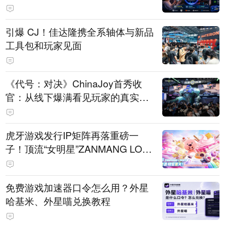
引爆 CJ！佳达隆携全系轴体与新品
工具包和玩家见面
《代号：对决》ChinaJoy首秀收
官：从线下爆满看见玩家的真实期
待
虎牙游戏发行IP矩阵再落重磅一
子！顶流“女明星”ZANMANG LOO
PY 正版3D消除手游《消消奇遇》
惊喜曝光
免费游戏加速器口令怎么用？外星
哈基米、外星喵兑换教程