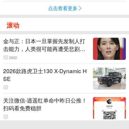
点击查看更多
滚动
金与正：日本一旦掌握先发制人打
击能力，人类很可能再遭受悲剧惨
祸，绝不能放任日本走向军事大国
2902
化
2026款路虎卫士130 X-Dynamic H
SE
关注微信-逍遥红单命中昨日公推！
扫码看免费稳胆