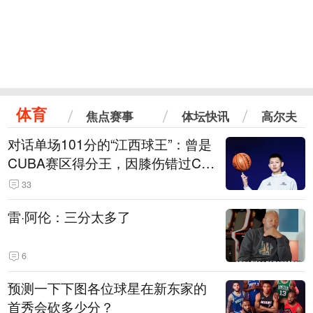
体育
焦点赛事
体坛快讯
高尔夫
对话单场101分的“江西球王”：曾是
CUBA赛区得分王，因膝伤错过CB
A选秀
33
雷·阿伦：三分太多了
6
预测一下下图各位球星在新东家的
首秀会砍多少分？