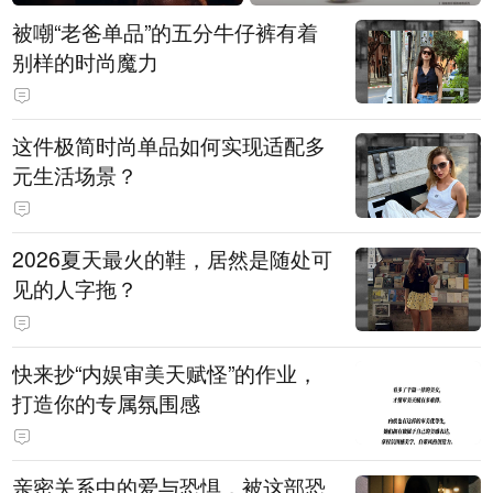
被嘲“老爸单品”的五分牛仔裤有着
别样的时尚魔力
这件极简时尚单品如何实现适配多
元生活场景？
2026夏天最火的鞋，居然是随处可
见的人字拖？
快来抄“内娱审美天赋怪”的作业，
打造你的专属氛围感
亲密关系中的爱与恐惧，被这部恐