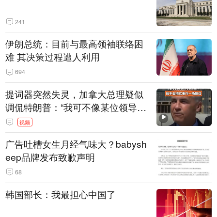
241
伊朗总统：目前与最高领袖联络困
难 其决策过程遭人利用
694
提词器突然失灵，加拿大总理疑似
调侃特朗普：“我可不像某位领导
人，把这当成一场阴谋”，全场哄笑
视频
广告吐槽女生月经气味大？babysh
eep品牌发布致歉声明
68
韩国部长：我最担心中国了